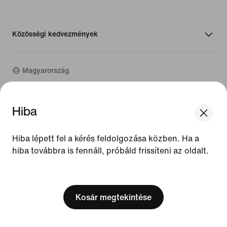
Közösségi kedvezmények
Magyarország
©
2026
Nike, Inc. Minden jog fenntartva
Hiba
Útmutatók
Használati feltételek
Hiba lépett fel a kérés feldolgozása közben. Ha a
Értékesítési feltételek
hiba továbbra is fennáll, próbáld frissíteni az oldalt.
Vállalat adatai
Adatvédelmi és cookie-szabályzat
[ Code: D1B61E47 ]
Adatvédelmi és cookie-beállítás
Kosár megtekintése