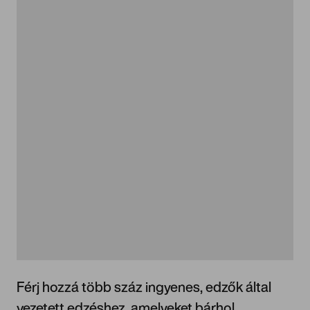
Férj hozzá több száz ingyenes, edzők által
vezetett edzéshez, amelyeket bárhol