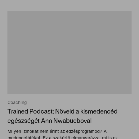
Coaching
Trained Podcast: Növeld a kismedencéd
egészségét Ann Nwabueboval
Milyen izmokat nem érint az edzésprogramod? A
medencetájékot. Ez a szakértő elmagyarázza, mi is ez