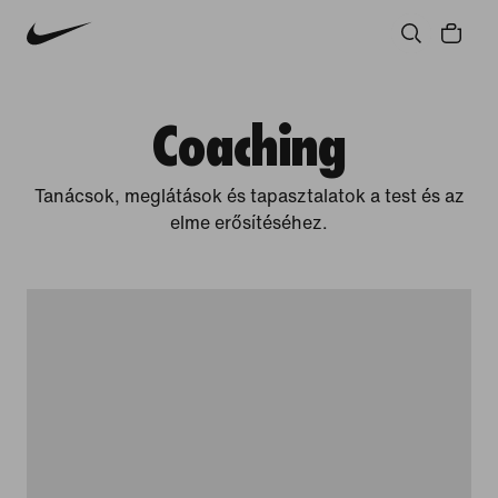
Közösség
Kultúra
Innováció
Minden történet
Coaching
Tanácsok, meglátások és tapasztalatok a test és az
elme erősítéséhez.