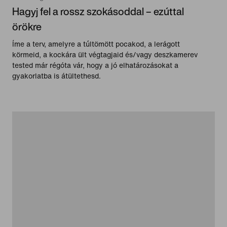
Hagyj fel a rossz szokásoddal – ezúttal
örökre
Íme a terv, amelyre a túltömött pocakod, a lerágott
körmeid, a kockára ült végtagjaid és/vagy deszkamerev
tested már régóta vár, hogy a jó elhatározásokat a
gyakorlatba is átültethesd.