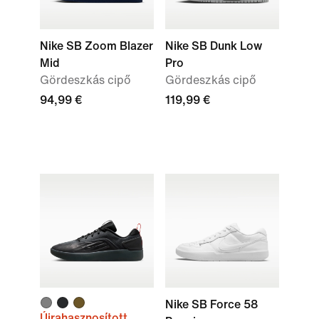
Nike SB Zoom Blazer
Nike SB Dunk Low
Mid
Pro
Gördeszkás cipő
Gördeszkás cipő
94,99 €
119,99 €
Nike SB Force 58
Újrahasznosított