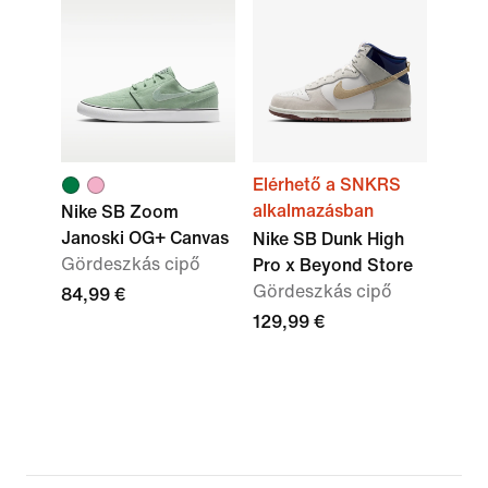
Elérhető a SNKRS
alkalmazásban
Nike SB Zoom
Janoski OG+ Canvas
Nike SB Dunk High
Gördeszkás cipő
Pro x Beyond Store
Gördeszkás cipő
84,99 €
129,99 €