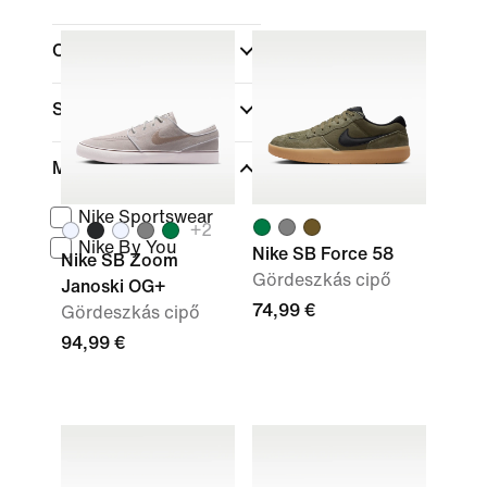
Cipőmagasság
Sportok
(1)
Márka
Nike Sportswear
+
2
Nike By You
Nike SB Force 58
Nike SB Zoom
Gördeszkás cipő
Janoski OG+
74,99 €
Gördeszkás cipő
94,99 €