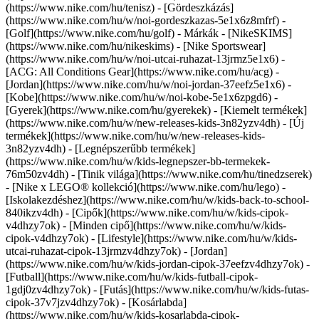
(https://www.nike.com/hu/tenisz) - [Gördeszkázás]
(https://www.nike.com/hu/w/noi-gordeszkazas-5e1x6z8mfrf) -
[Golf](https://www.nike.com/hu/golf)
- Márkák - [NikeSKIMS]
(https://www.nike.com/hu/nikeskims) - [Nike Sportswear]
(https://www.nike.com/hu/w/noi-utcai-ruhazat-13jrmz5e1x6) -
[ACG: All Conditions Gear](https://www.nike.com/hu/acg) -
[Jordan](https://www.nike.com/hu/w/noi-jordan-37eefz5e1x6) -
[Kobe](https://www.nike.com/hu/w/noi-kobe-5e1x6zpgd6) -
[Gyerek](https://www.nike.com/hu/gyerekek) - [Kiemelt termékek]
(https://www.nike.com/hu/w/new-releases-kids-3n82yzv4dh) - [Új
termékek](https://www.nike.com/hu/w/new-releases-kids-
3n82yzv4dh) - [Legnépszerűbb termékek]
(https://www.nike.com/hu/w/kids-legnepszer-bb-termekek-
76m50zv4dh) - [Tinik világa](https://www.nike.com/hu/tinedzserek)
- [Nike x LEGO® kollekció](https://www.nike.com/hu/lego) -
[Iskolakezdéshez](https://www.nike.com/hu/w/kids-back-to-school-
840ikzv4dh)
- [Cipők](https://www.nike.com/hu/w/kids-cipok-
v4dhzy7ok) - [Minden cipő](https://www.nike.com/hu/w/kids-
cipok-v4dhzy7ok) - [Lifestyle](https://www.nike.com/hu/w/kids-
utcai-ruhazat-cipok-13jrmzv4dhzy7ok) - [Jordan]
(https://www.nike.com/hu/w/kids-jordan-cipok-37eefzv4dhzy7ok) -
[Futball](https://www.nike.com/hu/w/kids-futball-cipok-
1gdj0zv4dhzy7ok) - [Futás](https://www.nike.com/hu/w/kids-futas-
cipok-37v7jzv4dhzy7ok) - [Kosárlabda]
(https://www.nike.com/hu/w/kids-kosarlabda-cipok-