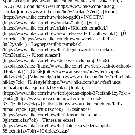
Sportswear](https://www.nike.com/hu/w/utcai-ruhazat-13jrm) -
[ACG: All Conditions Gear](https://www.nike.com/hu/acg) -
[Jordan](https://www.nike.com/hu/w/jordan-37eef) - [Kobe]
(https://www.nike.com/hu/w/kobe-pgd6) - [NOCTA]
(https://www.nike.com/hu/w/nocta-25nhb) - [Férfi]
(https://www.nike.com/hu/ferfiak) - [Kiemelt termékek]
(https://www.nike.com/hu/w/new-releases-ferfi-3n82yznik1) - [Új
termékek](https://www.nike.com/hu/w/new-releases-ferfi-
3n82yznik1) - [Legnépszerűbb termékek]
(https://www.nike.com/hu/w/ferfi-legnepszer-bb-termekek-
76m50znik1) - [Utcai ruházat]
(https://www.nike.com/hu/w/streetwear-clothing-97qn8) -
[Iskolakezdéshez](https://www.nike.com/hu/w/ferfi-back-to-school-
840ikznik1)
- [Cipők](https://www.nike.com/hu/w/ferfi-cipok-
nik1zy7ok) - [Minden cipő](https://www.nike.com/hu/w/ferfi-cipok-
nik1zy7ok) - [Lifestyle](https://www.nike.com/hu/w/ferfi-utcai-
ruhazat-cipok-13jrmznik1zy7ok) - [Jordan]
(https://www.nike.com/hu/w/ferfi-jordan-cipok-37eefznik1zy7ok) -
[Futás](https://www.nike.com/hu/w/ferfi-futas-cipok-
37v7jznik1zy7ok) - [Futball](https://www.nike.com/hu/w/ferfi-
futball-cipok-1gdj0znik1zy7ok) - [Kosárlabda]
(https://www.nike.com/hu/w/ferfi-kosarlabda-cipok-
3glsmznik1zy7ok) - [Fitnesz és edzés]
(https://www.nike.com/hu/w/ferfi-fitnesz-es-edzes-cipok-
58jtoznik1zy7ok) - [Gördeszkázás]