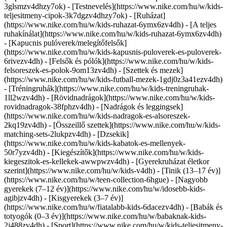
3glsmzv4dhzy7ok) - [Testnevelés](https://www.nike.com/hu/w/kids-
teljesitmeny-cipok-3k7dgzv4dhzy7ok)
- [Ruházat]
(https://www.nike.com/hu/w/kids-ruhazat-6ymx6zv4dh) - [A teljes
ruhakínálat](https://www.nike.com/hu/w/kids-ruhazat-6ymx6zv4dh)
- [Kapucnis pulóverek/melegítőfelsők]
(https://www.nike.com/hu/w/kids-kapusnis-puloverek-es-puloverek-
6rivezv4dh) - [Felsők és pólók](https://www.nike.com/hu/w/kids-
felsoreszek-es-polok-9om13zv4dh) - [Szettek és mezek]
(https://www.nike.com/hu/w/kids-futball-mezek-1gdj0z3a41ezv4dh)
- [Tréningruhák](https://www.nike.com/hu/w/kids-treningruhak-
1ll2wzv4dh) - [Rövidnadrágok](https://www.nike.com/hu/w/kids-
rovidnadragok-38fphzv4dh) - [Nadrágok és leggingsek]
(https://www.nike.com/hu/w/kids-nadragok-es-alsoreszek-
2kq19zv4dh) - [Összeillő szettek](https://www.nike.com/hu/w/kids-
matching-sets-2lukpzv4dh) - [Dzsekik]
(https://www.nike.com/hu/w/kids-kabatok-es-mellenyek-
50r7yzv4dh) - [Kiegészítők](https://www.nike.com/hu/w/kids-
kiegeszitok-es-kellekek-awwpwzv4dh)
- [Gyerekruházat életkor
szerint](https://www.nike.com/hu/w/kids-v4dh) - [Tinik (13–17 év)]
(https://www.nike.com/hu/w/teen-collection-6hgue) - [Nagyobb
gyerekek (7–12 év)](https://www.nike.com/hu/w/idosebb-kids-
agibjzv4dh) - [Kisgyerekek (3–7 év)]
(https://www.nike.com/hu/w/fiatalabb-kids-6dacezv4dh) - [Babák és
totyogók (0–3 év)](https://www.nike.com/hu/w/babaknak-kids-
2j488zv4dh)
- [Sport](https://www.nike.com/hu/w/kids-teljesitmeny-