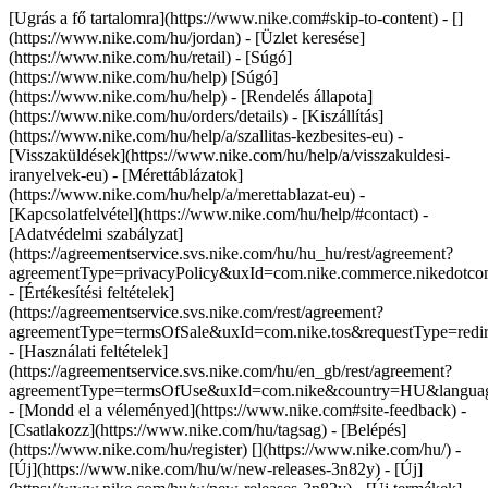
[Ugrás a fő tartalomra](https://www.nike.com#skip-to-content) - []
(https://www.nike.com/hu/jordan)
- [Üzlet keresése]
(https://www.nike.com/hu/retail) - [Súgó]
(https://www.nike.com/hu/help) [Súgó]
(https://www.nike.com/hu/help) - [Rendelés állapota]
(https://www.nike.com/hu/orders/details) - [Kiszállítás]
(https://www.nike.com/hu/help/a/szallitas-kezbesites-eu) -
[Visszaküldések](https://www.nike.com/hu/help/a/visszakuldesi-
iranyelvek-eu) - [Mérettáblázatok]
(https://www.nike.com/hu/help/a/merettablazat-eu) -
[Kapcsolatfelvétel](https://www.nike.com/hu/help/#contact) -
[Adatvédelmi szabályzat]
(https://agreementservice.svs.nike.com/hu/hu_hu/rest/agreement?
agreementType=privacyPolicy&uxId=com.nike.commerce.nikedot
- [Értékesítési feltételek]
(https://agreementservice.svs.nike.com/rest/agreement?
agreementType=termsOfSale&uxId=com.nike.tos&requestType=redir
- [Használati feltételek]
(https://agreementservice.svs.nike.com/hu/en_gb/rest/agreement?
agreementType=termsOfUse&uxId=com.nike&country=HU&language
- [Mondd el a véleményed](https://www.nike.com#site-feedback) -
[Csatlakozz](https://www.nike.com/hu/tagsag) - [Belépés]
(https://www.nike.com/hu/register)
[](https://www.nike.com/hu/) -
[Új](https://www.nike.com/hu/w/new-releases-3n82y) - [Új]