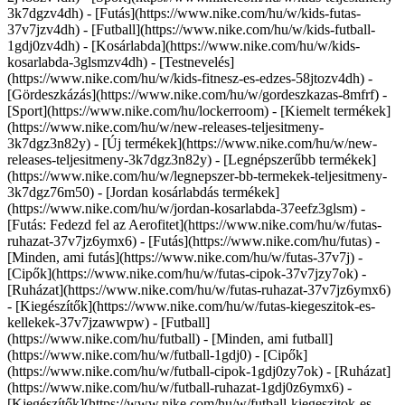
3k7dgzv4dh) - [Futás](https://www.nike.com/hu/w/kids-futas-
37v7jzv4dh) - [Futball](https://www.nike.com/hu/w/kids-futball-
1gdj0zv4dh) - [Kosárlabda](https://www.nike.com/hu/w/kids-
kosarlabda-3glsmzv4dh) - [Testnevelés]
(https://www.nike.com/hu/w/kids-fitnesz-es-edzes-58jtozv4dh) -
[Gördeszkázás](https://www.nike.com/hu/w/gordeszkazas-8mfrf) -
[Sport](https://www.nike.com/hu/lockerroom) - [Kiemelt termékek]
(https://www.nike.com/hu/w/new-releases-teljesitmeny-
3k7dgz3n82y) - [Új termékek](https://www.nike.com/hu/w/new-
releases-teljesitmeny-3k7dgz3n82y) - [Legnépszerűbb termékek]
(https://www.nike.com/hu/w/legnepszer-bb-termekek-teljesitmeny-
3k7dgz76m50) - [Jordan kosárlabdás termékek]
(https://www.nike.com/hu/w/jordan-kosarlabda-37eefz3glsm) -
[Futás: Fedezd fel az Aerofitet](https://www.nike.com/hu/w/futas-
ruhazat-37v7jz6ymx6)
- [Futás](https://www.nike.com/hu/futas) -
[Minden, ami futás](https://www.nike.com/hu/w/futas-37v7j) -
[Cipők](https://www.nike.com/hu/w/futas-cipok-37v7jzy7ok) -
[Ruházat](https://www.nike.com/hu/w/futas-ruhazat-37v7jz6ymx6)
- [Kiegészítők](https://www.nike.com/hu/w/futas-kiegeszitok-es-
kellekek-37v7jzawwpw)
- [Futball]
(https://www.nike.com/hu/futball) - [Minden, ami futball]
(https://www.nike.com/hu/w/futball-1gdj0) - [Cipők]
(https://www.nike.com/hu/w/futball-cipok-1gdj0zy7ok) - [Ruházat]
(https://www.nike.com/hu/w/futball-ruhazat-1gdj0z6ymx6) -
[Kiegészítők](https://www.nike.com/hu/w/futball-kiegeszitok-es-