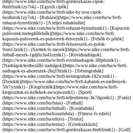
(https://www.nike.com/hu/w/ferfi-gordeszkazas-cipok-
8mfrfznik1zy7ok) - [Egyedi cipők]
(https://www.nike.com/hu/w/ferfi-nike-by-you-cipok-
6ealhznik1zy7ok)
- [Ruházat](https://www.nike.com/hu/w/ferfi-
ruhazat-6ymx6znik1) - [A teljes ruhakínálat]
(https://www.nike.com/hu/w/ferfi-ruhazat-6ymx6znik1) - [Kapucnis
pulóverek/melegítőfelsők](https://www.nike.com/hu/w/ferfi-
kapusnis-puloverek-es-puloverek-6riveznik1) - [Felsők és pólók]
(https://www.nike.com/hu/w/ferfi-felsoreszek-es-polok-
9om13znik1) - [Szettek és mezek](https://www.nike.com/hu/w/ferfi-
futball-mezek-1gdj0z3a41eznik1) - [Rövidnadrágok]
(https://www.nike.com/hu/w/ferfi-rovidnadragok-38fphznik1) -
[Nadrágok/testhezálló nadrágok](https://www.nike.com/hu/w/ferfi-
nadragok-es-alsoreszek-2kq19znik1) - [Tréningruhák]
(https://www.nike.com/hu/w/ferfi-treningruhak-1ll2wznik1) -
[Dzsekik](https://www.nike.com/hu/w/ferfi-kabatok-es-mellenyek-
50r7yznik1) - [Kiegészítők](https://www.nike.com/hu/w/ferfi-
kiegeszitok-es-kellekek-awwpwznik1)
- [Sport]
(https://www.nike.com/hu/w/ferfi-teljesitmeny-3k7dgznik1) - [Futás]
(https://www.nike.com/hu/futas) - [Futball]
(https://www.nike.com/hu/futball) - [Kosárlabda]
(https://www.nike.com/hu/kosarlabda) - [Fitnesz és edzés]
(https://www.nike.com/hu/edzes) - [Tenisz]
(https://www.nike.com/hu/tenisz) - [Gördeszkázás]
(https://www.nike.com/hu/w/ferfi-gordeszkazas-8mfrfznik1) - [Golf]