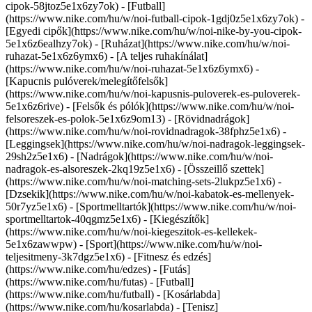
cipok-58jtoz5e1x6zy7ok) - [Futball]
(https://www.nike.com/hu/w/noi-futball-cipok-1gdj0z5e1x6zy7ok) -
[Egyedi cipők](https://www.nike.com/hu/w/noi-nike-by-you-cipok-
5e1x6z6ealhzy7ok)
- [Ruházat](https://www.nike.com/hu/w/noi-
ruhazat-5e1x6z6ymx6) - [A teljes ruhakínálat]
(https://www.nike.com/hu/w/noi-ruhazat-5e1x6z6ymx6) -
[Kapucnis pulóverek/melegítőfelsők]
(https://www.nike.com/hu/w/noi-kapusnis-puloverek-es-puloverek-
5e1x6z6rive) - [Felsők és pólók](https://www.nike.com/hu/w/noi-
felsoreszek-es-polok-5e1x6z9om13) - [Rövidnadrágok]
(https://www.nike.com/hu/w/noi-rovidnadragok-38fphz5e1x6) -
[Leggingsek](https://www.nike.com/hu/w/noi-nadragok-leggingsek-
29sh2z5e1x6) - [Nadrágok](https://www.nike.com/hu/w/noi-
nadragok-es-alsoreszek-2kq19z5e1x6) - [Összeillő szettek]
(https://www.nike.com/hu/w/noi-matching-sets-2lukpz5e1x6) -
[Dzsekik](https://www.nike.com/hu/w/noi-kabatok-es-mellenyek-
50r7yz5e1x6) - [Sportmelltartók](https://www.nike.com/hu/w/noi-
sportmelltartok-40qgmz5e1x6) - [Kiegészítők]
(https://www.nike.com/hu/w/noi-kiegeszitok-es-kellekek-
5e1x6zawwpw)
- [Sport](https://www.nike.com/hu/w/noi-
teljesitmeny-3k7dgz5e1x6) - [Fitnesz és edzés]
(https://www.nike.com/hu/edzes) - [Futás]
(https://www.nike.com/hu/futas) - [Futball]
(https://www.nike.com/hu/futball) - [Kosárlabda]
(https://www.nike.com/hu/kosarlabda) - [Tenisz]