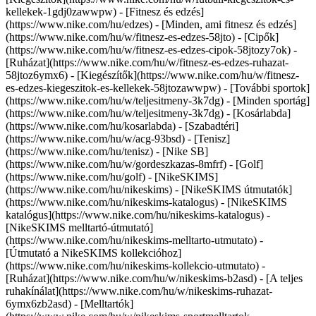
kellekek-1gdj0zawwpw)
- [Fitnesz és edzés]
(https://www.nike.com/hu/edzes) - [Minden, ami fitnesz és edzés]
(https://www.nike.com/hu/w/fitnesz-es-edzes-58jto) - [Cipők]
(https://www.nike.com/hu/w/fitnesz-es-edzes-cipok-58jtozy7ok) -
[Ruházat](https://www.nike.com/hu/w/fitnesz-es-edzes-ruhazat-
58jtoz6ymx6) - [Kiegészítők](https://www.nike.com/hu/w/fitnesz-
es-edzes-kiegeszitok-es-kellekek-58jtozawwpw)
- [További sportok]
(https://www.nike.com/hu/w/teljesitmeny-3k7dg) - [Minden sportág]
(https://www.nike.com/hu/w/teljesitmeny-3k7dg) - [Kosárlabda]
(https://www.nike.com/hu/kosarlabda) - [Szabadtéri]
(https://www.nike.com/hu/w/acg-93bsd) - [Tenisz]
(https://www.nike.com/hu/tenisz) - [Nike SB]
(https://www.nike.com/hu/w/gordeszkazas-8mfrf) - [Golf]
(https://www.nike.com/hu/golf) - [NikeSKIMS]
(https://www.nike.com/hu/nikeskims) - [NikeSKIMS útmutatók]
(https://www.nike.com/hu/nikeskims-katalogus) - [NikeSKIMS
katalógus](https://www.nike.com/hu/nikeskims-katalogus) -
[NikeSKIMS melltartó-útmutató]
(https://www.nike.com/hu/nikeskims-melltarto-utmutato) -
[Útmutató a NikeSKIMS kollekcióhoz]
(https://www.nike.com/hu/nikeskims-kollekcio-utmutato)
-
[Ruházat](https://www.nike.com/hu/w/nikeskims-b2asd) - [A teljes
ruhakínálat](https://www.nike.com/hu/w/nikeskims-ruhazat-
6ymx6zb2asd) - [Melltartók]