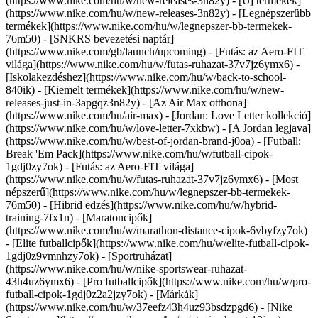
(https://www.nike.com/hu/w/new-releases-3n82y) - [Új termékek]
(https://www.nike.com/hu/w/new-releases-3n82y) - [Legnépszerűbb
termékek](https://www.nike.com/hu/w/legnepszer-bb-termekek-
76m50) - [SNKRS bevezetési naptár]
(https://www.nike.com/gb/launch/upcoming) - [Futás: az Aero-FIT
világa](https://www.nike.com/hu/w/futas-ruhazat-37v7jz6ymx6) -
[Iskolakezdéshez](https://www.nike.com/hu/w/back-to-school-
840ik)
- [Kiemelt termékek](https://www.nike.com/hu/w/new-
releases-just-in-3apgqz3n82y) - [Az Air Max otthona]
(https://www.nike.com/hu/air-max) - [Jordan: Love Letter kollekció]
(https://www.nike.com/hu/w/love-letter-7xkbw) - [A Jordan legjava]
(https://www.nike.com/hu/w/best-of-jordan-brand-j0oa) - [Futball:
Break 'Em Pack](https://www.nike.com/hu/w/futball-cipok-
1gdj0zy7ok) - [Futás: az Aero-FIT világa]
(https://www.nike.com/hu/w/futas-ruhazat-37v7jz6ymx6)
- [Most
népszerű](https://www.nike.com/hu/w/legnepszer-bb-termekek-
76m50) - [Hibrid edzés](https://www.nike.com/hu/w/hybrid-
training-7fx1n) - [Maratoncipők]
(https://www.nike.com/hu/w/marathon-distance-cipok-6vbyfzy7ok)
- [Elite futballcipők](https://www.nike.com/hu/w/elite-futball-cipok-
1gdj0z9vmnhzy7ok) - [Sportruházat]
(https://www.nike.com/hu/w/nike-sportswear-ruhazat-
43h4uz6ymx6) - [Pro futballcipők](https://www.nike.com/hu/w/pro-
futball-cipok-1gdj0z2a2jzy7ok)
- [Márkák]
(https://www.nike.com/hu/w/37eefz43h4uz93bsdzpgd6) - [Nike