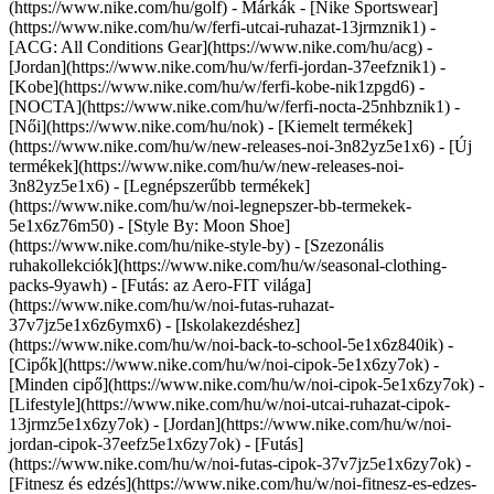
(https://www.nike.com/hu/golf)
- Márkák - [Nike Sportswear]
(https://www.nike.com/hu/w/ferfi-utcai-ruhazat-13jrmznik1) -
[ACG: All Conditions Gear](https://www.nike.com/hu/acg) -
[Jordan](https://www.nike.com/hu/w/ferfi-jordan-37eefznik1) -
[Kobe](https://www.nike.com/hu/w/ferfi-kobe-nik1zpgd6) -
[NOCTA](https://www.nike.com/hu/w/ferfi-nocta-25nhbznik1) -
[Női](https://www.nike.com/hu/nok) - [Kiemelt termékek]
(https://www.nike.com/hu/w/new-releases-noi-3n82yz5e1x6) - [Új
termékek](https://www.nike.com/hu/w/new-releases-noi-
3n82yz5e1x6) - [Legnépszerűbb termékek]
(https://www.nike.com/hu/w/noi-legnepszer-bb-termekek-
5e1x6z76m50) - [Style By: Moon Shoe]
(https://www.nike.com/hu/nike-style-by) - [Szezonális
ruhakollekciók](https://www.nike.com/hu/w/seasonal-clothing-
packs-9yawh) - [Futás: az Aero-FIT világa]
(https://www.nike.com/hu/w/noi-futas-ruhazat-
37v7jz5e1x6z6ymx6) - [Iskolakezdéshez]
(https://www.nike.com/hu/w/noi-back-to-school-5e1x6z840ik)
-
[Cipők](https://www.nike.com/hu/w/noi-cipok-5e1x6zy7ok) -
[Minden cipő](https://www.nike.com/hu/w/noi-cipok-5e1x6zy7ok) -
[Lifestyle](https://www.nike.com/hu/w/noi-utcai-ruhazat-cipok-
13jrmz5e1x6zy7ok) - [Jordan](https://www.nike.com/hu/w/noi-
jordan-cipok-37eefz5e1x6zy7ok) - [Futás]
(https://www.nike.com/hu/w/noi-futas-cipok-37v7jz5e1x6zy7ok) -
[Fitnesz és edzés](https://www.nike.com/hu/w/noi-fitnesz-es-edzes-