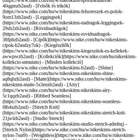
(https://www.nike.com/hu/w/nikeskims-sportmelltartok-
40qgmzb2asd) - [Felsők és trikók]
(https://www.nike.com/hu/w/nikeskims-felsoreszek-es-polok-
9om13zb2asd) - [Leggingsek]
(https://www.nike.com/hu/w/nikeskims-nadragok-leggingsek-
29sh2zb2asd) - [Rövidnadrágok]
(https://www.nike.com/hu/w/nikeskims-rovidnadragok-
38fphzb2asd) - [Cipők](https://www.nike.com/hu/w/nikeskims-
cipok-b2asdzy7ok) - [Kiegészítők]
(https://www.nike.com/hu/w/nikeskims-kiegeszitok-es-kellekek-
awwpwzb2asd)
- [Kollekciók](https://www.nike.com/hu/nikeskims-
kollekcio-utmutato) - [Minden kollekció]
(https://www.nike.com/hu/w/nikeskims-b2asd) - [Shine]
(https://www.nike.com/hu/w/nikeskims-nikeskims-shine-
aq8qbzb2asd) - [Matte](https://www.nike.com/hu/w/nikeskims-
nikeskims-matte-5s3enzb2asd) - [Airy]
(https://www.nike.com/hu/w/nikeskims-nikeskims-airy-
5c1qqzb2asd) - [Ribbed Seamless]
(https://www.nike.com/hu/w/nikeskims-nikeskims-seamless-
6lh4szb2asd) - [Stretch Knit]
(https://www.nike.com/hu/w/nikeskims-nikeskims-stretch-knit-
21jwlzb2asd) - [Studio Stretch]
(https://www.nike.com/hu/w/nikeskims-studio-stretch-admbq) -
[Stretch Nylon](https://www.nike.com/hu/w/nikeskims-stretch-
nylon-7sut9) - [Weightless](https://www.nike.com/hu/w/nikeskims-