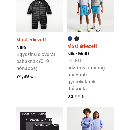
Most érkezett
Most érkezett
Nike
Nike Multi
Egyszínű síoverál
Dri-FIT
babáknak (0–9
edzőrövidnadrág
hónapos)
nagyobb
74,99 €
gyerekeknek
(fiúknak)
24,99 €