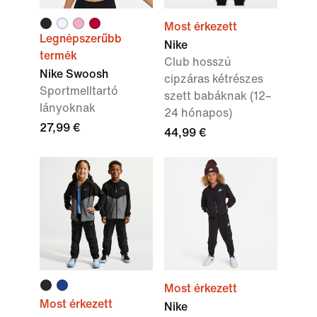
Most érkezett
Legnépszerűbb
Nike
termék
Club hosszú
Nike Swoosh
cipzáras kétrészes
Sportmelltartó
szett babáknak (12–
lányoknak
24 hónapos)
27,99 €
44,99 €
Most érkezett
Most érkezett
Nike