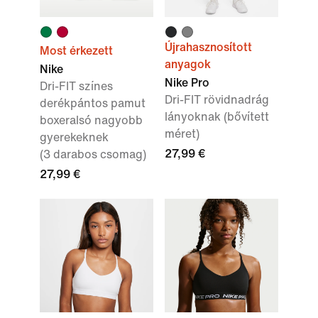
Újrahasznosított
Most érkezett
anyagok
Nike
Nike Pro
Dri-FIT színes
Dri-FIT rövidnadrág
derékpántos pamut
lányoknak (bővített
boxeralsó nagyobb
méret)
gyerekeknek
27,99 €
(3 darabos csomag)
27,99 €