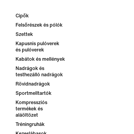
Cipők
Felsőrészek és pólók
Szettek
Kapusnis pulóverek
és pulóverek
Kabátok és mellények
Nadrágok és
testhezálló nadrágok
Rövidnadrágok
Sportmelltartók
Kompressziós
termékek és
aláöltözet
Tréningruhák
Kezeslábasok