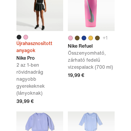
+1
Újrahasznosított
Nike Refuel
anyagok
Összenyomható,
Nike Pro
zárható fedelű
2 az 1-ben
vizespalack (700 ml)
rövidnadrág
19,99 €
nagyobb
gyerekeknek
(lányoknak)
39,99 €