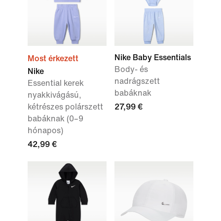
Nike Baby Essentials
Most érkezett
Body- és
Nike
nadrágszett
Essential kerek
babáknak
nyakkivágású,
kétrészes polárszett
27,99 €
babáknak (0–9
hónapos)
42,99 €