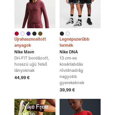
Újrahasznosított
Legnépszerűbb
anyagok
termék
Nike Mavn
Nike DNA
Dri-FIT bordázott,
13 cm-es
hosszú ujjú felső
kosárlabdás
lányoknak
rövidnadrág
nagyobb
44,99 €
gyerekeknek
39,99 €
Nike Free
Ride