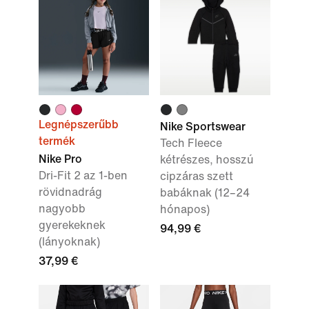
Legnépszerűbb
Nike Sportswear
termék
Tech Fleece
Nike Pro
kétrészes, hosszú
Dri-Fit 2 az 1-ben
cipzáras szett
rövidnadrág
babáknak (12–24
nagyobb
hónapos)
gyerekeknek
94,99 €
(lányoknak)
37,99 €