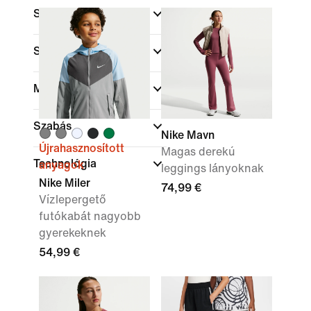
Szín
Sportok
(1)
Márka
Szabás
Nike Mavn
Újrahasznosított
Magas derekú
Technológia
anyagok
leggings lányoknak
Nike Miler
74,99 €
Vízlepergető
futókabát nagyobb
gyerekeknek
54,99 €