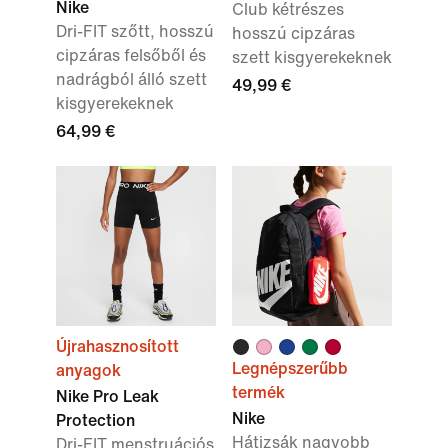
Nike
Club kétrészes
Dri-FIT szőtt, hosszú
hosszú cipzáras
cipzáras felsőből és
szett kisgyerekeknek
nadrágból álló szett
49,99 €
kisgyerekeknek
64,99 €
Újrahasznosított
Legnépszerűbb
anyagok
termék
Nike Pro Leak
Nike
Protection
Hátizsák nagyobb
Dri-FIT menstruációs