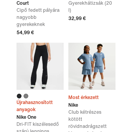
Court
Gyerekhátizsák (20
Cipő fedett pályára
l)
nagyobb
32,99 €
gyerekeknek
54,99 €
Most érkezett
Újrahasznosított
Nike
anyagok
Club kétrészes
Nike One
kötött
Dri-FIT kiszélesedő
rövidnadrágszett
szárú leggings