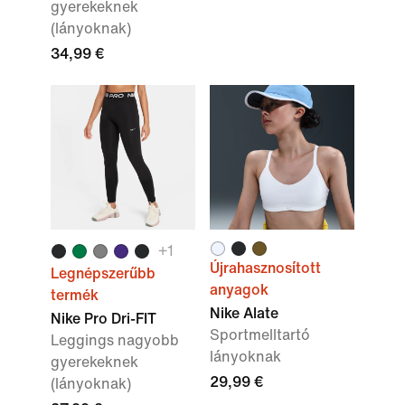
gyerekeknek
(lányoknak)
34,99 €
+
1
Újrahasznosított
Legnépszerűbb
anyagok
termék
Nike Alate
Nike Pro Dri-FIT
Sportmelltartó
Leggings nagyobb
lányoknak
gyerekeknek
29,99 €
(lányoknak)