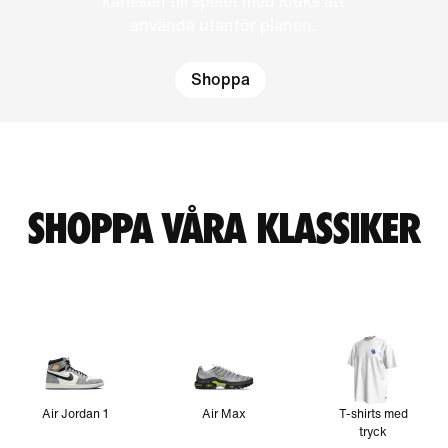
kärleken till spelet med looks att
använda utanför planen.
Shoppa
SHOPPA VÅRA KLASSIKER
Air Jordan 1
Air Max
T-shirts med
tryck