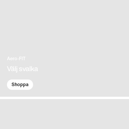
Aero-FIT
Välj svalka
Shoppa