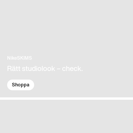
NikeSKIMS
Rätt studio­look – check.
Shoppa