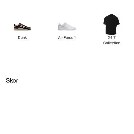
Dunk
Air Force 1
24.7
Collection
Skor
ACG
Pegasus
Vomero Plus
Svarta löparskor
Vita löparskor
Metcon
Supporterprod
Jordan Retro
ukter
Nike P-6000 skor
Nike Initiator-skor