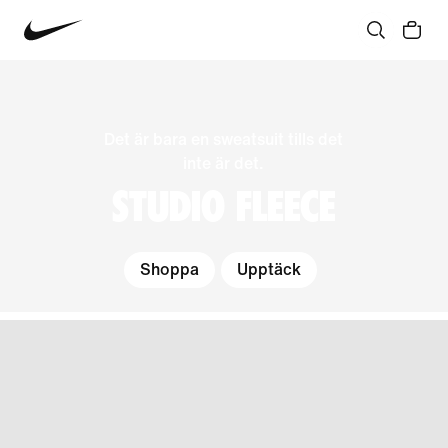
Det är bara en sweatsuit tills det
inte är det.
STUDIO FLEECE
Shoppa
Upptäck