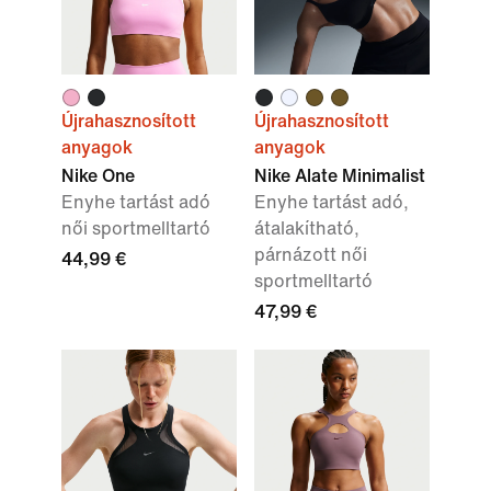
Újrahasznosított
Újrahasznosított
anyagok
anyagok
Nike One
Nike Alate Minimalist
Enyhe tartást adó
Enyhe tartást adó,
női sportmelltartó
átalakítható,
párnázott női
44,99 €
sportmelltartó
47,99 €