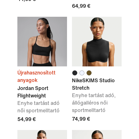
64,99 €
Újrahasznosított
anyagok
NikeSKIMS Studio
Stretch
Jordan Sport
Enyhe tartást adó,
Flightweight
állógalléros női
Enyhe tartást adó
sportmelltartó
női sportmelltartó
74,99 €
54,99 €