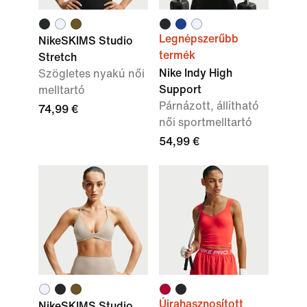
Legnépszerűbb
NikeSKIMS Studio
termék
Stretch
Nike Indy High
Szögletes nyakú női
Support
melltartó
Párnázott, állítható
74,99 €
női sportmelltartó
54,99 €
Újrahasznosított
NikeSKIMS Studio