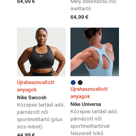
64,99 €
Mély dekoltázsú női
melltartó
64,99 €
Újrahasznosított
Újrahasznosított
anyagok
anyagok
Nike Swoosh
Nike Universa
Közepes tartást adó,
Közepes tartást adó,
párnázott női
párnázott női
sportmelltartó (plus
sportmelltartóval
size méret)
felszerelt trikó
44,99 €