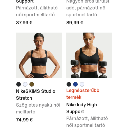
Support
Nagyon erős tartást
Párnázott, állítható
adó, párnázott női
női sportmelltartó
sportmelltartó
37,99 €
89,99 €
Legnépszerűbb
NikeSKIMS Studio
termék
Stretch
Nike Indy High
Szögletes nyakú női
Support
melltartó
Párnázott, állítható
74,99 €
női sportmelltartó