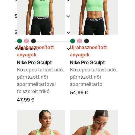
Szín
Sportok
Újrahasznosított
Újrahasznosított
Kollekciók
anyagok
anyagok
Nike Pro Sculpt
Nike Pro Sculpt
Közepes tartást adó,
Közepes tartást adó,
párnázott női
párnázott női
sportmelltartóval
sportmelltartó
felszerelt trikó
54,99 €
47,99 €