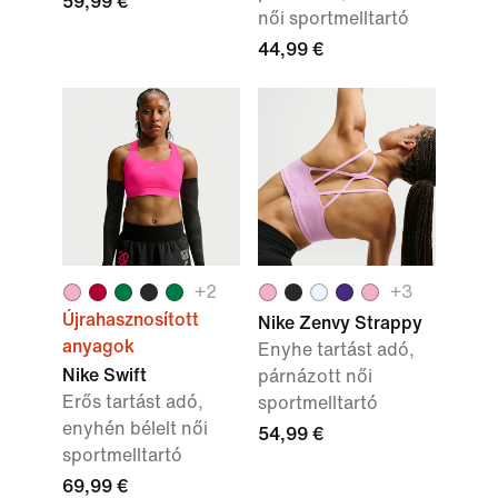
59,99 €
női sportmelltartó
44,99 €
+
2
+
3
Újrahasznosított
Nike Zenvy Strappy
anyagok
Enyhe tartást adó,
Nike Swift
párnázott női
Erős tartást adó,
sportmelltartó
enyhén bélelt női
54,99 €
sportmelltartó
69,99 €