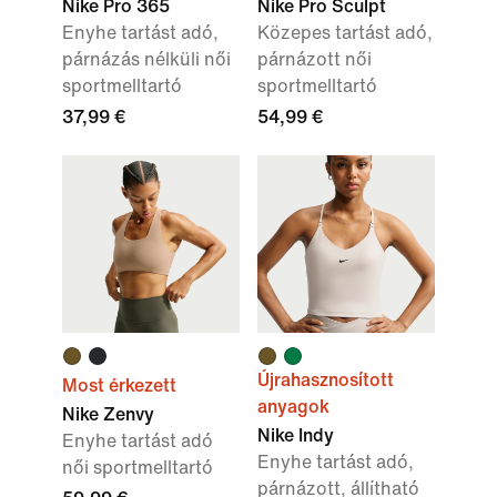
Nike Pro 365
Nike Pro Sculpt
Enyhe tartást adó,
Közepes tartást adó,
párnázás nélküli női
párnázott női
sportmelltartó
sportmelltartó
37,99 €
54,99 €
Újrahasznosított
Most érkezett
anyagok
Nike Zenvy
Nike Indy
Enyhe tartást adó
Enyhe tartást adó,
női sportmelltartó
párnázott, állítható