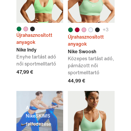
+
3
Újrahasznosított
Újrahasznosított
anyagok
anyagok
Nike Indy
Nike Swoosh
Enyhe tartást adó
Közepes tartást adó,
női sportmelltartó
párnázott női
47,99 €
sportmelltartó
44,99 €
A
NikeSKIMS
felfedezése