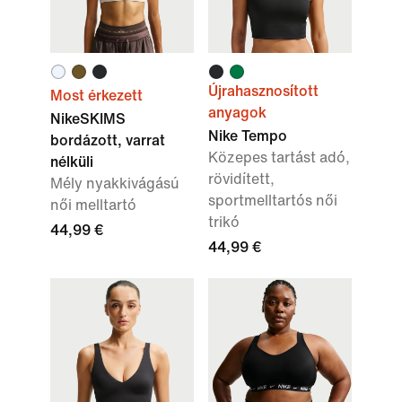
Újrahasznosított
Most érkezett
anyagok
NikeSKIMS
Nike Tempo
bordázott, varrat
Közepes tartást adó,
nélküli
rövidített,
Mély nyakkivágású
sportmelltartós női
női melltartó
trikó
44,99 €
44,99 €