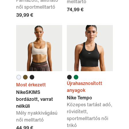
Párnázott, állítható
melltartó
női sportmelltartó
74,99 €
39,99 €
Újrahasznosított
Most érkezett
anyagok
NikeSKIMS
Nike Tempo
bordázott, varrat
Közepes tartást adó,
nélküli
rövidített,
Mély nyakkivágású
sportmelltartós női
női melltartó
trikó
44,99 €