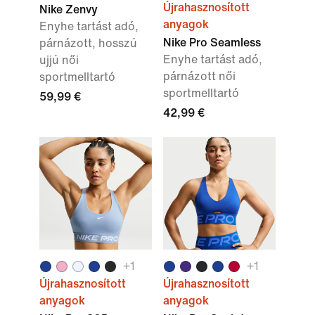
Újrahasznosított
Nike Zenvy
anyagok
Enyhe tartást adó,
Nike Pro Seamless
párnázott, hosszú
Enyhe tartást adó,
ujjú női
párnázott női
sportmelltartó
sportmelltartó
59,99 €
42,99 €
+
1
+
1
Újrahasznosított
Újrahasznosított
anyagok
anyagok