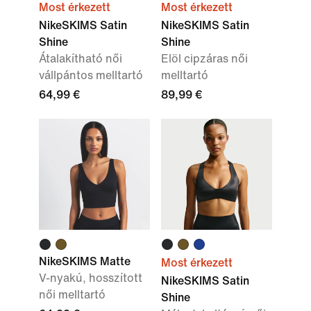
Most érkezett
Most érkezett
NikeSKIMS Satin
NikeSKIMS Satin
Shine
Shine
Átalakítható női
Elöl cipzáras női
vállpántos melltartó
melltartó
64,99 €
89,99 €
NikeSKIMS Matte
Most érkezett
V-nyakú, hosszított
NikeSKIMS Satin
női melltartó
Shine