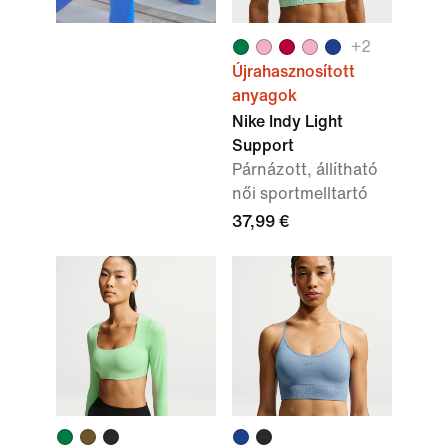
+
2
Újrahasznosított
anyagok
Nike Indy Light
Support
Párnázott, állítható
női sportmelltartó
37,99 €