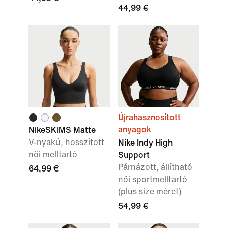
44,99 €
Újrahasznosított
anyagok
NikeSKIMS Matte
V-nyakú, hosszított
Nike Indy High
női melltartó
Support
Párnázott, állítható
64,99 €
női sportmelltartó
(plus size méret)
54,99 €