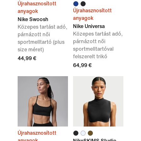
Újrahasznosított
Újrahasznosított
anyagok
anyagok
Nike Swoosh
Nike Universa
Közepes tartást adó,
Közepes tartást adó,
párnázott női
párnázott női
sportmelltartó (plus
sportmelltartóval
size méret)
felszerelt trikó
44,99 €
64,99 €
Újrahasznosított
anyagok
NikeSKIMS Studio