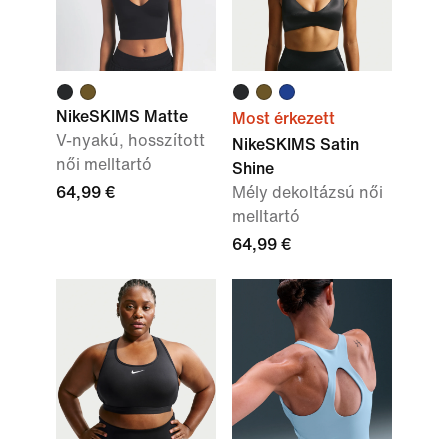
NikeSKIMS Matte
Most érkezett
V-nyakú, hosszított
NikeSKIMS Satin
női melltartó
Shine
64,99 €
Mély dekoltázsú női
melltartó
64,99 €