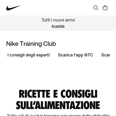
Tutti i nuovi arrivi
Acquista
Nike Training Club
I consigli degli esperti
Scarica l'app NTC
Scarica
RICETTE E CONSIGLI
SULL'ALIMENTAZIONE
Tutto ciò di cui hai bisogno per creare delle abitudini