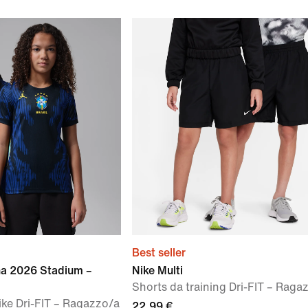
Best seller
ana 2026 Stadium –
Nike Multi
Shorts da training Dri-FIT – Raga
ike Dri-FIT – Ragazzo/a
22,99 €