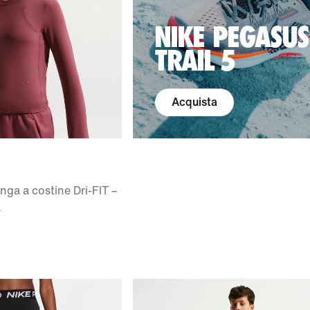
NIKE PEGASUS
TRAIL 5
Acquista
nga a costine Dri-FIT –
a