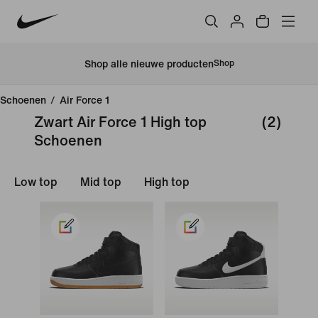
Shop alle nieuwe producten
Shop
Schoenen
/
Air Force 1
Zwart Air Force 1 High top
(2)
Schoenen
Low top
Mid top
High top