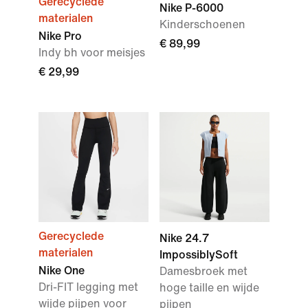
Gerecyclede
Nike P-6000
materialen
Kinderschoenen
Nike Pro
€ 89,99
Indy bh voor meisjes
€ 29,99
Gerecyclede
Nike 24.7
materialen
ImpossiblySoft
Nike One
Damesbroek met
Dri-FIT legging met
hoge taille en wijde
wijde pijpen voor
pijpen