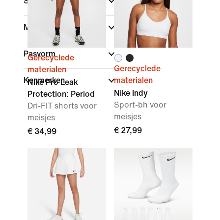
Sport
Merk
Pasvorm
Gerecyclede
Gerecyclede
materialen
Kenmerken
materialen
Nike Pro Leak
Nike Indy
Protection: Period
Sport-bh voor
Dri-FIT shorts voor
meisjes
meisjes
€ 27,99
€ 34,99