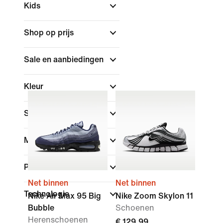
Kids
Shop op prijs
Sale en aanbiedingen
Kleur
Sport
Merk
Pasvorm
Net binnen
Net binnen
Technologie
Nike Air Max 95 Big
Nike Zoom Skylon 11
Bubble
Schoenen
Herenschoenen
€ 129,99