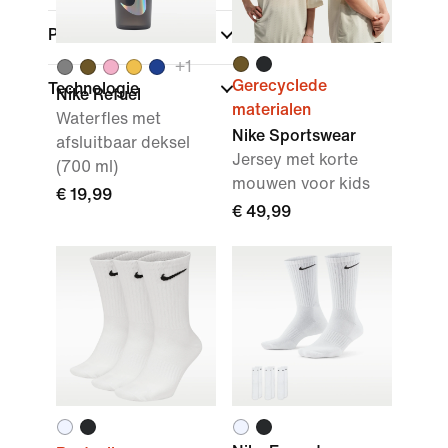
Pasvorm
+
1
Gerecyclede
Technologie
Nike Refuel
materialen
Waterfles met
Nike Sportswear
afsluitbaar deksel
Jersey met korte
(700 ml)
mouwen voor kids
€ 19,99
€ 49,99