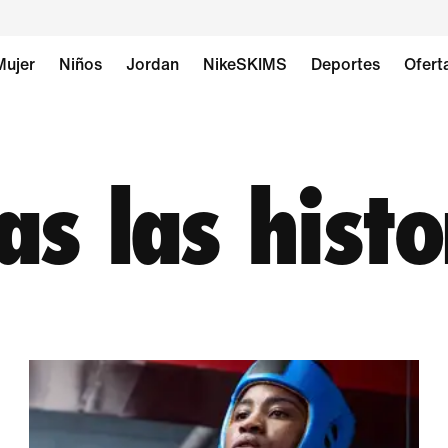
Mujer
Niños
Jordan
NikeSKIMS
Deportes
Ofert
as las histo