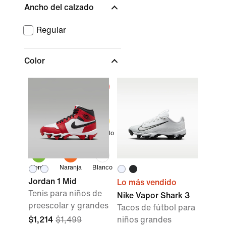
Ancho del calzado
Regular
Color
Marrón
Morado
Rojo
Azul
Negro
Amarillo
Verde
Naranja
Blanco
Jordan 1 Mid
Lo más vendido
Tenis para niños de
Nike Vapor Shark 3
preescolar y grandes
Tacos de fútbol para
$1,214
$1,499
niños grandes