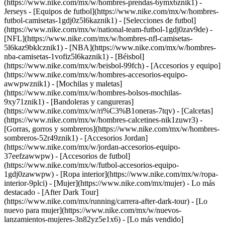
(https://www.nike.com/mx/w/hombres-prendas-6ymx6znik1)
-
Jerseys - [Equipos de futbol](https://www.nike.com/mx/w/hombres-
futbol-camisetas-1gdj0z5l6kaznik1) - [Selecciones de futbol]
(https://www.nike.com/mx/w/national-team-futbol-1gdj0zav9de) -
[NFL](https://www.nike.com/mx/w/hombres-nfl-camisetas-
5l6kaz9bklcznik1) - [NBA](https://www.nike.com/mx/w/hombres-
nba-camisetas-1vofiz5l6kaznik1) - [Béisbol]
(https://www.nike.com/mx/w/beisbol-99fch)
- [Accesorios y equipo]
(https://www.nike.com/mx/w/hombres-accesorios-equipo-
awwpwznik1) - [Mochilas y maletas]
(https://www.nike.com/mx/w/hombres-bolsos-mochilas-
9xy71znik1) - [Bandoleras y cangureras]
(https://www.nike.com/mx/w/ri%C3%B1oneras-7tqv) - [Calcetas]
(https://www.nike.com/mx/w/hombres-calcetines-nik1zuwr3) -
[Gorras, gorros y sombreros](https://www.nike.com/mx/w/hombres-
sombreros-52r49znik1) - [Accesorios Jordan]
(https://www.nike.com/mx/w/jordan-accesorios-equipo-
37eefzawwpw) - [Accesorios de futbol]
(https://www.nike.com/mx/w/futbol-accesorios-equipo-
1gdj0zawwpw) - [Ropa interior](https://www.nike.com/mx/w/ropa-
interior-9plci) - [Mujer](https://www.nike.com/mx/mujer) - Lo más
destacado - [After Dark Tour]
(https://www.nike.com/mx/running/carrera-after-dark-tour) - [Lo
nuevo para mujer](https://www.nike.com/mx/w/nuevos-
lanzamientos-mujeres-3n82yz5e1x6) - [Lo más vendido]