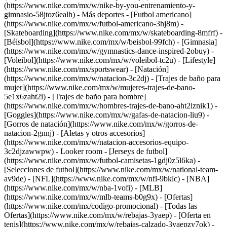
(https://www.nike.com/mx/w/nike-by-you-entrenamiento-y-
gimnasio-58jtoz6ealh)
- Más deportes - [Futbol americano]
(https://www.nike.com/mx/w/futbol-americano-3hj8m) -
[Skateboarding](https://www.nike.com/mx/w/skateboarding-8mfrf) -
[Béisbol](https://www.nike.com/mx/w/beisbol-99fch) - [Gimnasia]
(https://www.nike.com/mx/w/gymnastics-dance-inspired-2obuy) -
[Voleibol](https://www.nike.com/mx/w/voleibol-tc2u) - [Lifestyle]
(https://www.nike.com/mx/sportswear)
- [Natación]
(https://www.nike.com/mx/w/natacion-3c2dj) - [Trajes de baño para
mujer](https://www.nike.com/mx/w/mujeres-trajes-de-bano-
5e1x6zaht2i) - [Trajes de baño para hombre]
(https://www.nike.com/mx/w/hombres-trajes-de-bano-aht2iznik1) -
[Goggles](https://www.nike.com/mx/w/gafas-de-natacion-liu9) -
[Gorros de natación](https://www.nike.com/mx/w/gorros-de-
natacion-2gnnj) - [Aletas y otros accesorios]
(https://www.nike.com/mx/w/natacion-accesorios-equipo-
3c2djzawwpw)
- Looker room - [Jerseys de futbol]
(https://www.nike.com/mx/w/futbol-camisetas-1gdj0z5l6ka) -
[Selecciones de futbol](https://www.nike.com/mx/w/national-team-
av9de) - [NFL](https://www.nike.com/mx/w/nfl-9bklc) - [NBA]
(https://www.nike.com/mx/w/nba-1vofi) - [MLB]
(https://www.nike.com/mx/w/mlb-teams-b0g9x) - [Ofertas]
(https://www.nike.com/mx/codigo-promocional) - [Todas las
Ofertas](https://www.nike.com/mx/w/rebajas-3yaep) - [Oferta en
tenis](https://www.nike.com/mx/w/rebajas-calzado-3yaepzy7ok) -