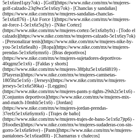
5e1x6zed1qzy7ok) - [Golf](https://www.nike.com/mx/w/mujeres-
golf-calzado-23q9wz5e1x6zy7ok) - [Chanclas y sandalias]
(https://www.nike.com/mx/w/mujeres-sandalias-chanclas-
5e1x6zfl76) - [Air Force 1](https://www.nike.com/mx/w/mujeres-
air-force-1-5e1x6z5sj3y) - [Nike Cortez]
(https://www.nike.com/mx/w/mujeres-cortez-5e1x6zbyfx) - [Todo el
calzado](https://www.nike.com/mx/w/mujeres-calzado-5e1x6zy7ok)
- [Personalizar tenis](https://www.nike.com/mx/w/mujeres-nike-by-
you-5e1x6z6ealh)
- [Ropa](https://www.nike.com/mx/w/mujeres-
prendas-5e1x6z6ymx6) - [Bras deportivos]
(https://www.nike.com/mx/w/mujeres-sujetadores-deportivos-
40qgmz5e1x6) - [Faldas y shorts]
(https://www.nike.com/mx/w/mujeres-38fphz5e1x6z6l819) -
[Playeras](https://www.nike.com/mx/w/mujeres-camisetas-
1805hz5e1x6) - [Jerseys](https://www.nike.com/mx/w/mujeres-
jerseys-5e1x6z5l6ka) - [Leggins]
(https://www.nike.com/mx/w/mujeres-pants-y-tights-29sh2z5e1x6) -
[Conjuntos deportivos](https://www.nike.com/mx/w/mujeres-mix-
and-match-10mhlz5e1x6) - [Jordan]
(https://www.nike.com/mx/w/mujeres-jordan-prendas-
37eefz5e1x6z6ymx6) - [Trajes de baño]
(https://www.nike.com/mx/w/mujeres-trajes-de-bano-5e1x6z7jtp6) -
[Hoodies](https://www.nike.com/mx/w/mujeres-sudaderas-con-sin-
gorro-5e1x6z6rive) - [Pants](https://www.nike.com/mx/w/mujeres-
pantalones-5e1x6zadl0l) - [Chamarras y chalecos]