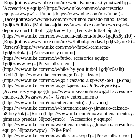
[Ropa](https://www.nike.com/mx/w/tenis-prendas-6ymx6zed1q) -
[Accesorios y equipo](https://www.nike.com/mx/w/accesorios-
equipo-awwpw)
- [Futbol](https://www.nike.com/mx/futbol) -
[Tacos](https://www.nike.com/mx/w/futbol-calzado-futbol-tacos-
1gdj0z5ufbh) - [Multitacos](https://www.nike.com/mx/w/cesped-
deportivo-turf-futbol-1gdj0zadwi1) - [Tenis de futbol rápido]
(https://www.nike.com/mx/w/cancha-cubierta-futbol-1gdj0z8yh10) -
[Ropa](https://www.nike.com/mx/w/futbol-prendas-1gdj0z6ymx6) -
[Jerseys](https://www.nike.com/mx/w/futbol-camisetas-
1gdj0z5l6ka) - [Accesorios y equipo]
(https://www.nike.com/mx/w/futbol-accesorios-equipo-
1gdj0zawwpw) - [Personalizar tenis]
(https://www.nike.com/mx/w/nike-by-you-futbol-1gdj0z6ealh)
-
[Golf](https://www.nike.com/mx/golf) - [Calzado]
(https://www.nike.com/mx/w/golf-calzado-23q9wzy7ok) - [Ropa]
(https://www.nike.com/mx/w/golf-prendas-23q9wz6ymx6) -
[Accesorios y equipo](https://www.nike.com/mx/w/golf-accesorios-
equipo-23q9wzawwpw)
- [Gym y entrenamiento]
(https://www.nike.com/mx/entrenamiento) - [Calzado]
(https://www.nike.com/mx/w/entrenamiento-y-gimnasio-calzado-
58jtozy7ok) - [Ropa](https://www.nike.com/mx/w/entrenamiento-y-
gimnasio-prendas-58jtoz6ymx6) - [Accesorios y equipo]
(https://www.nike.com/mx/w/entrenamiento-y-gimnasio-accesorios-
equipo-58jtozawwpw) - [Nike Pro]
(https://www.nike.com/mx/w/nike-pro-3cqxf) - [Personalizar tenis]