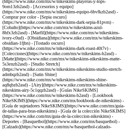
(https://www.nike.com/mx/w/nikeskims-playeras-y-tops-
9om13zb2asd) - [Accesorios y equipo]
(https://www.nike.com/mx/w/nikeskims-equipo-6bvfkzb2asd)
-
Comprar por color - [Sepia oscuro]
(https://www.nike.com/mx/w/nikeskims-dark-sepia-81pvm) -
[Cobalto](https://www.nike.com/mx/w/nikeskims-azul-
8hfx3zb2asd) - [Marfil](https://www.nike.com/mx/w/nikeskims-
ivory-c0ud) - [Obsidiana](https://www.nike.com/mx/w/nikeskims-
obsidian-1fjbn) - [Tostado oscuro]
(https://www.nike.com/mx/w/nikeskims-dark-roast-40t7v)
-
[Colecciones](https://www.nike.com/mx/w/nikeskims-b2asd) -
[Matte](https://www.nike.com/mx/w/nikeskims-nikeskims-matte-
5s3enzb2asd) - [Studio Stretch]
(https://www.nike.com/mx/w/nikeskims-nikeskims-studio-stretch-
admbqzb2asd) - [Satin Shine]
(https://www.nike.com/mx/w/nikeskims-nikeskims-shine-
aq8qbzb2asd) - [Airy](https://www.nike.com/mx/w/nikeskims-
nikeskims-airy-5c1qqzb2asd)
- [Guías NikeSKIMS]
(https://www.nike.com/mx/w/nikeskims-b2asd) - [Lookbook
NikeSKIMS](https://www.nike.com/mx/lookbook-de-nikeskims) -
[Guía de sujetadores NikeSKIMS](https://www.nike.com/mx/guia-
de-tallas-para-bras-nikeskims) - [Guía de la colección NikeSKIMS]
(https://www.nike.com/mx/guia-de-la-coleccion-nikeskims) -
Deportes - [Basquetbol](https://www.nike.com/mx/basquetbol) -
[Calzado](https://www.nike.com/mx/w/basquetbol-calzado-