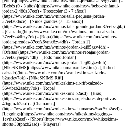
[Niños](https://www.nike.com/mx/w/ninos-jordan-1-aj85gzv4dh) -
[Bebés (0 - 3 años)](https://www.nike.com/mx/w/bebe-e-infantil-
jordan-2j488z37eef) - [Preescolar (3 - 7 años)]
(https://www.nike.com/mx/w/ninos-talla-pequena-jordan-
37eefz6dace) - [Niños grandes (7 - 15 años)]
(https://www.nike.com/mx/w/ninos-talla-grande-jordan-37eefzagibj)
- [Calzado](https://www.nike.com/mx/w/ninos-jordan-calzado-
37eefzv4dhzy7ok) - [Ropa](https://www.nike.com/mx/w/ninos-
jordan-prendas-37eefz6ymx6zv4dh) - [Jordan 1]
(https://www.nike.com/mx/w/ninos-jordan-1-aj85gzv4dh) -
[Ofertas](https://www.nike.com/mx/w/ninos-rebajas-jordan-
37eefz3yaepzv4dh) - [Todo niño Jordan]
(https://www.nike.com/mx/w/ninos-jordan-1-aj85gzv4dh) -
[NikeSKIMS](https://www.nike.com/mx/nikeskims) - [Todo el
calzado](https://www.nike.com/mx/w/nikeskims-calzado-
b2asdzy7ok) - [NikeSKIMS Rift]
(https://www.nike.com/mx/w/nikeskims-air-rift-calzado-
56wtbzb2asdzy7ok)
- [Ropa]
(https://www.nike.com/mx/w/nikeskims-b2asd) - [Bras]
(https://www.nike.com/mx/w/nikeskims-sujetadores-deportivos-
40qgmzb2asd) - [Chamarras]
(https://www.nike.com/mx/w/nikeskims-chamarras-5sac5zb2asd) -
[Leggings](https://www.nike.com/mx/w/nikeskims-leggings-
1evrhzb2asd) - [Shorts](https://www.nike.com/mx/w/nikeskims-
shorts-38fphzb2asd) - [Playeras]