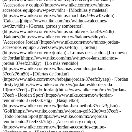
[Accesorios y equipo](https://www.nike.com/mx/w/ninos-
accesorios-equipo-awwpwzv4dh) - [Mochilas y maletas]
(https://www.nike.com/mx/w/ninos-mochilas-99ww0zv4dh) -
[Calcetas](https://www.nike.com/mx/w/ninos-calcetines-
uwr3zv4dh) - [Gorras, gorros y sombreros]
(https://www.nike.com/mx/w/ninos-sombreros-52r49zv4dh) -
[Balones](https://www.nike.com/mx/w/balones-6duyn) -
[Accesorios Jordan](https://www.nike.com/mx/w/ninos-jordan-
accesorios-equipo-37eefzawwpwzv4dh) - [Jordan]
(https://www.nike.com/mx/jordan) - Lo más destacado - [Lo nuevo
de Jordan](https://www.nike.com/mx/w/nuevos-lanzamientos-
jordan-37eefz3n82y) - [Lo más vendido]
(https://www.nike.com/mx/w/los-mas-vendidos-jordan-
37eefz76m50) - [Ofertas de Jordan]
(https://www.nike.com/mx/w/rebajas-jordan-37eefz3yaep) - [Jordan
lifestyle](https://www.nike.com/mx/w/jordan-estilo-de-vida-
13jrmz37eef) - [Todo Jordan](https://www.nike.com/mx/w/jordan-
37eef)
- [Jordan Sport](https://www.nike.com/mx/w/jordan-
rendimiento-37eefz3k7dg) - [Basquetbol]
(https://www.nike.com/mx/w/jordan-basquetbol-37eefz3glsm) -
[Golf](https://www.nike.com/mx/w/jordan-golf-23q9wz37eef) -
[Todo Jordan Sport](https://www.nike.com/mx/w/jordan-
rendimiento-37eefz3k7dg)
- [Accesorios y equipo]
(https://www.nike.com/mx/w/jordan-accesorios-equipo-