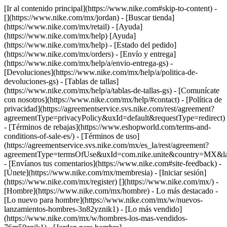
[Ir al contenido principal](https://www.nike.com#skip-to-content) -
[](https://www.nike.com/mx/jordan)
- [Buscar tienda]
(https://www.nike.com/mx/retail) - [Ayuda]
(https://www.nike.com/mx/help) [Ayuda]
(https://www.nike.com/mx/help) - [Estado del pedido]
(https://www.nike.com/mx/orders) - [Envío y entrega]
(https://www.nike.com/mx/help/a/envio-entrega-gs) -
[Devoluciones](https://www.nike.com/mx/help/a/politica-de-
devoluciones-gs) - [Tablas de tallas]
(https://www.nike.com/mx/help/a/tablas-de-tallas-gs) - [Comunícate
con nosotros](https://www.nike.com/mx/help/#contact) - [Política de
privacidad](https://agreementservice.svs.nike.com/rest/agreement?
agreementType=privacyPolicy&uxId=default&requestType=redirect)
- [Términos de rebajas](https://www.eshopworld.com/terms-and-
conditions-of-sale-es/) - [Términos de uso]
(https://agreementservice.svs.nike.com/mx/es_la/rest/agreement?
agreementType=termsOfUse&uxId=com.nike.unite&country=MX&lan
- [Envíanos tus comentarios](https://www.nike.com#site-feedback) -
[Únete](https://www.nike.com/mx/membresia) - [Iniciar sesión]
(https://www.nike.com/mx/register)
[](https://www.nike.com/mx/) -
[Hombre](https://www.nike.com/mx/hombre) - Lo más destacado -
[Lo nuevo para hombre](https://www.nike.com/mx/w/nuevos-
lanzamientos-hombres-3n82yznik1) - [Lo más vendido]
(https://www.nike.com/mx/w/hombres-los-mas-vendidos-