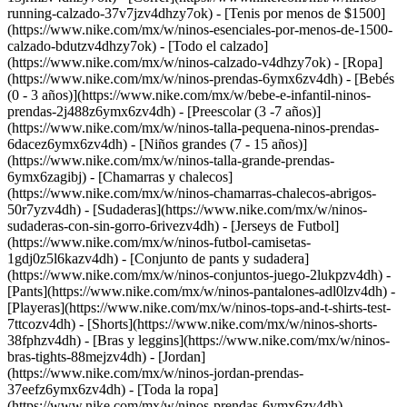
running-calzado-37v7jzv4dhzy7ok) - [Tenis por menos de $1500]
(https://www.nike.com/mx/w/ninos-esenciales-por-menos-de-1500-
calzado-bdutzv4dhzy7ok) - [Todo el calzado]
(https://www.nike.com/mx/w/ninos-calzado-v4dhzy7ok)
- [Ropa]
(https://www.nike.com/mx/w/ninos-prendas-6ymx6zv4dh) - [Bebés
(0 - 3 años)](https://www.nike.com/mx/w/bebe-e-infantil-ninos-
prendas-2j488z6ymx6zv4dh) - [Preescolar (3 -7 años)]
(https://www.nike.com/mx/w/ninos-talla-pequena-ninos-prendas-
6dacez6ymx6zv4dh) - [Niños grandes (7 - 15 años)]
(https://www.nike.com/mx/w/ninos-talla-grande-prendas-
6ymx6zagibj) - [Chamarras y chalecos]
(https://www.nike.com/mx/w/ninos-chamarras-chalecos-abrigos-
50r7yzv4dh) - [Sudaderas](https://www.nike.com/mx/w/ninos-
sudaderas-con-sin-gorro-6rivezv4dh) - [Jerseys de Futbol]
(https://www.nike.com/mx/w/ninos-futbol-camisetas-
1gdj0z5l6kazv4dh) - [Conjunto de pants y sudadera]
(https://www.nike.com/mx/w/ninos-conjuntos-juego-2lukpzv4dh) -
[Pants](https://www.nike.com/mx/w/ninos-pantalones-adl0lzv4dh) -
[Playeras](https://www.nike.com/mx/w/ninos-tops-and-t-shirts-test-
7ttcozv4dh) - [Shorts](https://www.nike.com/mx/w/ninos-shorts-
38fphzv4dh) - [Bras y leggins](https://www.nike.com/mx/w/ninos-
bras-tights-88mejzv4dh) - [Jordan]
(https://www.nike.com/mx/w/ninos-jordan-prendas-
37eefz6ymx6zv4dh) - [Toda la ropa]
(https://www.nike.com/mx/w/ninos-prendas-6ymx6zv4dh)
-