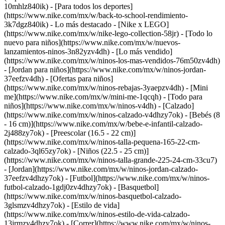
10mhlz840ik) - [Para todos los deportes]
(https://www.nike.com/mx/w/back-to-school-rendimiento-
3k7dgz840ik)
- Lo más destacado - [Nike x LEGO]
(https://www.nike.com/mx/w/nike-lego-collection-58jr) - [Todo lo
nuevo para niños](https://www.nike.com/mx/w/nuevos-
lanzamientos-ninos-3n82yzv4dh) - [Lo más vendido]
(https://www.nike.com/mx/w/ninos-los-mas-vendidos-76m50zv4dh)
- [Jordan para niños](https://www.nike.com/mx/w/ninos-jordan-
37eefzv4dh) - [Ofertas para niños]
(https://www.nike.com/mx/w/ninos-rebajas-3yaepzv4dh) - [Mini
me](https://www.nike.com/mx/w/mini-me-1qcqh) - [Todo para
niños](https://www.nike.com/mx/w/ninos-v4dh)
- [Calzado]
(https://www.nike.com/mx/w/ninos-calzado-v4dhzy7ok) - [Bebés (8
- 16 cm)](https://www.nike.com/mx/w/bebe-e-infantil-calzado-
2j488zy7ok) - [Preescolar (16.5 - 22 cm)]
(https://www.nike.com/mx/w/ninos-talla-pequena-165-22-cm-
calzado-3ql65zy7ok) - [Niños (22.5 - 25 cm)]
(https://www.nike.com/mx/w/ninos-talla-grande-225-24-cm-33cu7)
- [Jordan](https://www.nike.com/mx/w/ninos-jordan-calzado-
37eefzv4dhzy7ok) - [Futbol](https://www.nike.com/mx/w/ninos-
futbol-calzado-1gdj0zv4dhzy7ok) - [Basquetbol]
(https://www.nike.com/mx/w/ninos-basquetbol-calzado-
3glsmzv4dhzy7ok) - [Estilo de vida]
(https://www.nike.com/mx/w/ninos-estilo-de-vida-calzado-
13jrmzv4dhzy7ok) - [Correr](https://www.nike.com/mx/w/ninos-