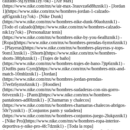
calzado-5sj3yznik1zy7ok) - [Air Max]
(https://www.nike.com/mx/w/air-max-3rauvza6d8hznik1) - [Jordan
1](https://www.nike.com/mx/w/hombres-jordan-1-calzado-
aj85gznik1zy7ok) - [Nike Dunk]
(https://www.nike.com/mx/w/hombres-nike-dunk-90aohznik1) -
[Todo el calzado](https://www.nike.com/mx/w/hombres-calzado-
nik1zy7ok) - [Personalizar tenis]
(https://www.nike.com/mx/w/hombres-nike-by-you-6ealhznik1)
-
[Ropa](https://www.nike.com/mx/w/hombres-prendas-6ymx6znik1)
- [Playeras](https://www.nike.com/mx/w/hombres-playeras-y-tops-
9om13znik1) - [Shorts](https://www.nike.com/mx/w/hombres-
shorts-38fphznik1) - [Trajes de baño]
(https://www.nike.com/mx/w/hombres-trajes-de-bano-7jtp6znik1) -
[Outfits para Gym](https://www.nike.com/mx/w/hombres-mix-and-
match-10mhlznik1) - [Jordan]
(https://www.nike.com/mx/w/hombres-jordan-prendas-
37eefz6ymx6znik1) - [Hoodies]
(https://www.nike.com/mx/w/hombres-sudaderas-con-sin-gorro-
6riveznik1) - [Pants](https://www.nike.com/mx/w/hombres-
pantalones-adl0lznik1) - [Chamarras y chalecos]
(https://www.nike.com/mx/w/hombres-chamarras-chalecos-abrigos-
50r7yznik1) - [Conjuntos pants y sudadera]
(https://www.nike.com/mx/w/hombres-conjuntos-juego-2lukpznik1)
- [Nike Pro](https://www.nike.com/mx/w/hombres-ropa-interior-
deportiva-y-nike-pro-4fc7dznik1) - [Toda la ropa]