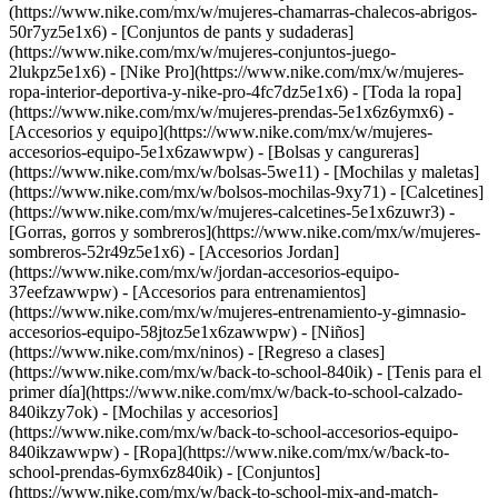
(https://www.nike.com/mx/w/mujeres-chamarras-chalecos-abrigos-
50r7yz5e1x6) - [Conjuntos de pants y sudaderas]
(https://www.nike.com/mx/w/mujeres-conjuntos-juego-
2lukpz5e1x6) - [Nike Pro](https://www.nike.com/mx/w/mujeres-
ropa-interior-deportiva-y-nike-pro-4fc7dz5e1x6) - [Toda la ropa]
(https://www.nike.com/mx/w/mujeres-prendas-5e1x6z6ymx6)
-
[Accesorios y equipo](https://www.nike.com/mx/w/mujeres-
accesorios-equipo-5e1x6zawwpw) - [Bolsas y cangureras]
(https://www.nike.com/mx/w/bolsas-5we11) - [Mochilas y maletas]
(https://www.nike.com/mx/w/bolsos-mochilas-9xy71) - [Calcetines]
(https://www.nike.com/mx/w/mujeres-calcetines-5e1x6zuwr3) -
[Gorras, gorros y sombreros](https://www.nike.com/mx/w/mujeres-
sombreros-52r49z5e1x6) - [Accesorios Jordan]
(https://www.nike.com/mx/w/jordan-accesorios-equipo-
37eefzawwpw) - [Accesorios para entrenamientos]
(https://www.nike.com/mx/w/mujeres-entrenamiento-y-gimnasio-
accesorios-equipo-58jtoz5e1x6zawwpw) - [Niños]
(https://www.nike.com/mx/ninos) - [Regreso a clases]
(https://www.nike.com/mx/w/back-to-school-840ik) - [Tenis para el
primer día](https://www.nike.com/mx/w/back-to-school-calzado-
840ikzy7ok) - [Mochilas y accesorios]
(https://www.nike.com/mx/w/back-to-school-accesorios-equipo-
840ikzawwpw) - [Ropa](https://www.nike.com/mx/w/back-to-
school-prendas-6ymx6z840ik) - [Conjuntos]
(https://www.nike.com/mx/w/back-to-school-mix-and-match-