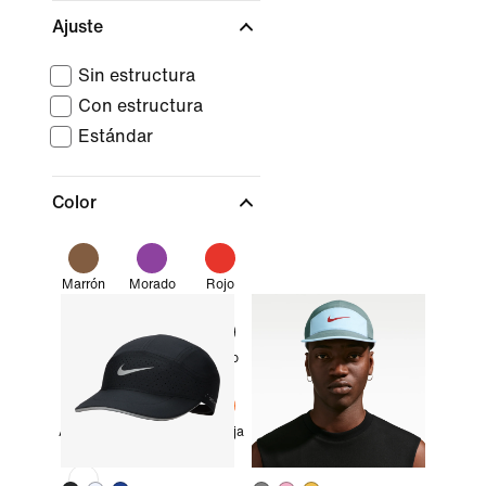
Ajuste
Sin estructura
Con estructura
Estándar
Color
Marrón
Morado
Rojo
Azul
Multicolor
Negro
Amarillo
Verde
Naranja