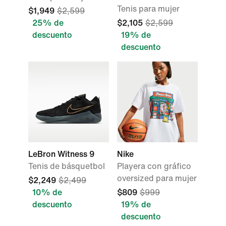
Tenis para mujer
$1,949
$2,599
25% de
$2,105
$2,599
descuento
19% de
descuento
LeBron Witness 9
Nike
Tenis de básquetbol
Playera con gráfico
oversized para mujer
$2,249
$2,499
10% de
$809
$999
descuento
19% de
descuento