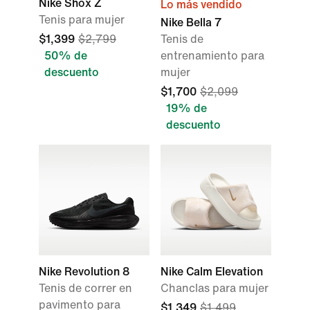
Nike Shox Z
Lo más vendido
Tenis para mujer
Nike Bella 7
$1,399
$2,799
Tenis de
50% de
entrenamiento para
descuento
mujer
$1,700
$2,099
19% de
descuento
Nike Revolution 8
Nike Calm Elevation
Tenis de correr en
Chanclas para mujer
pavimento para
$1,349
$1,499