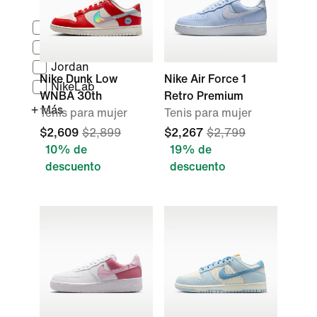
Nike Sportswear
Kobe
Jordan
Nike Dunk Low
Nike Air Force 1
NikeLab
WNBA 30th
Retro Premium
+ Más
Tenis para mujer
Tenis para mujer
$2,609
$2,899
$2,267
$2,799
10% de
19% de
descuento
descuento