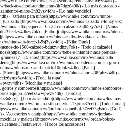
ps://www.nike.com/mx/w/back-to-school-prendas-6ymx6z840ik) -
x/w/back-to-school-rendimiento-3k7dgz840ik)
- Lo más destacado -
nzamientos-ninos-3n82yzv4dh) - [Lo más vendido]
dh) - [Ofertas para niños](https://www.nike.com/mx/w/ninos-
)
- [Calzado](https://www.nike.com/mx/w/ninos-calzado-v4dhzy7ok) -
mx/w/ninos-talla-pequena-165-22-cm-calzado-3ql65zy7ok) - [Niños
ado-37eefzv4dhzy7ok) - [Futbol](https://www.nike.com/mx/w/ninos-
(https://www.nike.com/mx/w/ninos-estilo-de-vida-calzado-
x/w/ninos-air-force-1-5sj3yzv4dh) - [Nike Dunk]
-menos-de-1500-calzado-bdutzv4dhzy7ok) - [Todo el calzado]
ños)](https://www.nike.com/mx/w/bebe-e-infantil-ninos-prendas-
randes (7 - 15 años)](https://www.nike.com/mx/w/ninos-talla-
deras](https://www.nike.com/mx/w/ninos-sudaderas-con-sin-gorro-
com/mx/w/ninos-mix-and-match-10mhlzv4dh) - [Pants]
 - [Shorts](https://www.nike.com/mx/w/ninos-shorts-38fphzv4dh) -
7eefz6ymx6zv4dh) - [Toda la ropa]
wwpwzv4dh) - [Mochilas y maletas]
, gorros y sombreros](https://www.nike.com/mx/w/ninos-sombreros-
sorios-equipo-37eefzawwpwzv4dh) - [Jordan]
efz3n82y) - [Lo más vendido](https://www.nike.com/mx/w/los-mas-
ww.nike.com/mx/w/jordan-estilo-de-vida-13jrmz37eef) - [Todo Jordan]
ttps://www.nike.com/mx/w/jordan-basquetbol-37eefz3glsm) - [Golf]
g)
- [Accesorios y equipo](https://www.nike.com/mx/w/jordan-
mochilas y maletas](https://www.nike.com/mx/w/jordan-bolsos-
lcetines-37eefzuwr3) - [Todos los accesorios]