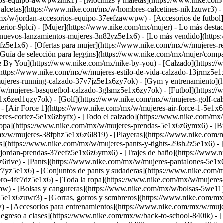
os-equipo-awwpwznik1) - [Mochilas y maletas](https://www.nike.com
lcetas](https://www.nike.com/mx/w/hombres-calcetines-nik1zuwr3) - 
mx/w/jordan-accesorios-equipo-37eefzawwpw) - [Accesorios de futbol]
rior-9plci) - [Mujer](https://www.nike.com/mx/mujer) - Lo más destac
/w/nuevos-lanzamientos-mujeres-3n82yz5e1x6) - [Lo más vendido](htt
z5e1x6) - [Ofertas para mujer](https://www.nike.com/mx/w/mujeres-reb
[Guía de selección para leggins](https://www.nike.com/mx/mujer/compar
ke By You](https://www.nike.com/mx/nike-by-you)
- [Calzado](https:/
](https://www.nike.com/mx/w/mujeres-estilo-de-vida-calzado-13jrmz5e
ujeres-running-calzado-37v7jz5e1x6zy7ok) - [Gym y entrenamiento](
/w/mujeres-basquetbol-calzado-3glsmz5e1x6zy7ok) - [Futbol](https:/
e1x6zed1qzy7ok) - [Golf](https://www.nike.com/mx/w/mujeres-golf-ca
 - [Air Force 1](https://www.nike.com/mx/w/mujeres-air-force-1-5e1x
es-cortez-5e1x6zbyfx) - [Todo el calzado](https://www.nike.com/mx/w
Ropa](https://www.nike.com/mx/w/mujeres-prendas-5e1x6z6ymx6) - [Br
mx/w/mujeres-38fphz5e1x6z6l819) - [Playeras](https://www.nike.com/
s](https://www.nike.com/mx/w/mujeres-pants-y-tights-29sh2z5e1x6) -
jordan-prendas-37eefz5e1x6z6ymx6) - [Trajes de baño](https://www.ni
6rive) - [Pants](https://www.nike.com/mx/w/mujeres-pantalones-5e1x6
7yz5e1x6) - [Conjuntos de pants y sudaderas](https://www.nike.com/
e-pro-4fc7dz5e1x6) - [Toda la ropa](https://www.nike.com/mx/w/muje
) - [Bolsas y cangureras](https://www.nike.com/mx/w/bolsas-5we11) 
s-5e1x6zuwr3) - [Gorras, gorros y sombreros](https://www.nike.com/m
 - [Accesorios para entrenamientos](https://www.nike.com/mx/w/muje
reso a clases](https://www.nike.com/mx/w/back-to-school-840ik) - [T