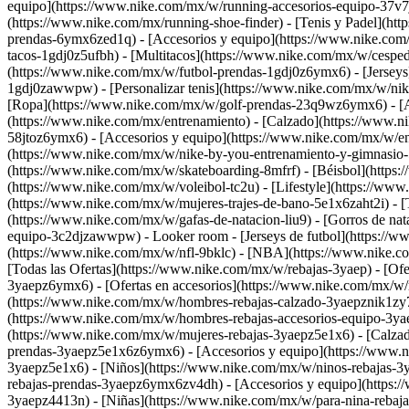
equipo](https://www.nike.com/mx/w/running-accesorios-equipo-37v7jz
(https://www.nike.com/mx/running-shoe-finder)
- [Tenis y Padel](ht
prendas-6ymx6zed1q) - [Accesorios y equipo](https://www.nike.c
tacos-1gdj0z5ufbh) - [Multitacos](https://www.nike.com/mx/w/cesped
(https://www.nike.com/mx/w/futbol-prendas-1gdj0z6ymx6) - [Jerseys
1gdj0zawwpw) - [Personalizar tenis](https://www.nike.com/mx/w/ni
[Ropa](https://www.nike.com/mx/w/golf-prendas-23q9wz6ymx6) - [
(https://www.nike.com/mx/entrenamiento) - [Calzado](https://www.
58jtoz6ymx6) - [Accesorios y equipo](https://www.nike.com/mx/w/en
(https://www.nike.com/mx/w/nike-by-you-entrenamiento-y-gimnasio-
(https://www.nike.com/mx/w/skateboarding-8mfrf) - [Béisbol](https
(https://www.nike.com/mx/w/voleibol-tc2u) - [Lifestyle](https://ww
(https://www.nike.com/mx/w/mujeres-trajes-de-bano-5e1x6zaht2i) - [
(https://www.nike.com/mx/w/gafas-de-natacion-liu9) - [Gorros de nat
equipo-3c2djzawwpw)
- Looker room - [Jerseys de futbol](https://
(https://www.nike.com/mx/w/nfl-9bklc) - [NBA](https://www.nike.c
[Todas las Ofertas](https://www.nike.com/mx/w/rebajas-3yaep) - [Of
3yaepz6ymx6) - [Ofertas en accesorios](https://www.nike.com/mx/
(https://www.nike.com/mx/w/hombres-rebajas-calzado-3yaepznik1zy7
(https://www.nike.com/mx/w/hombres-rebajas-accesorios-equipo-3ya
(https://www.nike.com/mx/w/mujeres-rebajas-3yaepz5e1x6) - [Calza
prendas-3yaepz5e1x6z6ymx6) - [Accesorios y equipo](https://www.n
3yaepz5e1x6)
- [Niños](https://www.nike.com/mx/w/ninos-rebajas-3
rebajas-prendas-3yaepz6ymx6zv4dh) - [Accesorios y equipo](https:
3yaepz4413n) - [Niñas](https://www.nike.com/mx/w/para-nina-rebaja