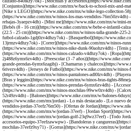
calzado-840ikzy7ok) - [Mochilas y accesorios](https://www.nike.c
[Conjuntos](https://www.nike.com/mx/w/back-to-school-mix-and-mat
[Nike x LEGO](https://www.nike.com/mx/w/nike-lego-collection-58j
(https://www.nike.com/mx/w/ninos-los-mas-vendidos-76m50zv4dh) - [
rebajas-3yaepzv4dh) - [Mini me](https://www.nike.com/mx/w/mini-m
[Bebés (8 - 16 cm)](https://www.nike.com/mx/w/bebe-e-infantil-calz
(22.5 - 25 cm)](https://www.nike.com/mx/w/ninos-talla-grande-225-
futbol-calzado-1gdj0zv4dhzy7ok) - [Basquetbol](https://www.nike.c
13jrmzv4dhzy7ok) - [Correr](https://www.nike.com/mx/w/ninos-runni
(https://www.nike.com/mx/w/ninos-nike-dunk-90aohzv4dh) - [Tenis 
(https://www.nike.com/mx/w/ninos-calzado-v4dhzy7ok)
- [Ropa](ht
2j488z6ymx6zv4dh) - [Preescolar (3 -7 años)](https://www.nike.com
grande-prendas-6ymx6zagibj) - [Chamarras y chalecos](https://www.
6rivezv4dh) - [Jerseys de Futbol](https://www.nike.com/mx/w/ninos
(https://www.nike.com/mx/w/ninos-pantalones-adl0lzv4dh) - [Playeras
[Bras y leggins](https://www.nike.com/mx/w/ninos-bras-tights-88me
(https://www.nike.com/mx/w/ninos-prendas-6ymx6zv4dh)
- [Acceso
(https://www.nike.com/mx/w/ninos-mochilas-99ww0zv4dh) - [Calceta
52r49zv4dh) - [Balones](https://www.nike.com/mx/w/balones-6duyn)
(https://www.nike.com/mx/jordan) - Lo más destacado - [Lo nuevo 
vendidos-jordan-37eefz76m50) - [Ofertas de Jordan](https://www.nike
(https://www.nike.com/mx/w/jordan-37eef)
- [Jordan Sport](https:/
(https://www.nike.com/mx/w/jordan-golf-23q9wz37eef) - [Todo Jord
accesorios-equipo-37eefzawwpw) - [Bandoleras y cangureras](https
mochilas-37eefz9xy71) - [Gorras](https://www.nike.com/mx/w/jordan-