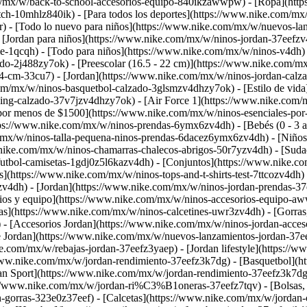
om/mx/w/back-to-school-accesorios-equipo-840ikzawwpw) - [Ropa](htt
ch-10mhlz840ik) - [Para todos los deportes](https://www.nike.com/m
r) - [Todo lo nuevo para niños](https://www.nike.com/mx/w/nuevos-la
Jordan para niños](https://www.nike.com/mx/w/ninos-jordan-37eefzv4
e-1qcqh) - [Todo para niños](https://www.nike.com/mx/w/ninos-v4dh
ado-2j488zy7ok) - [Preescolar (16.5 - 22 cm)](https://www.nike.com/
24-cm-33cu7) - [Jordan](https://www.nike.com/mx/w/ninos-jordan-calz
om/mx/w/ninos-basquetbol-calzado-3glsmzv4dhzy7ok) - [Estilo de vida]
ng-calzado-37v7jzv4dhzy7ok) - [Air Force 1](https://www.nike.com/m
por menos de $1500](https://www.nike.com/mx/w/ninos-esenciales-por
tps://www.nike.com/mx/w/ninos-prendas-6ymx6zv4dh) - [Bebés (0 - 3 a
/mx/w/ninos-talla-pequena-ninos-prendas-6dacez6ymx6zv4dh) - [Niños g
nike.com/mx/w/ninos-chamarras-chalecos-abrigos-50r7yzv4dh) - [Suda
-futbol-camisetas-1gdj0z5l6kazv4dh) - [Conjuntos](https://www.nike.
](https://www.nike.com/mx/w/ninos-tops-and-t-shirts-test-7ttcozv4dh)
jzv4dh) - [Jordan](https://www.nike.com/mx/w/ninos-jordan-prendas-3
rios y equipo](https://www.nike.com/mx/w/ninos-accesorios-equipo-a
s](https://www.nike.com/mx/w/ninos-calcetines-uwr3zv4dh) - [Gorras
 - [Accesorios Jordan](https://www.nike.com/mx/w/ninos-jordan-acce
de Jordan](https://www.nike.com/mx/w/nuevos-lanzamientos-jordan-37e
.com/mx/w/rebajas-jordan-37eefz3yaep) - [Jordan lifestyle](https://w
/www.nike.com/mx/w/jordan-rendimiento-37eefz3k7dg) - [Basquetbol](h
an Sport](https://www.nike.com/mx/w/jordan-rendimiento-37eefz3k7d
://www.nike.com/mx/w/jordan-ri%C3%B1oneras-37eefz7tqv) - [Bolsas, 
gorras-323e0z37eef) - [Calcetas](https://www.nike.com/mx/w/jordan-ca