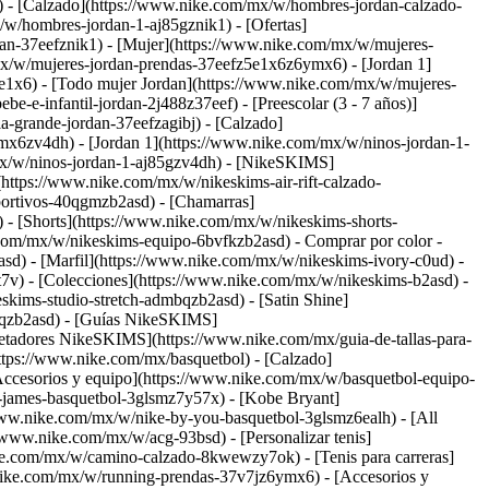
 - [Calzado](https://www.nike.com/mx/w/hombres-jordan-calzado-
w/hombres-jordan-1-aj85gznik1) - [Ofertas]
dan-37eefznik1)
- [Mujer](https://www.nike.com/mx/w/mujeres-
x/w/mujeres-jordan-prendas-37eefz5e1x6z6ymx6) - [Jordan 1]
e1x6) - [Todo mujer Jordan](https://www.nike.com/mx/w/mujeres-
-e-infantil-jordan-2j488z37eef) - [Preescolar (3 - 7 años)]
a-grande-jordan-37eefzagibj) - [Calzado]
x6zv4dh) - [Jordan 1](https://www.nike.com/mx/w/ninos-jordan-1-
/mx/w/ninos-jordan-1-aj85gzv4dh) - [NikeSKIMS]
ttps://www.nike.com/mx/w/nikeskims-air-rift-calzado-
portivos-40qgmzb2asd) - [Chamarras]
- [Shorts](https://www.nike.com/mx/w/nikeskims-shorts-
e.com/mx/w/nikeskims-equipo-6bvfkzb2asd)
- Comprar por color -
sd) - [Marfil](https://www.nike.com/mx/w/nikeskims-ivory-c0ud) -
t7v)
- [Colecciones](https://www.nike.com/mx/w/nikeskims-b2asd) -
kims-studio-stretch-admbqzb2asd) - [Satin Shine]
qqzb2asd)
- [Guías NikeSKIMS]
tadores NikeSKIMS](https://www.nike.com/mx/guia-de-tallas-para-
ttps://www.nike.com/mx/basquetbol) - [Calzado]
ccesorios y equipo](https://www.nike.com/mx/w/basquetbol-equipo-
-james-basquetbol-3glsmz7y57x) - [Kobe Bryant]
/www.nike.com/mx/w/nike-by-you-basquetbol-3glsmz6ealh)
- [All
/www.nike.com/mx/w/acg-93bsd) - [Personalizar tenis]
ike.com/mx/w/camino-calzado-8kwewzy7ok) - [Tenis para carreras]
.nike.com/mx/w/running-prendas-37v7jz6ymx6) - [Accesorios y