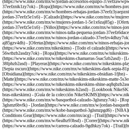
(https://www.nike.com/mx/w/jordan-accesorios-equipo-37eefzawwp
37eefznik1zy7ok) - [Ropa](https://www.nike.com/mx/w/hombres-jord
(https://www.nike.com/mx/w/hombres-rebajas-jordan-37eefz3yaepzn
jordan-37eefz5e1x6) - [Calzado](https://www.nike.com/mx/w/mujere
(https://www.nike.com/mx/w/mujeres-jordan-1-5e1x6zaj85g) - [Ofert
jordan-37eefz5e1x6)
- [Niños](https://www.nike.com/mx/w/ninos-jorda
(https://www.nike.com/mx/w/ninos-talla-pequena-jordan-37eefz6dace) 
(https://www.nike.com/mx/w/ninos-jordan-calzado-37eefzv4dhzy7ok)
aj85gzv4dh) - [Ofertas](https://www.nike.com/mx/w/ninos-rebajas-
(https://www.nike.com/mx/nikeskims) - [Todo el calzado](https://w
56wtbzb2asdzy7ok)
- [Ropa](https://www.nike.com/mx/w/nikeskims-
(https://www.nike.com/mx/w/nikeskims-chamarras-5sac5zb2asd) - [Le
38fphzb2asd) - [Playeras](https://www.nike.com/mx/w/nikeskims-pl
[Sepia oscuro](https://www.nike.com/mx/w/nikeskims-dark-sepia-81p
[Obsidiana](https://www.nike.com/mx/w/nikeskims-obsidian-1fjbn) -
[Matte](https://www.nike.com/mx/w/nikeskims-nikeskims-matte-5s3en
(https://www.nike.com/mx/w/nikeskims-nikeskims-shine-aq8qbzb2asd
(https://www.nike.com/mx/w/nikeskims-b2asd) - [Lookbook NikeSKIM
bras-nikeskims) - [Guía de la colección NikeSKIMS](https://www.nik
(https://www.nike.com/mx/w/basquetbol-calzado-3glsmzy7ok) - [Rop
3glsmz6bvfk) - [Jordan](https://www.nike.com/mx/w/jordan-basquet
(https://www.nike.com/mx/w/kobe-basquetbol-3glsmzpgd6) - [NBA](h
Conditions Gear](https://www.nike.com/mx/acg) - [Trail](https://ww
(https://www.nike.com/mx/w/6ealhz93bsd)
- [Correr](https://www.n
(https://www.nike.com/mx/w/carrera-calzado-9gdhkzy7ok) - [Trail](