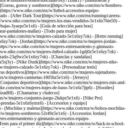
/mx/w/hombres-bolsos-mochilas-9xy71znik1) - [Bandoleras y
[Gorras, gorros y sombreros](https://www.nike.com/mx/w/hombres-
(https://www.nike.com/mx/w/futbol-accesorios-equipo-
ado - [After Dark Tour](https://www.nike.com/mx/running/carrera-
ps://www.nike.com/mx/w/mujeres-los-mas-vendidos-5e1x6z76m50) -
ajas-3yaepz5e1x6) - [Guía de selección para bras]
ar-pantalones-mallas) - [Todo para mujer]
/www.nike.com/mx/w/mujeres-calzado-5e1x6zy7ok) - [Retro running]
1x6zy7ok) - [Jordan](https://www.nike.com/mx/w/mujeres-jordan-
https://www.nike.com/mx/w/mujeres-entrenamiento-y-gimnasio-
/www.nike.com/mx/w/mujeres-futbol-calzado-1gdj0z5e1x6zy7ok) -
lzado-23q9wz5e1x6zy7ok) - [Chanclas y sandalias]
6z5sj3y) - [Nike Dunk](https://www.nike.com/mx/w/mujeres-nike-
/mujeres-calzado-5e1x6zy7ok) - [Personalizar tenis]
as deportivos](https://www.nike.com/mx/w/mujeres-sujetadores-
mx/w/mujeres-camisetas-1805hz5e1x6) - [Jerseys]
 [Conjuntos deportivos](https://www.nike.com/mx/w/mujeres-mix-and-
ke.com/mx/w/mujeres-trajes-de-bano-5e1x6z7jtp6) - [Hoodies]
zadl0l) - [Chamarras y chalecos]
mx/w/mujeres-conjuntos-juego-2lukpz5e1x6) - [Nike Pro]
res-prendas-5e1x6z6ymx6)
- [Accesorios y equipo]
- [Mochilas y maletas](https://www.nike.com/mx/w/bolsos-mochilas-
x/w/mujeres-sombreros-52r49z5e1x6) - [Accesorios Jordan]
res-entrenamiento-y-gimnasio-accesorios-equipo-
enis para el primer día](https://www.nike.com/mx/w/back-to-school-