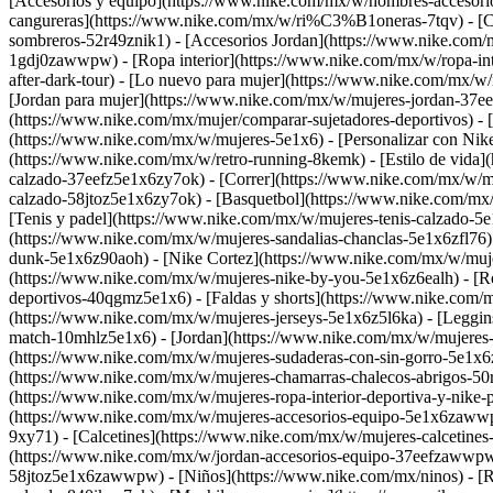
[Accesorios y equipo](https://www.nike.com/mx/w/hombres-accesori
cangureras](https://www.nike.com/mx/w/ri%C3%B1oneras-7tqv) - [Ca
sombreros-52r49znik1) - [Accesorios Jordan](https://www.nike.com/
1gdj0zawwpw) - [Ropa interior](https://www.nike.com/mx/w/ropa-inte
after-dark-tour) - [Lo nuevo para mujer](https://www.nike.com/mx
[Jordan para mujer](https://www.nike.com/mx/w/mujeres-jordan-37eef
(https://www.nike.com/mx/mujer/comparar-sujetadores-deportivos) - 
(https://www.nike.com/mx/w/mujeres-5e1x6) - [Personalizar con Ni
(https://www.nike.com/mx/w/retro-running-8kemk) - [Estilo de vida
calzado-37eefz5e1x6zy7ok) - [Correr](https://www.nike.com/mx/w/m
calzado-58jtoz5e1x6zy7ok) - [Basquetbol](https://www.nike.com/mx
[Tenis y padel](https://www.nike.com/mx/w/mujeres-tenis-calzado-5
(https://www.nike.com/mx/w/mujeres-sandalias-chanclas-5e1x6zfl76)
dunk-5e1x6z90aoh) - [Nike Cortez](https://www.nike.com/mx/w/mujer
(https://www.nike.com/mx/w/mujeres-nike-by-you-5e1x6z6ealh)
- [
deportivos-40qgmz5e1x6) - [Faldas y shorts](https://www.nike.com/
(https://www.nike.com/mx/w/mujeres-jerseys-5e1x6z5l6ka) - [Leggin
match-10mhlz5e1x6) - [Jordan](https://www.nike.com/mx/w/mujeres-
(https://www.nike.com/mx/w/mujeres-sudaderas-con-sin-gorro-5e1x6z
(https://www.nike.com/mx/w/mujeres-chamarras-chalecos-abrigos-50r
(https://www.nike.com/mx/w/mujeres-ropa-interior-deportiva-y-nik
(https://www.nike.com/mx/w/mujeres-accesorios-equipo-5e1x6zawwpw
9xy71) - [Calcetines](https://www.nike.com/mx/w/mujeres-calcetine
(https://www.nike.com/mx/w/jordan-accesorios-equipo-37eefzawwpw)
58jtoz5e1x6zawwpw) - [Niños](https://www.nike.com/mx/ninos) - [Reg