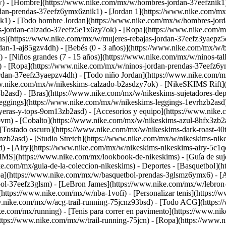
w)
- [Hombre](https://www.nike.com/mx/w/hombres-jordan-37eefznik1)
an-prendas-37eefz6ymx6znik1) - [Jordan 1](https://www.nike.com/mx/
ik1) - [Todo hombre Jordan](https://www.nike.com/mx/w/hombres-jor
s-jordan-calzado-37eefz5e1x6zy7ok) - [Ropa](https://www.nike.com/m
as](https://www.nike.com/mx/w/mujeres-rebajas-jordan-37eefz3yaepz5
n-1-aj85gzv4dh) - [Bebés (0 - 3 años)](https://www.nike.com/mx/w/bebe
- [Niños grandes (7 - 15 años)](https://www.nike.com/mx/w/ninos-tall
 - [Ropa](https://www.nike.com/mx/w/ninos-jordan-prendas-37eefz6ym
jordan-37eefz3yaepzv4dh) - [Todo niño Jordan](https://www.nike.com
ww.nike.com/mx/w/nikeskims-calzado-b2asdzy7ok) - [NikeSKIMS Rift](h
b2asd) - [Bras](https://www.nike.com/mx/w/nikeskims-sujetadores-de
ggings](https://www.nike.com/mx/w/nikeskims-leggings-1evrhzb2asd) 
ayeras-y-tops-9om13zb2asd) - [Accesorios y equipo](https://www.nik
vm) - [Cobalto](https://www.nike.com/mx/w/nikeskims-azul-8hfx3zb2a
 [Tostado oscuro](https://www.nike.com/mx/w/nikeskims-dark-roast-40
zb2asd) - [Studio Stretch](https://www.nike.com/mx/w/nikeskims-nikes
) - [Airy](https://www.nike.com/mx/w/nikeskims-nikeskims-airy-5c1
S](https://www.nike.com/mx/lookbook-de-nikeskims) - [Guía de suje
e.com/mx/guia-de-la-coleccion-nikeskims) - Deportes - [Basquetbol](h
a](https://www.nike.com/mx/w/basquetbol-prendas-3glsmz6ymx6) - [A
bol-37eefz3glsm) - [LeBron James](https://www.nike.com/mx/w/lebron
ttps://www.nike.com/mx/w/nba-1vofi) - [Personalizar tenis](https:/
w.nike.com/mx/w/acg-trail-running-75jcnz93bsd) - [Todo ACG](https:/
ike.com/mx/running) - [Tenis para correr en pavimento](https://www.n
https://www.nike.com/mx/w/trail-running-75jcn) - [Ropa](https://www