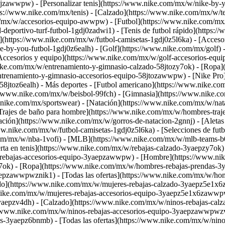
awwpw) - [Personalizar tenis](https://www.nike.com/mx/w/nike-by-you
tps://www.nike.com/mx/tenis) - [Calzado](https://www.nike.com/mx/w/
om/mx/w/accesorios-equipo-awwpw)
- [Futbol](https://www.nike.com/mx/
-deportivo-turf-futbol-1gdj0zadwi1) - [Tenis de futbol rápido](https:
](https://www.nike.com/mx/w/futbol-camisetas-1gdj0z5l6ka) - [Acceso
ke-by-you-futbol-1gdj0z6ealh)
- [Golf](https://www.nike.com/mx/golf)
Accesorios y equipo](https://www.nike.com/mx/w/golf-accesorios-
nike.com/mx/w/entrenamiento-y-gimnasio-calzado-58jtozy7ok) - [Ropa
trenamiento-y-gimnasio-accesorios-equipo-58jtozawwpw) - [Nike Pro](
58jtoz6ealh)
- Más deportes - [Futbol americano](https://www.nike.co
://www.nike.com/mx/w/beisbol-99fch) - [Gimnasia](https://www.nike.co
w.nike.com/mx/sportswear)
- [Natación](https://www.nike.com/mx/w/nata
Trajes de baño para hombre](https://www.nike.com/mx/w/hombres-traje
ación](https://www.nike.com/mx/w/gorros-de-natacion-2gnnj) - [Aletas
www.nike.com/mx/w/futbol-camisetas-1gdj0z5l6ka) - [Selecciones de fu
om/mx/w/nba-1vofi) - [MLB](https://www.nike.com/mx/w/mlb-teams-b0
erta en tenis](https://www.nike.com/mx/w/rebajas-calzado-3yaepzy7ok)
w/rebajas-accesorios-equipo-3yaepzawwpw)
- [Hombre](https://www.ni
ok) - [Ropa](https://www.nike.com/mx/w/hombres-rebajas-prendas-3y
epzawwpwznik1) - [Todas las ofertas](https://www.nike.com/mx/w/ho
do](https://www.nike.com/mx/w/mujeres-rebajas-calzado-3yaepz5e1x6z
ike.com/mx/w/mujeres-rebajas-accesorios-equipo-3yaepz5e1x6zawwpw) 
yaepzv4dh) - [Calzado](https://www.nike.com/mx/w/ninos-rebajas-ca
//www.nike.com/mx/w/ninos-rebajas-accesorios-equipo-3yaepzawwpwzv
s-3yaepz6bnmb) - [Todas las ofertas](https://www.nike.com/mx/w/nin