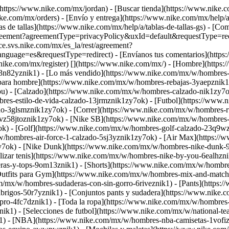
[](https://www.nike.com/mx/jordan)
- [Buscar tienda](https://www.nike.
ke.com/mx/orders) - [Envío y entrega](https://www.nike.com/mx/help/a
as de tallas](https://www.nike.com/mx/help/a/tablas-de-tallas-gs) - [C
t/agreement?agreementType=privacyPolicy&uxId=default&requestType=red
ice.svs.nike.com/mx/es_la/rest/agreement?
ge=es&requestType=redirect) - [Envíanos tus comentarios](https://
.nike.com/mx/register)
[](https://www.nike.com/mx/) - [Hombre](https
n82yznik1) - [Lo más vendido](https://www.nike.com/mx/w/hombres-
 para hombre](https://www.nike.com/mx/w/hombres-rebajas-3yaepznik1
ou)
- [Calzado](https://www.nike.com/mx/w/hombres-calzado-nik1zy7o
bres-estilo-de-vida-calzado-13jrmznik1zy7ok) - [Futbol](https://www
o-3glsmznik1zy7ok) - [Correr](https://www.nike.com/mx/w/hombres-r
vz58jtoznik1zy7ok) - [Nike SB](https://www.nike.com/mx/w/hombres-s
) - [Golf](https://www.nike.com/mx/w/hombres-golf-calzado-23q9wzn
/w/hombres-air-force-1-calzado-5sj3yznik1zy7ok) - [Air Max](https:/
7ok) - [Nike Dunk](https://www.nike.com/mx/w/hombres-nike-dunk-90
lizar tenis](https://www.nike.com/mx/w/hombres-nike-by-you-6ealhzn
as-y-tops-9om13znik1) - [Shorts](https://www.nike.com/mx/w/hombres-
[Outfits para Gym](https://www.nike.com/mx/w/hombres-mix-and-matc
/mx/w/hombres-sudaderas-con-sin-gorro-6riveznik1) - [Pants](https:
rigos-50r7yznik1) - [Conjuntos pants y sudadera](https://www.nike.
e-pro-4fc7dznik1) - [Toda la ropa](https://www.nike.com/mx/w/hombr
ik1) - [Selecciones de futbol](https://www.nike.com/mx/w/national-t
1) - [NBA](https://www.nike.com/mx/w/hombres-nba-camisetas-1vofiz5