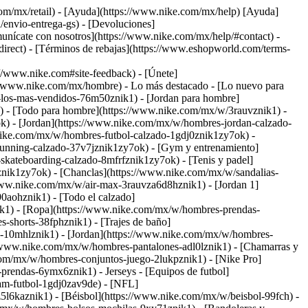
com/mx/retail) - [Ayuda](https://www.nike.com/mx/help) [Ayuda]
/envio-entrega-gs) - [Devoluciones]
omunícate con nosotros](https://www.nike.com/mx/help/#contact) -
irect) - [Términos de rebajas](https://www.eshopworld.com/terms-
www.nike.com#site-feedback) - [Únete]
://www.nike.com/mx/hombre) - Lo más destacado - [Lo nuevo para
los-mas-vendidos-76m50znik1) - [Jordan para hombre]
) - [Todo para hombre](https://www.nike.com/mx/w/3rauvznik1) -
k) - [Jordan](https://www.nike.com/mx/w/hombres-jordan-calzado-
.nike.com/mx/w/hombres-futbol-calzado-1gdj0znik1zy7ok) -
unning-calzado-37v7jznik1zy7ok) - [Gym y entrenamiento]
kateboarding-calzado-8mfrfznik1zy7ok) - [Tenis y padel]
ik1zy7ok) - [Chanclas](https://www.nike.com/mx/w/sandalias-
/www.nike.com/mx/w/air-max-3rauvza6d8hznik1) - [Jordan 1]
aohznik1) - [Todo el calzado]
ik1)
- [Ropa](https://www.nike.com/mx/w/hombres-prendas-
shorts-38fphznik1) - [Trajes de baño]
h-10mhlznik1) - [Jordan](https://www.nike.com/mx/w/hombres-
//www.nike.com/mx/w/hombres-pantalones-adl0lznik1) - [Chamarras y
com/mx/w/hombres-conjuntos-juego-2lukpznik1) - [Nike Pro]
es-prendas-6ymx6znik1)
- Jerseys - [Equipos de futbol]
eam-futbol-1gdj0zav9de) - [NFL]
l6kaznik1) - [Béisbol](https://www.nike.com/mx/w/beisbol-99fch)
-