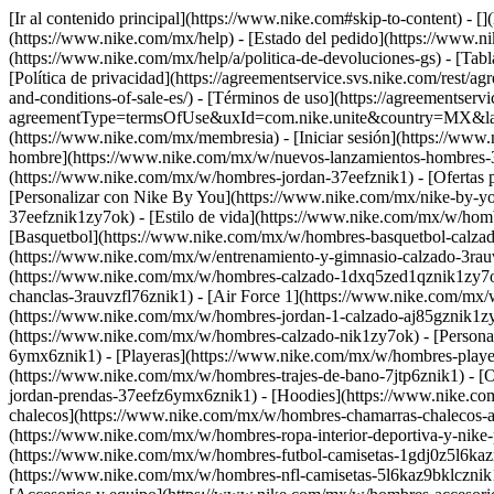
[Ir al contenido principal](https://www.nike.com#skip-to-content) - 
(https://www.nike.com/mx/help) - [Estado del pedido](https://www.ni
(https://www.nike.com/mx/help/a/politica-de-devoluciones-gs) - [Tabl
[Política de privacidad](https://agreementservice.svs.nike.com/res
and-conditions-of-sale-es/) - [Términos de uso](https://agreementserv
agreementType=termsOfUse&uxId=com.nike.unite&country=MX&langua
(https://www.nike.com/mx/membresia) - [Iniciar sesión](https://www
hombre](https://www.nike.com/mx/w/nuevos-lanzamientos-hombres-3
(https://www.nike.com/mx/w/hombres-jordan-37eefznik1) - [Ofertas
[Personalizar con Nike By You](https://www.nike.com/mx/nike-by-y
37eefznik1zy7ok) - [Estilo de vida](https://www.nike.com/mx/w/hom
[Basquetbol](https://www.nike.com/mx/w/hombres-basquetbol-calzad
(https://www.nike.com/mx/w/entrenamiento-y-gimnasio-calzado-3rau
(https://www.nike.com/mx/w/hombres-calzado-1dxq5zed1qznik1zy7ok
chanclas-3rauvzfl76znik1) - [Air Force 1](https://www.nike.com/mx
(https://www.nike.com/mx/w/hombres-jordan-1-calzado-aj85gznik1zy
(https://www.nike.com/mx/w/hombres-calzado-nik1zy7ok) - [Persona
6ymx6znik1) - [Playeras](https://www.nike.com/mx/w/hombres-player
(https://www.nike.com/mx/w/hombres-trajes-de-bano-7jtp6znik1) - 
jordan-prendas-37eefz6ymx6znik1) - [Hoodies](https://www.nike.com
chalecos](https://www.nike.com/mx/w/hombres-chamarras-chalecos-ab
(https://www.nike.com/mx/w/hombres-ropa-interior-deportiva-y-nik
(https://www.nike.com/mx/w/hombres-futbol-camisetas-1gdj0z5l6kazn
(https://www.nike.com/mx/w/hombres-nfl-camisetas-5l6kaz9bklcznik