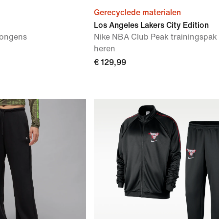
Gerecyclede materialen
Los Angeles Lakers City Edition
jongens
Nike NBA Club Peak trainingspak
heren
€ 129,99