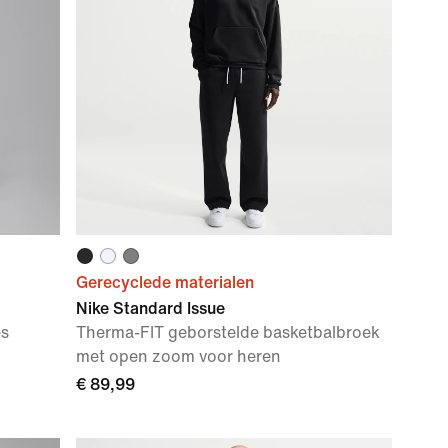
Gerecyclede materialen
Nike Standard Issue
es
Therma-FIT geborstelde basketbalbroek
met open zoom voor heren
€ 89,99