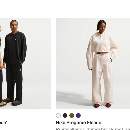
ece'
Nike Pregame Fleece
Ruimvallende damesbroek met ha