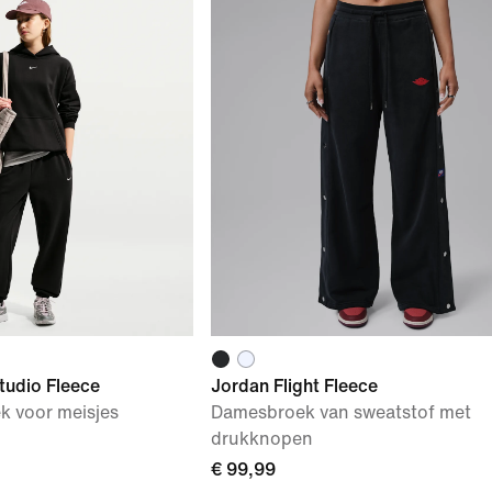
tudio Fleece
Jordan Flight Fleece
k voor meisjes
Damesbroek van sweatstof met
drukknopen
€ 99,99