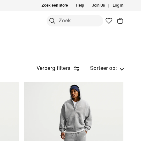
Zoek een store
Help
Join Us
Log in
Verberg filters
Sorteer op: