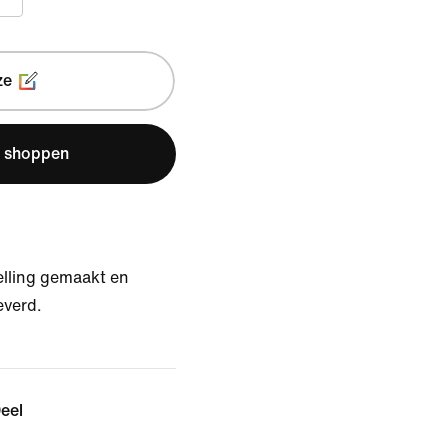
ze
e shoppen
elling gemaakt en
everd.
eel