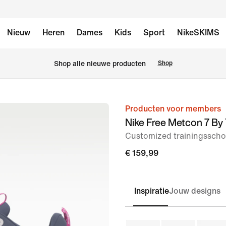
Nieuw
Heren
Dames
Kids
Sport
NikeSKIMS
Shop alle nieuwe producten
Shop
Producten voor members
afbeelding
Nike Free Metcon 7 By
1
Customized trainingssch
van
8
€ 159,99
Inspiratie
Jouw designs