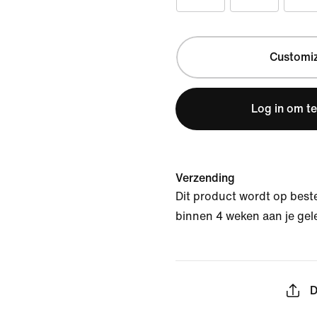
Customi
Log in om t
Verzending
Dit product wordt op best
binnen 4 weken aan je gel
D