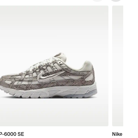
 P-6000 SE
Nike Air Fo