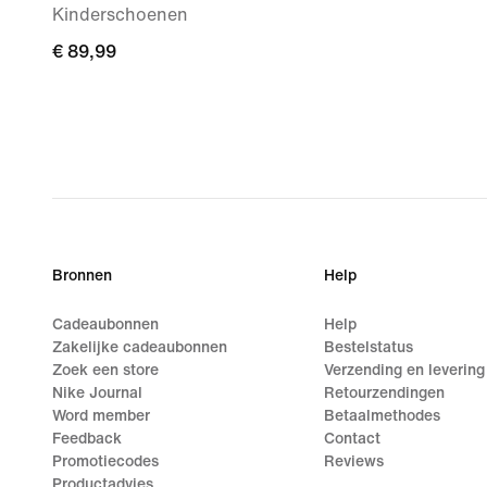
Kinderschoenen
€ 89,99
€ 89,99
Bronnen
Help
Cadeaubonnen
Help
Zakelijke cadeaubonnen
Bestelstatus
Zoek een store
Verzending en levering
Nike Journal
Retourzendingen
Word member
Betaalmethodes
Feedback
Contact
Promotiecodes
Reviews
Productadvies