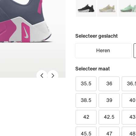
Selecteer geslacht
Heren
Selecteer maat
35.5
36
36.
38.5
39
40
42
42.5
43
45.5
47
48