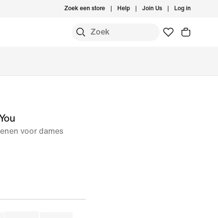
Zoek een store
Help
Join Us
Log in
 You
oenen voor dames