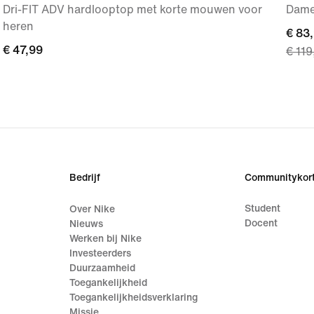
Dri-FIT ADV hardlooptop met korte mouwen voor
Dame
heren
curre
€ 83
€ 47,99
€ 47,99
€ 119
price
€ 83,
origi
price
€ 119
Bedrijf
Communitykort
Student
Over Nike
Docent
Nieuws
Werken bij Nike
Investeerders
Duurzaamheid
Toegankelijkheid
Toegankelijkheidsverklaring
Missie