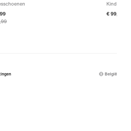
sschoenen
Kindersch
nt
,99
€ 99,99
€ 99,99
,99
99,
nal
,99
ingen
België