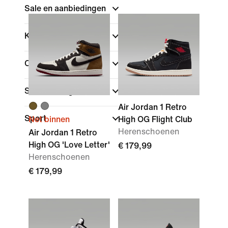
Sale en aanbiedingen
Kleur
Collecties
Schoenhoogte
Air Jordan 1 Retro
Sport
Net binnen
High OG Flight Club
Herenschoenen
Air Jordan 1 Retro
High OG 'Love Letter'
€ 179,99
Herenschoenen
€ 179,99