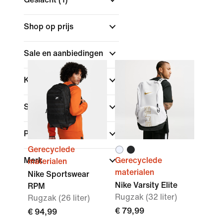
Shop op prijs
Sale en aanbiedingen
Kleur
Sport
Pasvorm
Gerecyclede
Merk
Gerecyclede
materialen
materialen
Nike Sportswear
Nike Varsity Elite
RPM
Rugzak (32 liter)
Rugzak (26 liter)
€ 79,99
€ 94,99