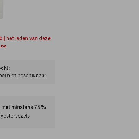
bij het laden van deze
uw.
ocht:
el niet beschikbaar
kt met minstens 75%
yestervezels