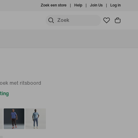
Zoek een store
Help
Join Us
Log in
roek met ritsboord
ting