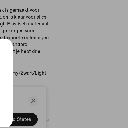
ek is gemaakt voor
en is klaar voor alles
gt. Elastisch materiaal
sign zorgen voor
je favoriete oefeningen.
els en andere
, want je hebt drie
ght Army/Zwart/Light
States.
United States