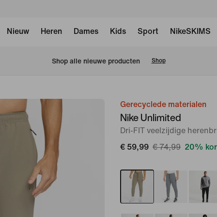
Nieuw
Heren
Dames
Kids
Sport
NikeSKIMS
Shop alle nieuwe producten
Shop
Gerecyclede materialen
afbeelding
Nike Unlimited
1
Dri-FIT veelzijdige herenb
van
15
€ 59,99
€ 74,99
20% kor