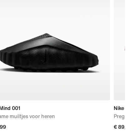
 Mind 001
Nike Mind 
me muiltjes voor heren
Pregame mu
,99
,99
€ 89,99
€ 89,99