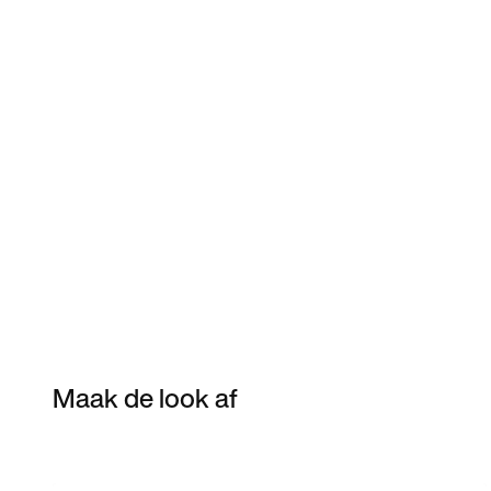
Maak de look af
Item 3 of 14