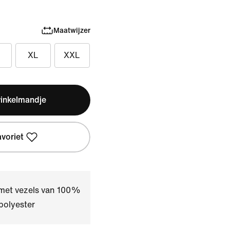
Maatwijzer
XL
XXL
winkelmandje
avoriet
 met vezels van 100%
polyester