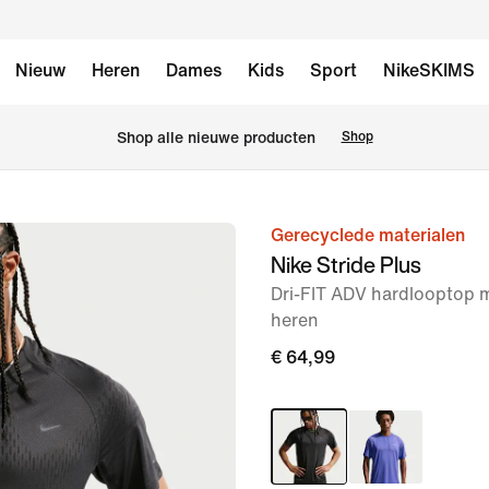
Nieuw
Heren
Dames
Kids
Sport
NikeSKIMS
Shop alle nieuwe producten
Shop
Gerecyclede materialen
afbeelding
Nike Stride Plus
1
Dri-FIT ADV hardlooptop 
van
heren
6
€ 64,99