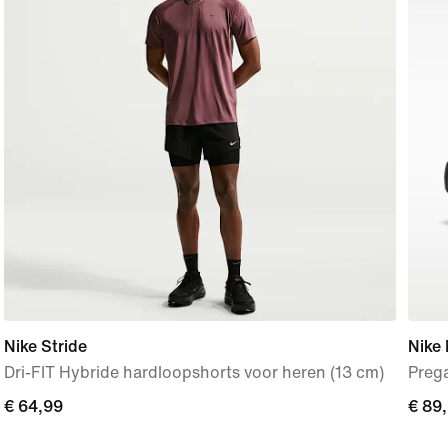
Nike Stride
Nike
Dri-FIT Hybride hardloopshorts voor heren (13 cm)
Prega
€ 64,99
€ 64,99
€ 89
€ 89