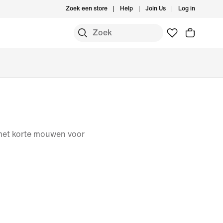
Zoek een store
Help
Join Us
Log in
met korte mouwen voor