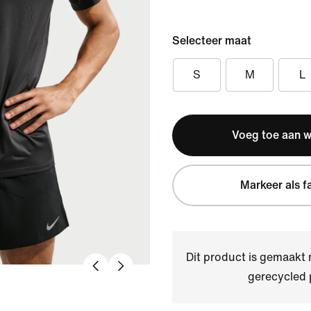
Selecteer maat
S
M
L
Voeg toe aan 
Markeer als f
Dit product is gemaakt
gerecycled 