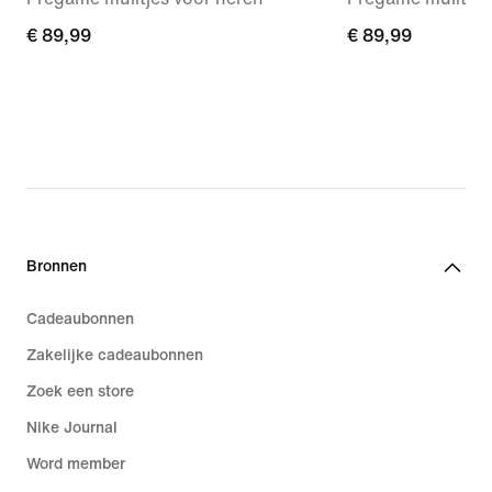
€ 89,99
€ 89,99
€ 89,99
€ 89,99
Bronnen
Cadeaubonnen
Zakelijke cadeaubonnen
Zoek een store
Nike Journal
Word member