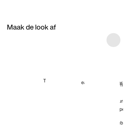
Maak de look af
Item 3 of 6