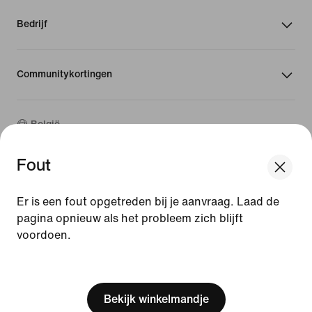
Bedrijf
Communitykortingen
België
Fout
©
2026
Nike, Inc. Alle rechten voorbehouden
We think you are in United States.
Handleidingen
Update your location?
Er is een fout opgetreden bij je aanvraag. Laad de
Gebruiksvoorwaarden
pagina opnieuw als het probleem zich blijft
Verkoopvoorwaarden
Bedrijfsgegevens
voordoen.
België
United States
Privacy- en cookiebeleid
[ Code: D1B61E47 ]
Privacy- en cookie-instellingen
Bekijk winkelmandje