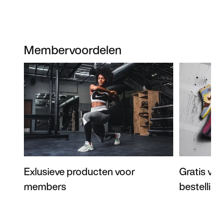
Membervoordelen
Exlusieve producten voor
Gratis ver
members
bestellin