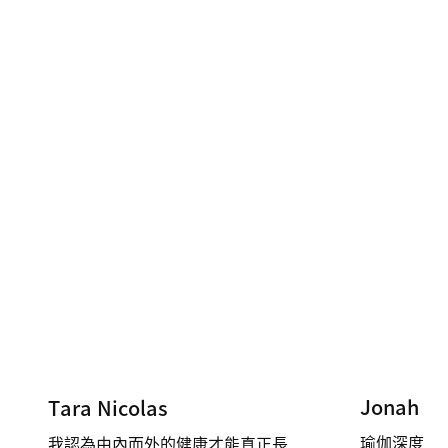
Jonah Ke
Tara Nicolas
瑜伽深度整
我認為由內而外的健康才能真正長