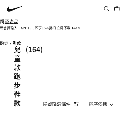
跳至產品
新會員輸入：APP15，即享15%折扣
立即下載
T&Cs
跑步
/
鞋款
兒
(164)
童
款
跑
步
鞋
款
隱藏篩選條件
排序依據