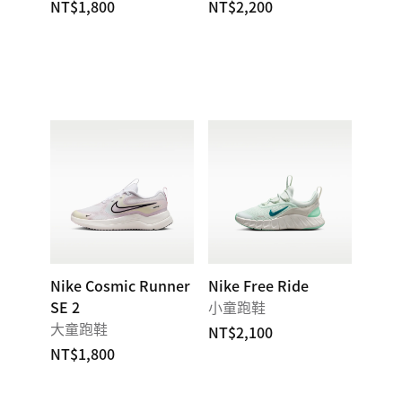
NT$1,800
NT$2,200
Nike Cosmic Runner
Nike Free Ride
SE 2
小童跑鞋
大童跑鞋
NT$2,100
NT$1,800