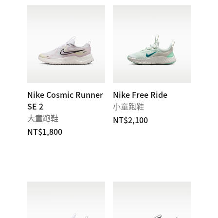
Nike Cosmic Runner
Nike Free Ride
SE 2
小童跑鞋
大童跑鞋
NT$2,100
NT$1,800