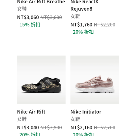
Nike Air Rift Breathe
Nike ReactX
女鞋
Rejuven8
女鞋
NT$3,060
NT$3,600
15% 折扣
NT$1,760
NT$2,200
20% 折扣
Nike Air Rift
Nike Initiator
女鞋
女鞋
NT$3,040
NT$3,800
NT$2,160
NT$2,700
20% 折扣
20% 折扣