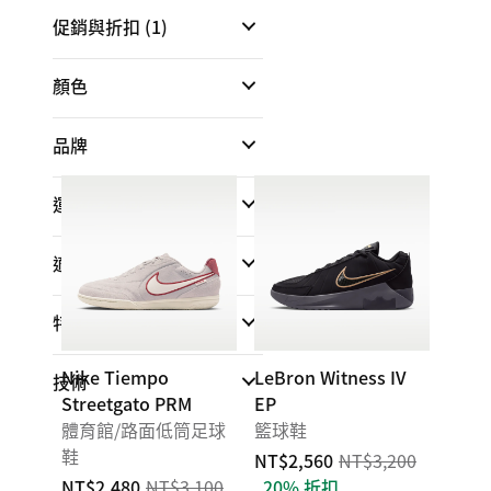
促銷與折扣
(1)
顏色
品牌
運動
適合
特點
Nike Tiempo
LeBron Witness IV
技術
Streetgato PRM
EP
體育館/路面低筒足球
籃球鞋
鞋
NT$2,560
NT$3,200
NT$2,480
NT$3,100
20% 折扣