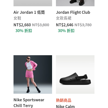
Air Jordan 1 低筒
Jordan Flight Club
女鞋
女款長裙
NT$2,660
NT$3,800
NT$2,646
NT$3,780
30% 折扣
30% 折扣
Nike Sportswear
熱銷商品
Chill Terry
Nike Calm