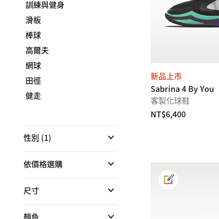
訓練與健身
滑板
棒球
高爾夫
網球
新品上市
田徑
Sabrina 4 By You
健走
客製化球鞋
NT$6,400
性別
(1)
依價格選購
尺寸
顏色