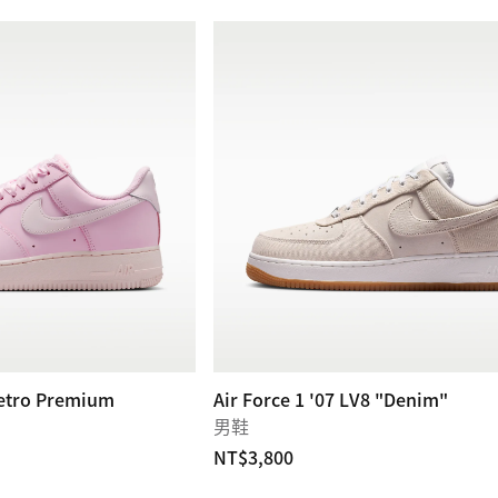
Retro Premium
Air Force 1 '07 LV8 "Denim"
男鞋
NT$3,800