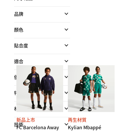
品牌
顏色
貼合度
適合
優點
特點
材質
新品上市
再生材質
技術
FC Barcelona Away
Kylian Mbappé