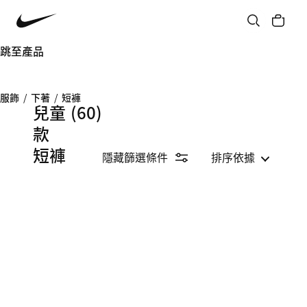
跳至產品
服飾
/
下著
/
短褲
兒童
(60)
款
短褲
隱藏篩選條件
排序依據