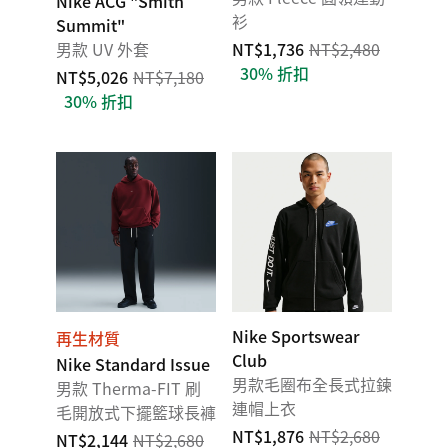
Nike ACG "Smith
衫
Summit"
男款 UV 外套
NT$1,736
NT$2,480
30% 折扣
NT$5,026
NT$7,180
30% 折扣
Nike Sportswear
再生材質
Club
Nike Standard Issue
男款毛圈布全長式拉鍊
男款 Therma-FIT 刷
連帽上衣
毛開放式下擺籃球長褲
NT$1,876
NT$2,680
NT$2,144
NT$2,680