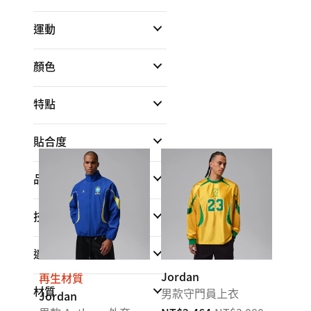
運動
顏色
特點
貼合度
品牌
技術
適合
Jordan
再生材質
材質
男款守門員上衣
Jordan