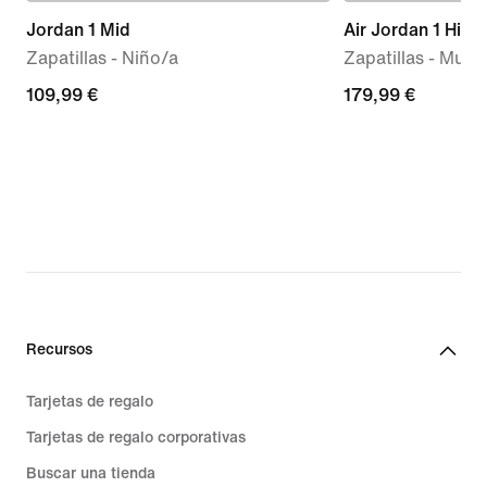
Jordan 1 Mid
Air Jordan 1 High
Zapatillas - Niño/a
Zapatillas - Mujer
109,99 €
109,99 €
179,99 €
179,99 €
Recursos
Tarjetas de regalo
Tarjetas de regalo corporativas
Buscar una tienda