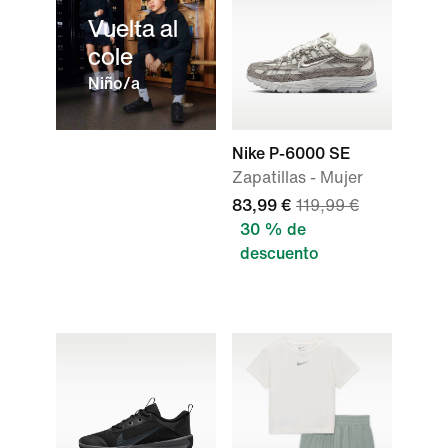
Vuelta al
cole
Niño/a
Nike P-6000 SE
Zapatillas - Mujer
83,99 €
119,99 €
30 % de
descuento