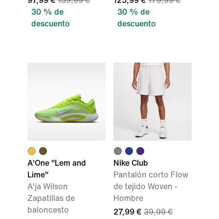
97,99 €
139,99 €
125,99 €
179,99 €
30 % de
30 % de
descuento
descuento
A'One "Lem and
Nike Club
Lime"
Pantalón corto Flow
A'ja Wilson
de tejido Woven -
Zapatillas de
Hombre
baloncesto
27,99 €
39,99 €