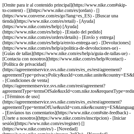
[Omite para ir al contenido principal](https://www.nike.com#skip-
to-content) - [](https://www.nike.com/es/jordan) - []
(https://www.converse.com/es/go?lang=es_ES)
- [Buscar una
tienda](https://www.nike.com/es/retail) - [Ayuda]
(https://www.nike.com/es/help) [Ayuda]
(https://www.nike.com/es/help) - [Estado del pedido]
(https://www.nike.com/es/orders/details) - [Envío y entrega]
(https://www.nike.com/es/help/a/envio-entrega-ue) - [Devoluciones]
(https://www.nike.com/es/help/a/politica-de-devoluciones-ue) -
[Guías de tallas](https://www.nike.com/es/help/a/guia-de-tallas-ue) -
[Contacta con nosotros](https://www.nike.com/es/help/#contact) -
[Política de privacidad]
(https://agreementservice.svs.nike.com/es/es_es/rest/agreement?
agreementType=privacyPolicy&uxId=com.nike.unite&country=ES&l
- [Condiciones de venta]
(https://agreementservice.svs.nike.com/rest/agreement?
agreementType=termsOfSale&uxId=com.nike.tos&requestType=redir
- [Términos de uso]
(https://agreementservice.svs.nike.com/es/es_es/rest/agreement?
agreementType=termsOfUse&uxId=com.nike&country=ES&language
- [Envíanos tus comentarios](https://www.nike.com#site-feedback) -
[Únete a nosotros](https://www.nike.com/es/inscripcion) - [Iniciar
sesión](https://www.nike.com/es/register)
[]
(https://www.nike.com/es/) - [Novedad]