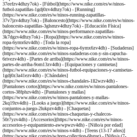
37eefzv4dhzy7ok) - [Fútbol](https://www.nike.com/es/w/ninos-
futbol-zapatillas-1gdj0zv4dhzy7ok) - [Running]
(https://www.nike.com/es/w/ninos-running-zapatillas-
37v7jzv4dhzy7ok) - [Baloncesto](https://www.nike.com/es/w/ninos-
baloncesto-zapatillas-3glsmzv4dhzy7ok) - [Educación Física]
(https://www.nike.com/es/w/ninos-performance-zapatillas-
3k7dgzv4dhzy7ok)
- [Ropa](https://www.nike.com/es/w/ninos-
ropa-6ymx6zv4dh) - [Toda la ropa]
(https://www.nike.com/es/w/ninos-ropa-6ymx6zv4dh) - [Sudaderas]
(https://www.nike.com/es/w/ninos-sudaderas-con-y-sin-capucha-
6rivezv4dh) - [Partes de arriba](https://www.nike.com/es/w/ninos-
partes-de-arriba-9om13zv4dh) - [Equipaciones y camisetas]
(https://www.nike.com/es/w/ninos-futbol-equipaciones-y-camisetas-
1gdj0z3a41ezv4dh) - [Chándales]
(https://www.nike.com/es/w/ninos-chandales-1ll2wzv4dh) -
[Pantalones cortos](https://www.nike.com/es/w/ninos-pantalones-
cortos-38fphzv4dh) - [Pantalones y mallas]
(https://www.nike.com/es/w/ninos-pantalones-y-mallas-
2kq19zv4dh) - [Looks a juego](https://www.nike.com/es/w/ninos-
conjuntos-a-juego-2lukpzv4dh) - [Chaquetas]
(https://www.nike.com/es/w/ninos-chaquetas-y-chalecos-
50r7yzv4dh) - [Accesorios](https://www.nike.com/es/w/ninos-
accesorios-y-equipamiento-awwpwzv4dh)
- [Niño/a por edad]
(https://www.nike.com/es/w/ninos-v4dh) - [Teens (13-17 años)]
(https://www.nike.com/es/w/teen-collection-6hgue) - [Niño/a (7-