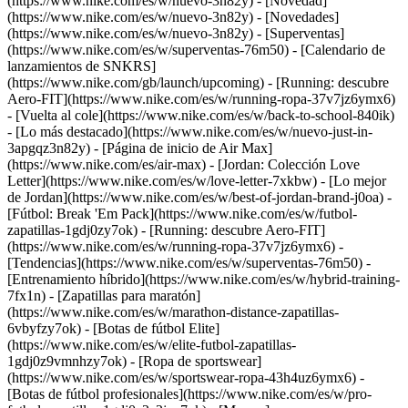
(https://www.nike.com/es/w/nuevo-3n82y) - [Novedad]
(https://www.nike.com/es/w/nuevo-3n82y) - [Novedades]
(https://www.nike.com/es/w/nuevo-3n82y) - [Superventas]
(https://www.nike.com/es/w/superventas-76m50) - [Calendario de
lanzamientos de SNKRS]
(https://www.nike.com/gb/launch/upcoming) - [Running: descubre
Aero-FIT](https://www.nike.com/es/w/running-ropa-37v7jz6ymx6)
- [Vuelta al cole](https://www.nike.com/es/w/back-to-school-840ik)
- [Lo más destacado](https://www.nike.com/es/w/nuevo-just-in-
3apgqz3n82y) - [Página de inicio de Air Max]
(https://www.nike.com/es/air-max) - [Jordan: Colección Love
Letter](https://www.nike.com/es/w/love-letter-7xkbw) - [Lo mejor
de Jordan](https://www.nike.com/es/w/best-of-jordan-brand-j0oa) -
[Fútbol: Break 'Em Pack](https://www.nike.com/es/w/futbol-
zapatillas-1gdj0zy7ok) - [Running: descubre Aero-FIT]
(https://www.nike.com/es/w/running-ropa-37v7jz6ymx6)
-
[Tendencias](https://www.nike.com/es/w/superventas-76m50) -
[Entrenamiento híbrido](https://www.nike.com/es/w/hybrid-training-
7fx1n) - [Zapatillas para maratón]
(https://www.nike.com/es/w/marathon-distance-zapatillas-
6vbyfzy7ok) - [Botas de fútbol Elite]
(https://www.nike.com/es/w/elite-futbol-zapatillas-
1gdj0z9vmnhzy7ok) - [Ropa de sportswear]
(https://www.nike.com/es/w/sportswear-ropa-43h4uz6ymx6) -
[Botas de fútbol profesionales](https://www.nike.com/es/w/pro-