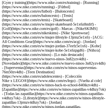
[Gym y training](https://www.nike.com/es/training) - [Running]
(https://www.nike.com/es/running) - [Fútbol]
(https://www.nike.com/es/futbol) - [Baloncesto]
(https://www.nike.com/es/baloncesto) - [Tenis]
(https://www.nike.com/es/tenis) - [Skateboard]
(https://www.nike.com/es/w/mujer-skateboard-5e1x6z8mfrf) -
[Golf](https://www.nike.com/es/golf)
- Marcas - [NikeSKIMS]
(https://www.nike.com/es/nikeskims) - [Nike Sportswear]
(https://www.nike.com/es/w/mujer-lifestyle-13jrmz5e1x6) - [ACG:
All Conditions Gear](https://www.nike.com/es/acg) - [Jordan]
(https://www.nike.com/es/w/mujer-jordan-37eefz5e1x6) - [Kobe]
(https://www.nike.com/es/w/mujer-kobe-5e1x6zpgd6) - [Niño/a]
(https://www.nike.com/es/ninos) - [Lo más destacado]
(https://www.nike.com/es/w/nuevo-ninos-3n82yzv4dh) -
[Novedades](https://www.nike.com/es/w/nuevo-ninos-3n82yzv4dh)
- [Superventas](https://www.nike.com/es/w/ninos-superventas-
76m50zv4dh) - [Teen Destination]
(https://www.nike.com/es/adolescentes) - [Colección
Nike x LEGO®](https://www.nike.com/es/lego) - [Vuelta al cole]
(https://www.nike.com/es/w/ninos-back-to-school-840ikzv4dh)
-
[Zapatillas](https://www.nike.com/es/w/ninos-zapatillas-v4dhzy7ok)
- [Todas las zapatillas](https://www.nike.com/es/w/ninos-zapatillas-
v4dhzy7ok) - [Lifestyle](https://www.nike.com/es/w/ninos-lifestyle-
zapatillas-13jrmzv4dhzy7ok) - [Jordan]
(https://www.nike.com/es/w/ninos-jordan-zapatillas-