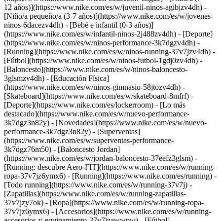
12 años)](https://www.nike.com/es/w/juvenil-ninos-agibjzv4dh) -
[Niño/a pequeño/a (3-7 años)](https://www.nike.com/es/w/jovenes-
ninos-6dacezv4dh) - [Bebé e infantil (0-3 años)]
(https://www.nike.com/es/w/infantil-ninos-2j488zv4dh)
- [Deporte]
(https://www.nike.com/es/w/ninos-performance-3k7dgzv4dh) -
[Running](https://www.nike.com/es/w/ninos-running-37v7jzv4dh) -
[Fútbol](https://www.nike.com/es/w/ninos-futbol-1gdj0zv4dh) -
[Baloncesto](https://www.nike.com/es/w/ninos-baloncesto-
3glsmzv4dh) - [Educación Física]
(https://www.nike.com/es/w/ninos-gimnasio-58jtozv4dh) -
[Skateboard](https://www.nike.com/es/w/skateboard-8mfrf) -
[Deporte](https://www.nike.com/es/lockerroom) - [Lo más
destacado](https://www.nike.com/es/w/nuevo-performance-
3k7dgz3n82y) - [Novedades](https://www.nike.com/es/w/nuevo-
performance-3k7dgz3n82y) - [Superventas]
(https://www.nike.com/es/w/superventas-performance-
3k7dgz76m50) - [Baloncesto Jordan]
(https://www.nike.com/es/w/jordan-baloncesto-37eefz3glsm) -
[Running: descubre Aero-FIT](https://www.nike.com/es/w/running-
ropa-37v7jz6ymx6)
- [Running](https://www.nike.com/es/running) -
[Todo running](https://www.nike.com/es/w/running-37v7j) -
[Zapatillas](https://www.nike.com/es/w/running-zapatillas-
37v7jzy7ok) - [Ropa](https://www.nike.com/es/w/running-ropa-
37v7jz6ymx6) - [Accesorios](https://www.nike.com/es/w/running-
accesorios-y-equipamiento-37v7jzawwpw)
- [Fútbol]