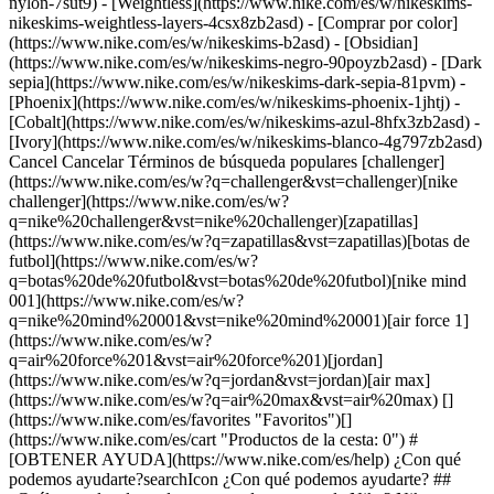
nylon-7sut9) - [Weightless](https://www.nike.com/es/w/nikeskims-
nikeskims-weightless-layers-4csx8zb2asd)
- [Comprar por color](https://www.nike.com/es/w/nikeskims-b2asd) - [Obsidian](https://www.nike.com/es/w/nikeskims-negro-90poyzb2asd) - [Dark sepia](https://www.nike.com/es/w/nikeskims-dark-sepia-81pvm) - [Phoenix](https://www.nike.com/es/w/nikeskims-phoenix-1jhtj) - [Cobalt](https://www.nike.com/es/w/nikeskims-azul-8hfx3zb2asd) - [Ivory](https://www.nike.com/es/w/nikeskims-blanco-4g797zb2asd) Cancel Cancelar Términos de búsqueda populares [challenger](https://www.nike.com/es/w?q=challenger&vst=challenger)[nike challenger](https://www.nike.com/es/w?q=nike%20challenger&vst=nike%20challenger)[zapatillas](https://www.nike.com/es/w?q=zapatillas&vst=zapatillas)[botas de futbol](https://www.nike.com/es/w?q=botas%20de%20futbol&vst=botas%20de%20futbol)[nike mind 001](https://www.nike.com/es/w?q=nike%20mind%20001&vst=nike%20mind%20001)[air force 1](https://www.nike.com/es/w?q=air%20force%201&vst=air%20force%201)[jordan](https://www.nike.com/es/w?q=jordan&vst=jordan)[air max](https://www.nike.com/es/w?q=air%20max&vst=air%20max) [](https://www.nike.com/es/favorites "Favoritos")[](https://www.nike.com/es/cart "Productos de la cesta: 0") # [OBTENER AYUDA](https://www.nike.com/es/help) ¿Con qué podemos ayudarte?searchIcon ¿Con qué podemos ayudarte? ## ¿Cuáles son los datos de contacto de empresa de Nike? Nike.com es gestionado por Nike Retail BV. __Domicilio:__ Nike Retail BV Colosseum 1 1213 NL Hilversum Países Bajos La empresa es una sociedad de responsabilidad limitada, creada de acuerdo con la legislación neerlandesa, con un capital social de 18.000 €. __Cámara de comercio holandesa, número de registro:__ 32060874 __Número de registro VAT:__ NL 8071.40.867.B01 serviceinfo.eu@nike.com Siempre puedes [llamarnos o hablar](https://www.nike.com/es/help/#contact) con nosotros sobre tu consulta y recibir ayuda en tiempo real. Comprar Nike ### CONTENIDO RELACIONADO - [Opciones de contacto con el servicio de asistencia de Nike](https://www.nike.com/directorio-contactos-nike) Recursos [Tarjetas de regalo](https://www.nike.com/es/tarjetas-de-regalo) [Tarjetas de regalo corporativas](https://nikegiftcardsforbusiness.com/) [Buscar una tienda](https://www.nike.com/es/retail/) [Nike Journal](https://www.nike.com/es/historias) [Hazte Member](https://www.nike.com/es/inscripcion) [Comentarios](https://www.nike.com#site-feedback) [Códigos promocionales](https://www.nike.com/es/codigo-promocional) [Consejos sobre productos](https://www.nike.com/es/consejos-sobre-productos) [Running Shoe Finder](https://www.nike.com/es/running/buscador-de-zapatillas) Ayuda [Obtener ayuda](https://www.nike.com/es/help) [Estado del pedido](https://www.nike.com/es/orders/details) [Envíos y entregas](https://www.nike.com/es/help/a/envio-entrega-ue) [Devoluciones](https://www.nike.com/es/help/a/politica-de-devoluciones-ue) [Opciones de pago](https://www.nike.com/es/help/a/opciones-pago-ue) [Contacto](https://www.nike.com/es/help/#contact) [Evaluaciones](https://www.nike.com/es/help/a/resenas) [Ayuda con los códigos promocionales de Nike](https://www.nike.com/es/help/a/aplicar-promo-eu) Empresa [Acerca de Nike](https://about.nike.com/) [Novedades](https://news.nike.com/) [Empleo](https://jobs.nike.com/) [Inversores](https://investors.nike.com/) [Sostenibilidad](https://www.nike.com/es/sostenibilidad) [Accesibilidad](https://www.nike.com/accessibility) [Declaración de accesibilidad](https://www.nike.com/es/accessibility/statement) [Propósito](https://www.nike.com/es/proposito) [Nike Coaching](https://www.nike.com/es/coaching) [Informar de un problema](https://secure.ethicspoint.com/domain/media/eseu/gui/56821/index.html) Descuentos de la comunidad [Estudiante](https://services.sheerid.com/verify/68d15e386bcf0b059b3b1708/?locale=es) [Docente](https://urldefense.com/v3/__https://services.sheerid.com/verify/68dcfa47c3f2fd1cd3069a9c/?locale=es__%3B%21%21KLCbKzk%21nTvDkRbY-BbSpoWsFhAQdmMrehEzU3loDux4_exRVjO9--Ik_EbQNJ3bX2gkEwR7F9cVVROFKqLxE4B8uW6bnx5iSHxy4Q%24) [Servicios de emergencias](https://urldefense.com/v3/__https://services.sheerid.com/verify/68d55da9273c5b3a03a5aa8e/?locale=es__%3B%21%21KLCbKzk%21nTvDkRbY-BbSpoWsFhAQdmMrehEzU3loDux4_exRVjO9--Ik_EbQNJ3bX2gkEwR7F9cVVROFKqLxE4B8uW6bnx4EYC7U2g%24) [Atención sanitaria](https://urldefense.com/v3/__https://services.sheerid.com/verify/68d55e0d273c5b3a03a5b0ac/?locale=es__%3B%21%21KLCbKzk%21nTvDkRbY-BbSpoWsFhAQdmMrehEzU3loDux4_exRVjO9--Ik_EbQNJ3bX2gkEwR7F9cVVROFKqLxE4B8uW6bnx4fBeO5Zw%24) [Recursos](https://www.nike.com/es/help) [Tarjetas de regalo](https://www.nike.com/es/tarjetas-de-regalo) [Tarjetas de regalo corporativas](https://nikegiftcardsforbusiness.com/) [Buscar una tienda](https://www.nike.com/es/retail/) [Nike Journal](https://www.nike.com/es/historias) [Hazte Member](https://www.nike.com/es/inscripcion) [Comentarios](https://www.nike.com#site-feedback) [Códigos promocionales](https://www.nike.com/es/codigo-promocional) [Consejos sobre productos](https://www.nike.com/es/consejos-sobre-productos) [Running Shoe Finder](https://www.nike.com/es/running/buscador-de-zapatillas) [Ayuda](https://www.nike.com/es/help) [Obtener ayuda](https://www.nike.com/es/help) [Estado del pedido](https://www.nike.com/es/orders/details) [Envíos y entregas](https://www.nike.com/es/help/a/envio-entrega-ue) [Devoluciones](https://www.nike.com/es/help/a/politica-de-devoluciones-ue) [Opciones de pago](https://www.nike.com/es/help/a/opciones-pago-ue) [Contacto](https://www.nike.com/es/help/#contact) [Evaluaciones](https://www.nike.com/es/help/a/resenas) [Ayuda con los códigos promocionales de Nike](https://www.nike.com/es/help/a/aplicar-promo-eu) [Empresa](https://about.nike.com/es-ES) [Acerca de Nike](https://about.nike.com/) [Novedades](https://news.nike.com/) [Empleo](https://jobs.nike.com/) [Inversores](https://investors.nike.com/) [Sostenibilidad](https://www.nike.com/es/sostenibilidad) [Accesibilidad](https://www.nike.com/accessibility) [Declaración de accesibilidad](https://www.nike.com/es/accessibility/statement) [Propósito](https://www.nike.com/es/proposito) [Nike Coaching](https://www.nike.com/es/coaching) [Informar de un problema](https://secure.ethicspoint.com/domain/media/eseu/gui/56821/index.html) ## Descuentos de la comunidad [Estudiante](https://services.sheerid.com/verify/68d15e386bcf0b059b3b1708/?locale=es) [Docente](https://urldefense.com/v3/__https://services.sheerid.com/verify/68dcfa47c3f2fd1cd3069a9c/?locale=es__%3B%21%21KLCbKzk%21nTvDkRbY-BbSpoWsFhAQdmMrehEzU3loDux4_exRVjO9--Ik_EbQNJ3bX2gkEwR7F9cVVROFKqLxE4B8uW6bnx5iSHxy4Q%24) [Servicios de emergencias](https://urldefense.com/v3/__https://services.sheerid.com/verify/68d55da9273c5b3a03a5aa8e/?locale=es__%3B%21%21KLCbKzk%21nTvDkRbY-BbSpoWsFhAQdmMrehEzU3loDux4_exRVjO9--Ik_EbQNJ3bX2gkEwR7F9cVVROFKqLxE4B8uW6bnx4EYC7U2g%24) [Atención sanitaria](https://urldefense.com/v3/__https://services.sheerid.com/verify/68d55e0d273c5b3a03a5b0ac/?locale=es__%3B%21%21KLCbKzk%21nTvDkRbY-BbSpoWsFhAQdmMrehEzU3loDux4_exRVjO9--Ik_EbQNJ3bX2gkEwR7F9cVVROFKqLxE4B8uW6bnx4fBeO5Zw%24) España - © 2026 Nike, Inc. Todos los derechos reservados - Guías - [Nike Air](https://www.nike.com/es/air) - [Nike Air Max](https://www.nike.com/es/air-max) - [Nike FlyEase](https://www.nike.com/es/flyease) - [Nike Pegasus](https://www.nike.com/es/running/runningzoom-pegasus-37) - [Nike React](https://www.nike.com/es/react) - [Nike Vaporfly](https://www.nike.com/es/running/vaporfly) - [Términos de uso](https://agreementservice.svs.nike.com/es/es_es/rest/agreement?agreementType=termsOfUse&uxId=com.nike&country=ES&language=es&requestType=redirect) - [Términos de venta](https://agreementservice.svs.nike.com/rest/agreement?agreementType=termsOfSale&uxId=com.nike.tos&requestType=redirect) - [Aviso legal](https://www.nike.com/es/help/a/detalles-de-la-empresa) - [Política de privacidad y cookies](https://agreementservice.svs.nike.com/es/es_es/rest/agreement?agreementType=privacyPolicy&uxId=com.nike.unite&country=ES&language=es&requestType=redirect) - [Configuración de privacidad y cookies](https://www.nike.com/es/guest/settings/privacy) ## Africa - [__Egypt__ \ English](https://www.nike.com/eg/) - [__Morocco__ \ English](https://www.nike.com/ma/en/) - [__Maroc__ \ Français](https://www.nike.com/ma/) - [__South Africa__ \ English](https://www.nike.com/za/) ## Americas - [__Argentina__ \ Español](https://www.nike.com.ar) - [__Brasil__ \ Português](https://www.nike.com.br) - [__Canada__ \ English](https://www.nike.com/ca/) - [__Canada__ \ Français](https://www.nike.com/ca/fr/) - [__Chile__ \ Español](https://www.nike.cl) - [__Colombia__ \ Español](https://www.nike.com.co) - [__México__ \ Español](https://www.nike.com/mx/) - [__Peru__ \ Español](https://www.nike.com.pe) - [__Puerto Rico__ \ Español](https://www.nike.com/pr/) - [__United States__ \ English](https://www.nike.com) - [__Estados Unidos__ \ Español](https://www.nike.com/us/es/) - [__Uruguay__ \ Español](https://www.nike.com.uy) - [__Latin America__ \ Español](https://www.nike.com/xl/) ## Asia Pacific - [__Australia__ \ English](https://www.nike.com/au/) - [__中国大陆__ \ 简体中文](https://www.nike.com.cn/) - [__Hong Kong__ \ English](https://www.nike.com.hk/) - [__香港__ \ 繁體中文](https://www.nike.com.hk/) - [__India__ \ English](https://www.nike.in/) - [__Indonesia__ \ English](https://www.nike.com/id/) - [__Japan__ \ English](https://www.nike.com/jp/en/) - [__日本__ \ 日本語](https://www.nike.com/jp/) - [__대한민국__ \ 한국어](https://www.nike.com/kr/) - [__Malaysia__ \ English](https://www.nike.com/my/) - [__New Zealand__ \ English](https://www.nike.com/nz/) - [__Philippines__ \ English](https://www.nike.com/ph/) - [__Singapore__ \ English](https://www.nike.com/sg/) - [__台灣_