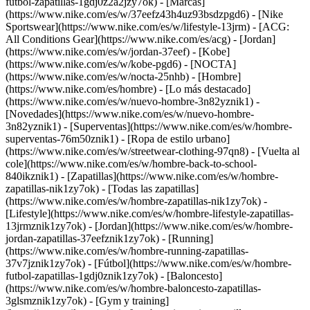
futbol-zapatillas-1gdj0z2a2jzy7ok)
- [Marcas]
(https://www.nike.com/es/w/37eefz43h4uz93bsdzpgd6) - [Nike
Sportswear](https://www.nike.com/es/w/lifestyle-13jrm) - [ACG:
All Conditions Gear](https://www.nike.com/es/acg) - [Jordan]
(https://www.nike.com/es/w/jordan-37eef) - [Kobe]
(https://www.nike.com/es/w/kobe-pgd6) - [NOCTA]
(https://www.nike.com/es/w/nocta-25nhb) - [Hombre]
(https://www.nike.com/es/hombre) - [Lo más destacado]
(https://www.nike.com/es/w/nuevo-hombre-3n82yznik1) -
[Novedades](https://www.nike.com/es/w/nuevo-hombre-
3n82yznik1) - [Superventas](https://www.nike.com/es/w/hombre-
superventas-76m50znik1) - [Ropa de estilo urbano]
(https://www.nike.com/es/w/streetwear-clothing-97qn8) - [Vuelta al
cole](https://www.nike.com/es/w/hombre-back-to-school-
840ikznik1)
- [Zapatillas](https://www.nike.com/es/w/hombre-
zapatillas-nik1zy7ok) - [Todas las zapatillas]
(https://www.nike.com/es/w/hombre-zapatillas-nik1zy7ok) -
[Lifestyle](https://www.nike.com/es/w/hombre-lifestyle-zapatillas-
13jrmznik1zy7ok) - [Jordan](https://www.nike.com/es/w/hombre-
jordan-zapatillas-37eefznik1zy7ok) - [Running]
(https://www.nike.com/es/w/hombre-running-zapatillas-
37v7jznik1zy7ok) - [Fútbol](https://www.nike.com/es/w/hombre-
futbol-zapatillas-1gdj0znik1zy7ok) - [Baloncesto]
(https://www.nike.com/es/w/hombre-baloncesto-zapatillas-
3glsmznik1zy7ok) - [Gym y training]