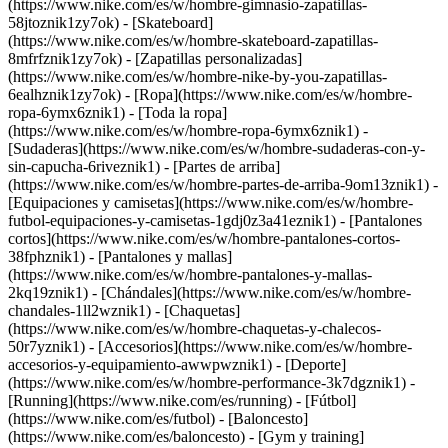
(https://www.nike.com/es/w/hombre-gimnasio-zapatillas-
58jtoznik1zy7ok) - [Skateboard]
(https://www.nike.com/es/w/hombre-skateboard-zapatillas-
8mfrfznik1zy7ok) - [Zapatillas personalizadas]
(https://www.nike.com/es/w/hombre-nike-by-you-zapatillas-
6ealhznik1zy7ok)
- [Ropa](https://www.nike.com/es/w/hombre-
ropa-6ymx6znik1) - [Toda la ropa]
(https://www.nike.com/es/w/hombre-ropa-6ymx6znik1) -
[Sudaderas](https://www.nike.com/es/w/hombre-sudaderas-con-y-
sin-capucha-6riveznik1) - [Partes de arriba]
(https://www.nike.com/es/w/hombre-partes-de-arriba-9om13znik1) -
[Equipaciones y camisetas](https://www.nike.com/es/w/hombre-
futbol-equipaciones-y-camisetas-1gdj0z3a41eznik1) - [Pantalones
cortos](https://www.nike.com/es/w/hombre-pantalones-cortos-
38fphznik1) - [Pantalones y mallas]
(https://www.nike.com/es/w/hombre-pantalones-y-mallas-
2kq19znik1) - [Chándales](https://www.nike.com/es/w/hombre-
chandales-1ll2wznik1) - [Chaquetas]
(https://www.nike.com/es/w/hombre-chaquetas-y-chalecos-
50r7yznik1) - [Accesorios](https://www.nike.com/es/w/hombre-
accesorios-y-equipamiento-awwpwznik1)
- [Deporte]
(https://www.nike.com/es/w/hombre-performance-3k7dgznik1) -
[Running](https://www.nike.com/es/running) - [Fútbol]
(https://www.nike.com/es/futbol) - [Baloncesto]
(https://www.nike.com/es/baloncesto) - [Gym y training]