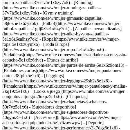
jordan-zapatillas-37eefz5e1x6zy7ok) - [Running]
(https://www.nike.com/es/w/mujer-running-zapatillas-
37v7jz5e1x6zy7ok) - [Gym y training]
(https://www.nike.com/es/w/mujer-gimnasio-zapatillas-
58jtoz5e1x6zy7ok) - [Fútbol](https://www.nike.com/es/w/mujer-
futbol-zapatillas-1gdj0z5e1x6zy7ok) - [Zapatillas personalizadas]
(https://www.nike.com/es/w/mujer-nike-by-you-zapatillas-
5e1x6z6ealhzy7ok)
- [Ropa](https://www.nike.com/es/w/mujer-
ropa-5e1x6z6ymx6) - [Toda la ropa]
(https://www.nike.com/es/w/mujer-ropa-5e1x6z6ymx6) -
[Sudaderas](https://www.nike.com/es/w/mujer-sudaderas-con-y-sin-
capucha-5e1x6z6rive) - [Partes de arriba]
(https://www.nike.com/es/w/mujer-partes-de-arriba-5e1x6z9om13) -
[Pantalones cortos](https://www.nike.com/es/w/mujer-pantalones-
cortos-38fphz5e1x6) - [Leggings]
(https://www.nike.com/es/w/mujer-leggings-29sh2z5e1x6) -
[Pantalones](https://www.nike.com/es/w/mujer-pantalones-y-mallas-
2kq19z5e1x6) - [Looks a juego](https://www.nike.com/es/w/mujer-
conjuntos-a-juego-2lukpz5e1x6) - [Chaquetas]
(https://www.nike.com/es/w/mujer-chaquetas-y-chalecos-
50r7yz5e1x6) - [Sujetadores deportivos]
(https://www.nike.com/es/w/mujer-sujetadores-deportivos-
40qgmz5e1x6) - [Accesorios](https://www.nike.com/es/w/mujer-
accesorios-y-equipamiento-5e1x6zawwpw)
- [Deporte]
(https://www.nike.com/es/w/mujer-performance-3k7dgz5e1x6) -