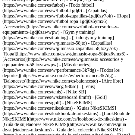
(https://www.nike.com/es/futbol) - [Todo fútbol]
(https://www.nike.com/es/w/futbol-1gdj0) - [Zapatillas]
(https://www.nike.com/es/w/futbol-zapatillas-1gdj0zy7ok) - [Ropa]
(https://www.nike.com/es/w/futbol-ropa-1gdj0z6ymx6) -
[Accesorios](https://www.nike.com/es/w/futbol-accesorios-y-
equipamiento-1gdj0zawwpw)
- [Gym y training]
(https://www.nike.com/es/training) - [Todo gym y training]
(https://www.nike.com/es/w/gimnasio-58jto) - [Zapatillas]
(https://www.nike.com/es/w/gimnasio-zapatillas-58jtozy7ok) -
[Ropa](https://www.nike.com/es/w/gimnasio-ropa-58jtoz6ymx6) -
[Accesorios](https://www.nike.com/es/w/gimnasio-accesorios-y-
equipamiento-58jtozawwpw)
- [Más deportes]
(https://www.nike.com/es/w/performance-3k7dg) - [Todos los
deportes](https://www.nike.com/es/w/performance-3k7dg) -
[Baloncesto](https://www.nike.com/es/baloncesto) - [Aire libre]
(https://www.nike.com/es/w/acg-93bsd) - [Tenis]
(https://www.nike.com/es/tenis) - [Nike SB]
(https://www.nike.com/es/w/skateboard-8mfrf) - [Golf]
(https://www.nike.com/es/golf) - [NikeSKIMS]
(https://www.nike.com/es/nikeskims) - [Guías NikeSKIMS]
(https://www.nike.com/es/lookbook-de-nikeskims) - [LookBook de
NikeSKIMS](https://www.nike.com/es/lookbook-de-nikeskims) -
[Guía de sujetadores NikeSKIMS](https://www.nike.com/es/guia-
de-sujetadores-nikeskims) - [Guía de la colección NikeSKIMS]