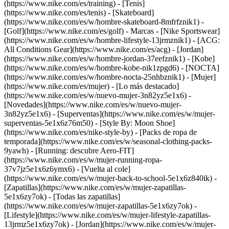
(https://www.nike.com/es/training) - [Tenis]
(https://www.nike.com/es/tenis) - [Skateboard]
(https://www.nike.com/es/w/hombre-skateboard-8mfrfznik1) -
[Golf](https://www.nike.com/es/golf)
- Marcas - [Nike Sportswear]
(https://www.nike.com/es/w/hombre-lifestyle-13jrmznik1) - [ACG:
All Conditions Gear](https://www.nike.com/es/acg) - [Jordan]
(https://www.nike.com/es/w/hombre-jordan-37eefznik1) - [Kobe]
(https://www.nike.com/es/w/hombre-kobe-nik1zpgd6) - [NOCTA]
(https://www.nike.com/es/w/hombre-nocta-25nhbznik1) - [Mujer]
(https://www.nike.com/es/mujer) - [Lo más destacado]
(https://www.nike.com/es/w/nuevo-mujer-3n82yz5e1x6) -
[Novedades](https://www.nike.com/es/w/nuevo-mujer-
3n82yz5e1x6) - [Superventas](https://www.nike.com/es/w/mujer-
superventas-5e1x6z76m50) - [Style By: Moon Shoe]
(https://www.nike.com/es/nike-style-by) - [Packs de ropa de
temporada](https://www.nike.com/es/w/seasonal-clothing-packs-
9yawh) - [Running: descubre Aero-FIT]
(https://www.nike.com/es/w/mujer-running-ropa-
37v7jz5e1x6z6ymx6) - [Vuelta al cole]
(https://www.nike.com/es/w/mujer-back-to-school-5e1x6z840ik)
-
[Zapatillas](https://www.nike.com/es/w/mujer-zapatillas-
5e1x6zy7ok) - [Todas las zapatillas]
(https://www.nike.com/es/w/mujer-zapatillas-5e1x6zy7ok) -
[Lifestyle](https://www.nike.com/es/w/mujer-lifestyle-zapatillas-
13jrmz5e1x6zy7ok) - [Jordan](https://www.nike.com/es/w/mujer-