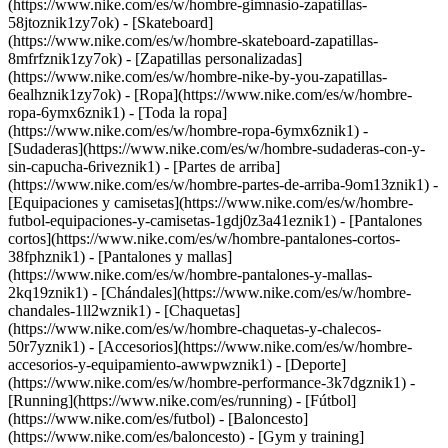
(https://www.nike.com/es/w/hombre-gimnasio-zapatillas-
58jtoznik1zy7ok) - [Skateboard]
(https://www.nike.com/es/w/hombre-skateboard-zapatillas-
8mfrfznik1zy7ok) - [Zapatillas personalizadas]
(https://www.nike.com/es/w/hombre-nike-by-you-zapatillas-
6ealhznik1zy7ok)
- [Ropa](https://www.nike.com/es/w/hombre-
ropa-6ymx6znik1) - [Toda la ropa]
(https://www.nike.com/es/w/hombre-ropa-6ymx6znik1) -
[Sudaderas](https://www.nike.com/es/w/hombre-sudaderas-con-y-
sin-capucha-6riveznik1) - [Partes de arriba]
(https://www.nike.com/es/w/hombre-partes-de-arriba-9om13znik1) -
[Equipaciones y camisetas](https://www.nike.com/es/w/hombre-
futbol-equipaciones-y-camisetas-1gdj0z3a41eznik1) - [Pantalones
cortos](https://www.nike.com/es/w/hombre-pantalones-cortos-
38fphznik1) - [Pantalones y mallas]
(https://www.nike.com/es/w/hombre-pantalones-y-mallas-
2kq19znik1) - [Chándales](https://www.nike.com/es/w/hombre-
chandales-1ll2wznik1) - [Chaquetas]
(https://www.nike.com/es/w/hombre-chaquetas-y-chalecos-
50r7yznik1) - [Accesorios](https://www.nike.com/es/w/hombre-
accesorios-y-equipamiento-awwpwznik1)
- [Deporte]
(https://www.nike.com/es/w/hombre-performance-3k7dgznik1) -
[Running](https://www.nike.com/es/running) - [Fútbol]
(https://www.nike.com/es/futbol) - [Baloncesto]
(https://www.nike.com/es/baloncesto) - [Gym y training]