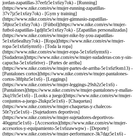
jordan-zapatillas-37eefz5e1x6zy7ok) - [Running]
(https://www.nike.com/es/w/mujer-running-zapatillas-
37v7jz5e1x6zy7ok) - [Gym y training]
(https://www.nike.com/es/w/mujer-gimnasio-zapatillas-
58jtoz5e1x6zy7ok) - [Fútbol](https://www.nike.com/es/w/mujer-
futbol-zapatillas-1gdj0z5e1x6zy7ok) - [Zapatillas personalizadas]
(https://www.nike.com/es/w/mujer-nike-by-you-zapatillas-
5e1x6z6ealhzy7ok)
- [Ropa](https://www.nike.com/es/w/mujer-
ropa-5e1x6z6ymx6) - [Toda la ropa]
(https://www.nike.com/es/w/mujer-ropa-5e1x6z6ymx6) -
[Sudaderas](https://www.nike.com/es/w/mujer-sudaderas-con-y-sin-
capucha-5e1x6z6rive) - [Partes de arriba]
(https://www.nike.com/es/w/mujer-partes-de-arriba-5e1x6z9om13) -
[Pantalones cortos](https://www.nike.com/es/w/mujer-pantalones-
cortos-38fphz5e1x6) - [Leggings]
(https://www.nike.com/es/w/mujer-leggings-29sh2z5e1x6) -
[Pantalones](https://www.nike.com/es/w/mujer-pantalones-y-mallas-
2kq19z5e1x6) - [Looks a juego](https://www.nike.com/es/w/mujer-
conjuntos-a-juego-2lukpz5e1x6) - [Chaquetas]
(https://www.nike.com/es/w/mujer-chaquetas-y-chalecos-
50r7yz5e1x6) - [Sujetadores deportivos]
(https://www.nike.com/es/w/mujer-sujetadores-deportivos-
40qgmz5e1x6) - [Accesorios](https://www.nike.com/es/w/mujer-
accesorios-y-equipamiento-5e1x6zawwpw)
- [Deporte]
(https://www.nike.com/es/w/mujer-performance-3k7dgz5e1x6) -