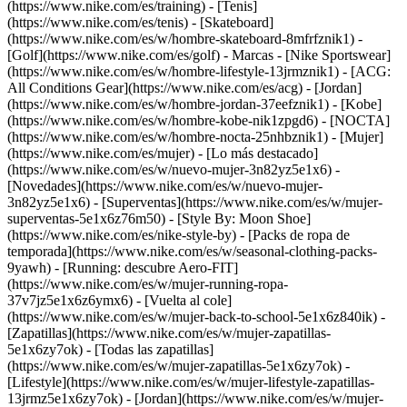
(https://www.nike.com/es/training) - [Tenis]
(https://www.nike.com/es/tenis) - [Skateboard]
(https://www.nike.com/es/w/hombre-skateboard-8mfrfznik1) -
[Golf](https://www.nike.com/es/golf)
- Marcas - [Nike Sportswear]
(https://www.nike.com/es/w/hombre-lifestyle-13jrmznik1) - [ACG:
All Conditions Gear](https://www.nike.com/es/acg) - [Jordan]
(https://www.nike.com/es/w/hombre-jordan-37eefznik1) - [Kobe]
(https://www.nike.com/es/w/hombre-kobe-nik1zpgd6) - [NOCTA]
(https://www.nike.com/es/w/hombre-nocta-25nhbznik1) - [Mujer]
(https://www.nike.com/es/mujer) - [Lo más destacado]
(https://www.nike.com/es/w/nuevo-mujer-3n82yz5e1x6) -
[Novedades](https://www.nike.com/es/w/nuevo-mujer-
3n82yz5e1x6) - [Superventas](https://www.nike.com/es/w/mujer-
superventas-5e1x6z76m50) - [Style By: Moon Shoe]
(https://www.nike.com/es/nike-style-by) - [Packs de ropa de
temporada](https://www.nike.com/es/w/seasonal-clothing-packs-
9yawh) - [Running: descubre Aero-FIT]
(https://www.nike.com/es/w/mujer-running-ropa-
37v7jz5e1x6z6ymx6) - [Vuelta al cole]
(https://www.nike.com/es/w/mujer-back-to-school-5e1x6z840ik)
-
[Zapatillas](https://www.nike.com/es/w/mujer-zapatillas-
5e1x6zy7ok) - [Todas las zapatillas]
(https://www.nike.com/es/w/mujer-zapatillas-5e1x6zy7ok) -
[Lifestyle](https://www.nike.com/es/w/mujer-lifestyle-zapatillas-
13jrmz5e1x6zy7ok) - [Jordan](https://www.nike.com/es/w/mujer-