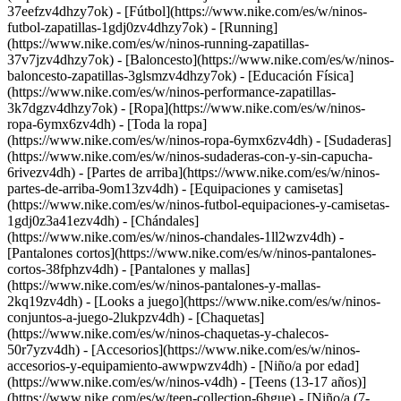
37eefzv4dhzy7ok) - [Fútbol](https://www.nike.com/es/w/ninos-
futbol-zapatillas-1gdj0zv4dhzy7ok) - [Running]
(https://www.nike.com/es/w/ninos-running-zapatillas-
37v7jzv4dhzy7ok) - [Baloncesto](https://www.nike.com/es/w/ninos-
baloncesto-zapatillas-3glsmzv4dhzy7ok) - [Educación Física]
(https://www.nike.com/es/w/ninos-performance-zapatillas-
3k7dgzv4dhzy7ok)
- [Ropa](https://www.nike.com/es/w/ninos-
ropa-6ymx6zv4dh) - [Toda la ropa]
(https://www.nike.com/es/w/ninos-ropa-6ymx6zv4dh) - [Sudaderas]
(https://www.nike.com/es/w/ninos-sudaderas-con-y-sin-capucha-
6rivezv4dh) - [Partes de arriba](https://www.nike.com/es/w/ninos-
partes-de-arriba-9om13zv4dh) - [Equipaciones y camisetas]
(https://www.nike.com/es/w/ninos-futbol-equipaciones-y-camisetas-
1gdj0z3a41ezv4dh) - [Chándales]
(https://www.nike.com/es/w/ninos-chandales-1ll2wzv4dh) -
[Pantalones cortos](https://www.nike.com/es/w/ninos-pantalones-
cortos-38fphzv4dh) - [Pantalones y mallas]
(https://www.nike.com/es/w/ninos-pantalones-y-mallas-
2kq19zv4dh) - [Looks a juego](https://www.nike.com/es/w/ninos-
conjuntos-a-juego-2lukpzv4dh) - [Chaquetas]
(https://www.nike.com/es/w/ninos-chaquetas-y-chalecos-
50r7yzv4dh) - [Accesorios](https://www.nike.com/es/w/ninos-
accesorios-y-equipamiento-awwpwzv4dh)
- [Niño/a por edad]
(https://www.nike.com/es/w/ninos-v4dh) - [Teens (13-17 años)]
(https://www.nike.com/es/w/teen-collection-6hgue) - [Niño/a (7-