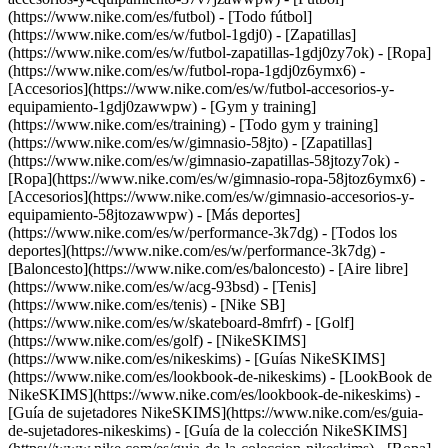
(https://www.nike.com/es/futbol) - [Todo fútbol]
(https://www.nike.com/es/w/futbol-1gdj0) - [Zapatillas]
(https://www.nike.com/es/w/futbol-zapatillas-1gdj0zy7ok) - [Ropa]
(https://www.nike.com/es/w/futbol-ropa-1gdj0z6ymx6) -
[Accesorios](https://www.nike.com/es/w/futbol-accesorios-y-
equipamiento-1gdj0zawwpw)
- [Gym y training]
(https://www.nike.com/es/training) - [Todo gym y training]
(https://www.nike.com/es/w/gimnasio-58jto) - [Zapatillas]
(https://www.nike.com/es/w/gimnasio-zapatillas-58jtozy7ok) -
[Ropa](https://www.nike.com/es/w/gimnasio-ropa-58jtoz6ymx6) -
[Accesorios](https://www.nike.com/es/w/gimnasio-accesorios-y-
equipamiento-58jtozawwpw)
- [Más deportes]
(https://www.nike.com/es/w/performance-3k7dg) - [Todos los
deportes](https://www.nike.com/es/w/performance-3k7dg) -
[Baloncesto](https://www.nike.com/es/baloncesto) - [Aire libre]
(https://www.nike.com/es/w/acg-93bsd) - [Tenis]
(https://www.nike.com/es/tenis) - [Nike SB]
(https://www.nike.com/es/w/skateboard-8mfrf) - [Golf]
(https://www.nike.com/es/golf) - [NikeSKIMS]
(https://www.nike.com/es/nikeskims) - [Guías NikeSKIMS]
(https://www.nike.com/es/lookbook-de-nikeskims) - [LookBook de
NikeSKIMS](https://www.nike.com/es/lookbook-de-nikeskims) -
[Guía de sujetadores NikeSKIMS](https://www.nike.com/es/guia-
de-sujetadores-nikeskims) - [Guía de la colección NikeSKIMS]