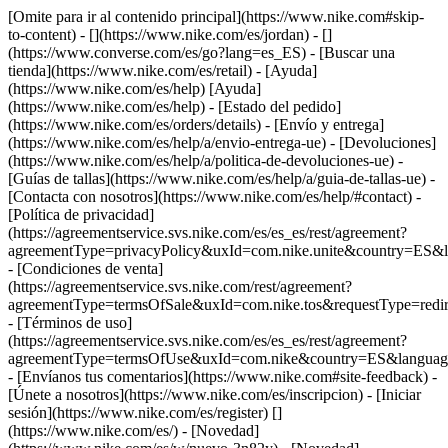
[Omite para ir al contenido principal](https://www.nike.com#skip-
to-content) - [](https://www.nike.com/es/jordan) - []
(https://www.converse.com/es/go?lang=es_ES)
- [Buscar una
tienda](https://www.nike.com/es/retail) - [Ayuda]
(https://www.nike.com/es/help) [Ayuda]
(https://www.nike.com/es/help) - [Estado del pedido]
(https://www.nike.com/es/orders/details) - [Envío y entrega]
(https://www.nike.com/es/help/a/envio-entrega-ue) - [Devoluciones]
(https://www.nike.com/es/help/a/politica-de-devoluciones-ue) -
[Guías de tallas](https://www.nike.com/es/help/a/guia-de-tallas-ue) -
[Contacta con nosotros](https://www.nike.com/es/help/#contact) -
[Política de privacidad]
(https://agreementservice.svs.nike.com/es/es_es/rest/agreement?
agreementType=privacyPolicy&uxId=com.nike.unite&country=ES&l
- [Condiciones de venta]
(https://agreementservice.svs.nike.com/rest/agreement?
agreementType=termsOfSale&uxId=com.nike.tos&requestType=redir
- [Términos de uso]
(https://agreementservice.svs.nike.com/es/es_es/rest/agreement?
agreementType=termsOfUse&uxId=com.nike&country=ES&language
- [Envíanos tus comentarios](https://www.nike.com#site-feedback) -
[Únete a nosotros](https://www.nike.com/es/inscripcion) - [Iniciar
sesión](https://www.nike.com/es/register)
[]
(https://www.nike.com/es/) - [Novedad]