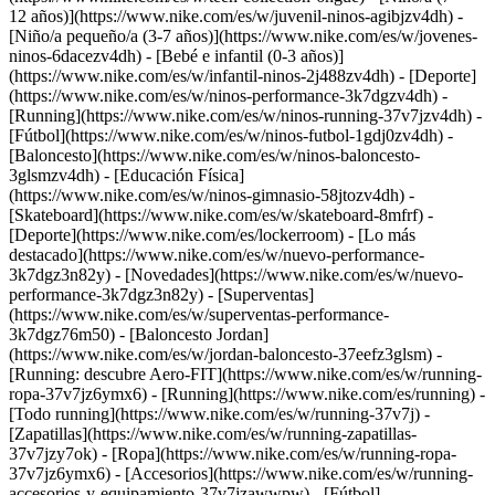
12 años)](https://www.nike.com/es/w/juvenil-ninos-agibjzv4dh) -
[Niño/a pequeño/a (3-7 años)](https://www.nike.com/es/w/jovenes-
ninos-6dacezv4dh) - [Bebé e infantil (0-3 años)]
(https://www.nike.com/es/w/infantil-ninos-2j488zv4dh)
- [Deporte]
(https://www.nike.com/es/w/ninos-performance-3k7dgzv4dh) -
[Running](https://www.nike.com/es/w/ninos-running-37v7jzv4dh) -
[Fútbol](https://www.nike.com/es/w/ninos-futbol-1gdj0zv4dh) -
[Baloncesto](https://www.nike.com/es/w/ninos-baloncesto-
3glsmzv4dh) - [Educación Física]
(https://www.nike.com/es/w/ninos-gimnasio-58jtozv4dh) -
[Skateboard](https://www.nike.com/es/w/skateboard-8mfrf) -
[Deporte](https://www.nike.com/es/lockerroom) - [Lo más
destacado](https://www.nike.com/es/w/nuevo-performance-
3k7dgz3n82y) - [Novedades](https://www.nike.com/es/w/nuevo-
performance-3k7dgz3n82y) - [Superventas]
(https://www.nike.com/es/w/superventas-performance-
3k7dgz76m50) - [Baloncesto Jordan]
(https://www.nike.com/es/w/jordan-baloncesto-37eefz3glsm) -
[Running: descubre Aero-FIT](https://www.nike.com/es/w/running-
ropa-37v7jz6ymx6)
- [Running](https://www.nike.com/es/running) -
[Todo running](https://www.nike.com/es/w/running-37v7j) -
[Zapatillas](https://www.nike.com/es/w/running-zapatillas-
37v7jzy7ok) - [Ropa](https://www.nike.com/es/w/running-ropa-
37v7jz6ymx6) - [Accesorios](https://www.nike.com/es/w/running-
accesorios-y-equipamiento-37v7jzawwpw)
- [Fútbol]