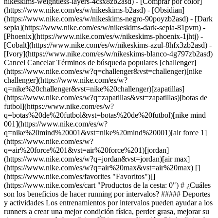
nikeskims-weightless-layers-4csx8zb2asd)
- [Comprar por color](https://www.nike.com/es/w/nikeskims-b2asd) - [Obsidian](https://www.nike.com/es/w/nikeskims-negro-90poyzb2asd) - [Dark sepia](https://www.nike.com/es/w/nikeskims-dark-sepia-81pvm) - [Phoenix](https://www.nike.com/es/w/nikeskims-phoenix-1jhtj) - [Cobalt](https://www.nike.com/es/w/nikeskims-azul-8hfx3zb2asd) - [Ivory](https://www.nike.com/es/w/nikeskims-blanco-4g797zb2asd) Cancel Cancelar Términos de búsqueda populares [challenger](https://www.nike.com/es/w?q=challenger&vst=challenger)[nike challenger](https://www.nike.com/es/w?q=nike%20challenger&vst=nike%20challenger)[zapatillas](https://www.nike.com/es/w?q=zapatillas&vst=zapatillas)[botas de futbol](https://www.nike.com/es/w?q=botas%20de%20futbol&vst=botas%20de%20futbol)[nike mind 001](https://www.nike.com/es/w?q=nike%20mind%20001&vst=nike%20mind%20001)[air force 1](https://www.nike.com/es/w?q=air%20force%201&vst=air%20force%201)[jordan](https://www.nike.com/es/w?q=jordan&vst=jordan)[air max](https://www.nike.com/es/w?q=air%20max&vst=air%20max) [](https://www.nike.com/es/favorites "Favoritos")[](https://www.nike.com/es/cart "Productos de la cesta: 0") # ¿Cuáles son los beneficios de hacer running por intervalos? ##### Deportes y actividades Los entrenamientos por intervalos pueden ayudar a los runners a crear una mejor condición física, perder grasa, mejorar su ritmo y tienen más beneficios. Última actualización: 21 de diciembre de 2024 7 min de lectura ![¿Cuáles son los beneficios de hacer running por intervalos?](https://static.nike.com/a/images/f_auto/dpr_1.0,cs_srgb/h_2432,c_limit/6796b7d0-4810-4050-828d-59342f524ac9/%C2%BFcu%C3%A1les-son-los-beneficios-de-hacer-running-por-intervalos.jpg) Hay un momento y un lugar para las [sesiones lentas y prolongadas](https://www.nike.com/es/a/como-correr-mas-distancia-sin-cansarse). Otros días, toca darlo todo con una sesión de running por intervalos. En función de los entrenamientos de running por intervalos que escojas, puedes centrarte, entre otras cosas, en el fitness, las calorías que quemas o el ritmo. Sea lo que sea, puedes conseguirlo con los intervalos. A continuación, te contamos qué es el running por intervalos y cómo puede beneficiarte a ti y a tu entrenamiento. ## Comprar pantalones cortos de running Nike [Ver todo](https://www.nike.com/es/w/running-pantalones-cortos-37v7jz38fph) - [Nike Stride Aero-FIT \ Pantalón corto de running de 13 cm con malla interior - Hombre \ __74,99 €__](https://www.nike.com/es/t/stride-aero-fit-pantalon-corto-de-running-de-13-cm-con-malla-interior-hombre-22AtK2EA/IM5132-010) - [Nike Miler \ Pantalón corto de running Dri-FIT de 13 cm con malla interior - Hombre \ __39,99 €__](https://www.nike.com/es/t/miler-pantalon-corto-de-running-dri-fit-de-127-cm-con-malla-interior-hombre-P2UpNPGN/IF2060-084) - [Nike Stride \ Pantalón corto de running Dri-FIT - Hombre \ __64,99 €__](https://www.nike.com/es/t/stride-pantalon-corto-de-running-dri-fit-hombre-pkgRJyGh/IX1207-373) - [Nike Pro Sculpt "Keely Hodgkinson" \ Mallas cortas de 13 cm y talle alto Dri-FIT - Mujer \ __47,99 €__](https://www.nike.com/es/t/pro-sculpt-keely-hodgkinson-mallas-cortas-de-13-cm-de-talle-alto-dri-fit-mujer-88ai7pZ3/IM9961-011) - [Nike AeroSwift "Keely Hodgkinson" \ Pantalón corto de running ceñido Dri-FIT ADV - Mujer \ __74,99 €__](https://www.nike.com/es/t/aeroswift-keely-hodgkinson-pantalon-corto-de-running-cenido-dri-fit-adv-mujer-fA3zk7Oo/IU1063-437) - [Nike Stride \ Pantalón corto de running Dri-FIT de 18 cm con malla interior - Hombre \ __54,99 €__](https://www.nike.com/es/t/stride-pantalon-corto-de-running-dri-fit-de-18-cm-con-malla-interior-hombre-wrHPz7ho/IF2046-608) - [Nike AeroSwift \ Pantalón corto de running de talle medio de 10 cm con malla interior Dri-FIT ADV - Hombre \ __79,99 €__](https://www.nike.com/es/t/aeroswift-pantalon-corto-de-running-de-talle-medio-de-10-cm-con-malla-interior-dri-fit-adv-hombre-Czd4GeG5/IF1425-101) - [Nike Miler \ Pantalón corto de running 2 en 1 Dri-FIT de 18 cm - Hombre \ __47,99 €__](https://www.nike.com/es/t/miler-pantalon-corto-de-running-2-en-1-dri-fit-de-18-cm-hombre-YfA6pO8m/IF2054-010) - [Nike Stride \ Pantalón corto de running híbrido Dri-FIT de 13 cm - Hombre \ __64,99 €__](https://www.nike.com/es/t/stride-pantalon-corto-de-running-hibrido-dri-fit-de-13-cm-hombre-4thbaZBw/IF2048-410) - [Nike Stride \ Pantalón corto de running Dri-FIT de 13 cm con malla interior - Hombre \ __54,99 €__](https://www.nike.com/es/t/stride-pantalon-corto-de-running-dri-fit-de-13-cm-con-malla-interior-hombre-lawnJLL7/IF2038-084) ## ¿Qué es el running por intervalos? En resumen, el entrenamiento a intervalos significa correr a un determinado ritmo durante un periodo de tiempo y luego descansar durante otro. En cuanto a este tipo de entrenamiento, Todd Buckingham, doctor en fisiología del ejercicio y jefe del mismo departamento en la clínica Mary Free Bed Sports Rehabilitation en West Michigan (EE. UU.), afirma que se suele pensar de manera equivocada que los entrenamientos de running por intervalos consisten en intervalos de alta intensidad, pero se pueden hacer a una velocidad alta, baja o moderada. ## 4 tipos de sesiones de running por intervalos 1. # 1.Entrenamientos de intervalos de alta intensidad (HIIT) ![¿Cuáles son los beneficios de hacer running por intervalos?](https://static.nike.com/a/images/f_auto/dpr_1.0,cs_srgb/w_1212,c_limit/f2f9f50e-532b-4c59-a33a-0c92b6ca7995/%C2%BFcu%C3%A1les-son-los-beneficios-de-hacer-running-por-intervalos.jpg) El [entrenamiento de intervalos de alta intensidad](https://www.nike.com/es/a/ventajas-entrenamientos-hiit) (HIIT) es un método de entrenamiento popular. Ofrece ventajas demostradas científicamente para perder grasa y [mejorar la salud cardiovascular](https://www.nike.com/es/a/ejercicios-resistencia-cardiovascular), por ejemplo. En el HIIT se alternan periodos cortos de running anaeróbico de intensidad alta (entre el 80 y el 95 % de tu frecuencia cardiaca máxima) con periodos cortos a ritmo ligero o de paseo. Puedes practicarlo en la calle o en la pista, o diseñar una sesión de HIIT para correr en cinta. 2. # 2.Fartlek ![¿Cuáles son los beneficios de hacer running por intervalos?](https://static.nike.com/a/images/f_auto/dpr_1.0,cs_srgb/w_1212,c_limit/461a409c-d60e-4617-99a4-ba730ededadf/%C2%BFcu%C3%A1les-son-los-beneficios-de-hacer-running-por-intervalos.jpg) "El [fartlek](https://www.nike.com/es/a/tipos-de-fartlek), que significa 'juego de velocidad' en sueco, alterna entre correr a diferentes velocidades durante una determinada duración o distancia", explica Briana Williams, una entrenadora de running certificada por USA Track and Field (USATF) que vive en Nueva York (EE. UU.). Puedes escoger cuánto aumentar la velocidad y en qué momento. Sin embargo, en realidad nunca te detienes para recuperarte. Esta técnica de entrenamiento te obliga a adaptar el ritmo de forma que puedas seguir corriendo hasta el final. Williams nos cuenta que esta técnica puede mejorar la resistencia de velocidad de cualquier runner de media y larga distancia. La resistencia de velocidad es la capacidad de mantener la velocidad casi al máximo durante un largo periodo de tiempo. 3. # 3.Intervalos de ritmo controlado ![¿Cuáles son los beneficios de hacer running por intervalos?](https://static.nike.com/a/images/f_auto/dpr_1.0,cs_srgb/w_1212,c_limit/ad4a8d54-077f-4e17-b876-4b74c9024e83/%C2%BFcu%C3%A1les-son-los-beneficios-de-hacer-running-por-intervalos.jpg) En esta técnica de entrenamiento se hacen intervalos de running a un ritmo que alcanza o supera el[](https://www.oxfordreference.com/view/10.1093/oi/authority.20110803100046963) [umbral de lactato](https://www.oxfordreference.com/view/10.1093/oi/authority.20110803100046963) (LT, por sus siglas en inglés). Cuando sobrepasas tu LT, se forma lactato, un subproducto del metabolismo, en el torrente sanguíneo a más velocidad de la que el cuerpo puede absorber. Cuando esto ocurre, los músculos trabajan demasiado para funcionar. Al incluir intervalos de ritmo controlado en un entrenamiento, puedes ayudar a tu cuerpo a eliminar el lactato de la sangre a un ritmo más rápido. Lo mejor es entrenar con tu coach de running para encontrar tu LT y conseguir el entrenamiento de intervalos de ritmo controlado perfecto para ti. ## Comprar zapatillas de running Nike Pegasus [Ver todo](https://www.nike.com/es/w/pegasus-running-zapatillas-37v7jz8nexhzy7ok) - [Nike Pegasus 42 \ Zapatillas de running para asfalto - Mujer \ __139,99 €__](https://www.nike.com/es/t/pegasus-42-zapatillas-de-running-en-asfalto-mujer-VNFFbZDe/IB1881-602) - [Nike ACG Pegasus Trail \ Zapatillas de trail running - Hombre \ __149,99 €__](https://www.nike.com/es/t/acg-pegasus-trail-zapatillas-de-trail-running-hombre-edJ7MX66/HV8116-310) - [Nike ACG Pegasus Trail \ Zapatillas de trail running - Mujer \ __149,99 €__](https://www.nike.com/es/t/acg-pegasus-trail-zapatillas-de-trail-running-mujer-J8DF5QzX/HV8121-003) - [Nike Pegasus 42 By You \ Zapatillas de running en asfalto personalizables - Hombre \ __169,99 €__](https://www.nike.com/es/u/custom-nike-air-zoom-pegasus-42-by-you-10002295/8953048139) - [Nike Pegasus 42 By You \ Zapatillas de running para asfalto personalizables - Mujer \ __169,99 €__](https://www.nike.com/es/u/custom-nike-air-zoom-pegasus-42-by-you-10002296/7175137164) - [Nike Pegasus 42 \ Zapatillas de running para asfalto - Niño/a \ __99,99 €__](https://www.nike.com/es/t/pegasus-42-zapatillas-de-running-para-asfalto-nino-a-TEw9PJ7S/IH2306-700) - [Nike Pegasus 42 \ Zapatillas de running para asfalto - Hombre \ __149,99 €__](https://www.nike.com/es/t/pegasus-42-zapatillas-de-running-en-asfalto-hombre-M9ckDyR3/IW2349-001) - [Nike Pegasus Prem