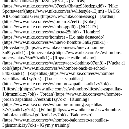
futbol-zapatillas-1gdj0z2a2jzy7ok)
- [Marcas]
(https://www.nike.com/es/w/37eefz43h4uz93bsdzpgd6) - [Nike
Sportswear](https://www.nike.com/es/w/lifestyle-13jrm) - [ACG:
All Conditions Gear](https://www.nike.com/es/acg) - [Jordan]
(https://www.nike.com/es/w/jordan-37eef) - [Kobe]
(https://www.nike.com/es/w/kobe-pgd6) - [NOCTA]
(https://www.nike.com/es/w/nocta-25nhb) - [Hombre]
(https://www.nike.com/es/hombre) - [Lo más destacado]
(https://www.nike.com/es/w/nuevo-hombre-3n82yznik1) -
[Novedades](https://www.nike.com/es/w/nuevo-hombre-
3n82yznik1) - [Superventas](https://www.nike.com/es/w/hombre-
superventas-76m50znik1) - [Ropa de estilo urbano]
(https://www.nike.com/es/w/streetwear-clothing-97qn8) - [Vuelta al
cole](https://www.nike.com/es/w/hombre-back-to-school-
840ikznik1)
- [Zapatillas](https://www.nike.com/es/w/hombre-
zapatillas-nik1zy7ok) - [Todas las zapatillas]
(https://www.nike.com/es/w/hombre-zapatillas-nik1zy7ok) -
[Lifestyle](https://www.nike.com/es/w/hombre-lifestyle-zapatillas-
13jrmznik1zy7ok) - [Jordan](https://www.nike.com/es/w/hombre-
jordan-zapatillas-37eefznik1zy7ok) - [Running]
(https://www.nike.com/es/w/hombre-running-zapatillas-
37v7jznik1zy7ok) - [Fútbol](https://www.nike.com/es/w/hombre-
futbol-zapatillas-1gdj0znik1zy7ok) - [Baloncesto]
(https://www.nike.com/es/w/hombre-baloncesto-zapatillas-
3glsmznik1zy7ok) - [Gym y training]