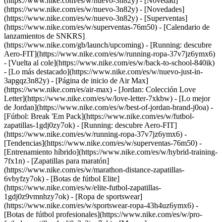
(https://www.nike.com/es/w/nuevo-3n82y) - [Novedad]
(https://www.nike.com/es/w/nuevo-3n82y) - [Novedades]
(https://www.nike.com/es/w/nuevo-3n82y) - [Superventas]
(https://www.nike.com/es/w/superventas-76m50) - [Calendario de
lanzamientos de SNKRS]
(https://www.nike.com/gb/launch/upcoming) - [Running: descubre
Aero-FIT](https://www.nike.com/es/w/running-ropa-37v7jz6ymx6)
- [Vuelta al cole](https://www.nike.com/es/w/back-to-school-840ik)
- [Lo más destacado](https://www.nike.com/es/w/nuevo-just-in-
3apgqz3n82y) - [Página de inicio de Air Max]
(https://www.nike.com/es/air-max) - [Jordan: Colección Love
Letter](https://www.nike.com/es/w/love-letter-7xkbw) - [Lo mejor
de Jordan](https://www.nike.com/es/w/best-of-jordan-brand-j0oa) -
[Fútbol: Break 'Em Pack](https://www.nike.com/es/w/futbol-
zapatillas-1gdj0zy7ok) - [Running: descubre Aero-FIT]
(https://www.nike.com/es/w/running-ropa-37v7jz6ymx6)
-
[Tendencias](https://www.nike.com/es/w/superventas-76m50) -
[Entrenamiento híbrido](https://www.nike.com/es/w/hybrid-training-
7fx1n) - [Zapatillas para maratón]
(https://www.nike.com/es/w/marathon-distance-zapatillas-
6vbyfzy7ok) - [Botas de fútbol Elite]
(https://www.nike.com/es/w/elite-futbol-zapatillas-
1gdj0z9vmnhzy7ok) - [Ropa de sportswear]
(https://www.nike.com/es/w/sportswear-ropa-43h4uz6ymx6) -
[Botas de fútbol profesionales](https://www.nike.com/es/w/pro-