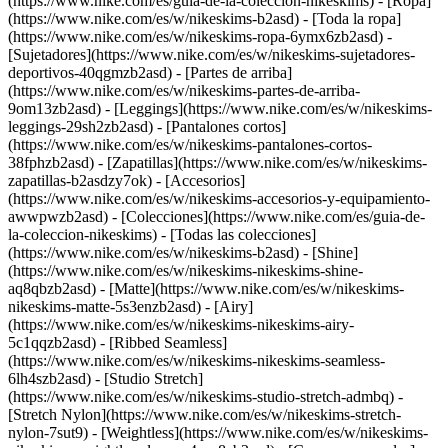
(https://www.nike.com/es/guia-de-la-coleccion-nikeskims)
- [Ropa]
(https://www.nike.com/es/w/nikeskims-b2asd) - [Toda la ropa]
(https://www.nike.com/es/w/nikeskims-ropa-6ymx6zb2asd) -
[Sujetadores](https://www.nike.com/es/w/nikeskims-sujetadores-
deportivos-40qgmzb2asd) - [Partes de arriba]
(https://www.nike.com/es/w/nikeskims-partes-de-arriba-
9om13zb2asd) - [Leggings](https://www.nike.com/es/w/nikeskims-
leggings-29sh2zb2asd) - [Pantalones cortos]
(https://www.nike.com/es/w/nikeskims-pantalones-cortos-
38fphzb2asd) - [Zapatillas](https://www.nike.com/es/w/nikeskims-
zapatillas-b2asdzy7ok) - [Accesorios]
(https://www.nike.com/es/w/nikeskims-accesorios-y-equipamiento-
awwpwzb2asd)
- [Colecciones](https://www.nike.com/es/guia-de-
la-coleccion-nikeskims) - [Todas las colecciones]
(https://www.nike.com/es/w/nikeskims-b2asd) - [Shine]
(https://www.nike.com/es/w/nikeskims-nikeskims-shine-
aq8qbzb2asd) - [Matte](https://www.nike.com/es/w/nikeskims-
nikeskims-matte-5s3enzb2asd) - [Airy]
(https://www.nike.com/es/w/nikeskims-nikeskims-airy-
5c1qqzb2asd) - [Ribbed Seamless]
(https://www.nike.com/es/w/nikeskims-nikeskims-seamless-
6lh4szb2asd) - [Studio Stretch]
(https://www.nike.com/es/w/nikeskims-studio-stretch-admbq) -
[Stretch Nylon](https://www.nike.com/es/w/nikeskims-stretch-
nylon-7sut9) - [Weightless](https://www.nike.com/es/w/nikeskims-