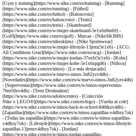
[Gym y training](https://www.nike.com/es/training) - [Running]
(https://www.nike.com/es/running) - [Fútbol]
(https://www.nike.com/es/futbol) - [Baloncesto]
(https://www.nike.com/es/baloncesto) - [Tenis]
(https://www.nike.com/es/tenis) - [Skateboard]
(https://www.nike.com/es/w/mujer-skateboard-5e1x6z8mfrf) -
[Golf](https://www.nike.com/es/golf)
- Marcas - [NikeSKIMS]
(https://www.nike.com/es/nikeskims) - [Nike Sportswear]
(https://www.nike.com/es/w/mujer-lifestyle-13jrmz5e1x6) - [ACG:
All Conditions Gear](https://www.nike.com/es/acg) - [Jordan]
(https://www.nike.com/es/w/mujer-jordan-37eefz5e1x6) - [Kobe]
(https://www.nike.com/es/w/mujer-kobe-5e1x6zpgd6) - [Niño/a]
(https://www.nike.com/es/ninos) - [Lo más destacado]
(https://www.nike.com/es/w/nuevo-ninos-3n82yzv4dh) -
[Novedades](https://www.nike.com/es/w/nuevo-ninos-3n82yzv4dh)
- [Superventas](https://www.nike.com/es/w/ninos-superventas-
76m50zv4dh) - [Teen Destination]
(https://www.nike.com/es/adolescentes) - [Colección
Nike x LEGO®](https://www.nike.com/es/lego) - [Vuelta al cole]
(https://www.nike.com/es/w/ninos-back-to-school-840ikzv4dh)
-
[Zapatillas](https://www.nike.com/es/w/ninos-zapatillas-v4dhzy7ok)
- [Todas las zapatillas](https://www.nike.com/es/w/ninos-zapatillas-
v4dhzy7ok) - [Lifestyle](https://www.nike.com/es/w/ninos-lifestyle-
zapatillas-13jrmzv4dhzy7ok) - [Jordan]
(https://www.nike.com/es/w/ninos-jordan-zapatillas-