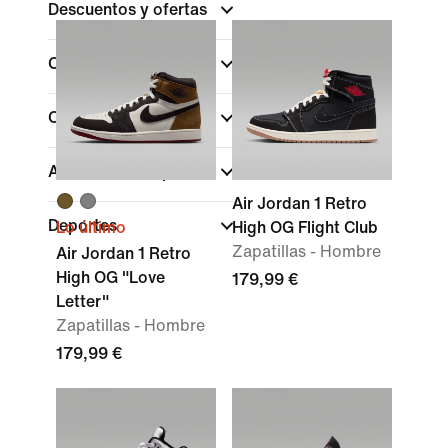
Descuentos y ofertas
Color
Colecciones
Altura de las zapatillas
Air Jordan 1 Retro
Deportes
Lo último
High OG Flight Club
Zapatillas - Hombre
Air Jordan 1 Retro
High OG "Love
179,99 €
Letter"
Zapatillas - Hombre
179,99 €