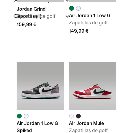
Altura de las zapatillas
Jordan Grind
Air Jordan 1 Low G
Deportes
Zapatillas de golf
(1)
Zapatillas de golf
159,99 €
149,99 €
Air Jordan 1 Low G
Air Jordan Mule
Spiked
Zapatillas de golf