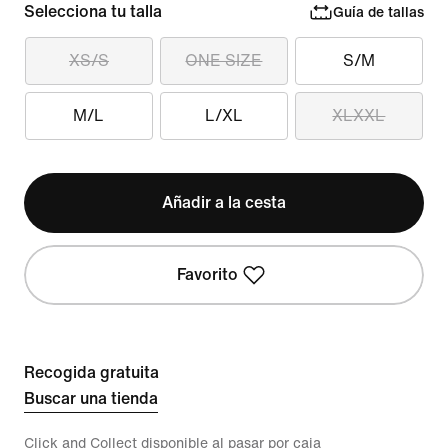
Selecciona tu talla
Guía de tallas
XS/S
ONE SIZE
S/M
M/L
L/XL
XLXXL
Añadir a la cesta
Favorito
Recogida gratuita
Buscar una tienda
Click and Collect disponible al pasar por caja