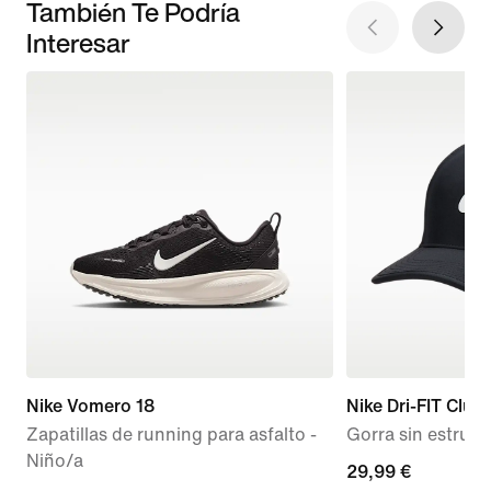
También Te Podría
Interesar
Nike Vomero 18
Nike Dri-FIT Club
Zapatillas de running para asfalto -
Gorra sin estruct
Niño/a
29,99 €
29,99 €