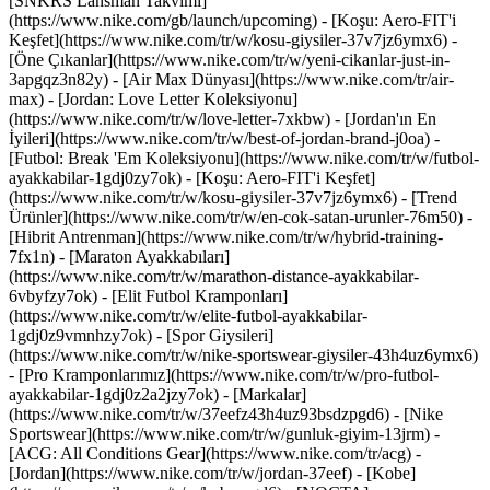
[SNKRS Lansman Takvimi]
(https://www.nike.com/gb/launch/upcoming) - [Koşu: Aero-FIT'i
Keşfet](https://www.nike.com/tr/w/kosu-giysiler-37v7jz6ymx6)
-
[Öne Çıkanlar](https://www.nike.com/tr/w/yeni-cikanlar-just-in-
3apgqz3n82y) - [Air Max Dünyası](https://www.nike.com/tr/air-
max) - [Jordan: Love Letter Koleksiyonu]
(https://www.nike.com/tr/w/love-letter-7xkbw) - [Jordan'ın En
İyileri](https://www.nike.com/tr/w/best-of-jordan-brand-j0oa) -
[Futbol: Break 'Em Koleksiyonu](https://www.nike.com/tr/w/futbol-
ayakkabilar-1gdj0zy7ok) - [Koşu: Aero-FIT'i Keşfet]
(https://www.nike.com/tr/w/kosu-giysiler-37v7jz6ymx6)
- [Trend
Ürünler](https://www.nike.com/tr/w/en-cok-satan-urunler-76m50) -
[Hibrit Antrenman](https://www.nike.com/tr/w/hybrid-training-
7fx1n) - [Maraton Ayakkabıları]
(https://www.nike.com/tr/w/marathon-distance-ayakkabilar-
6vbyfzy7ok) - [Elit Futbol Kramponları]
(https://www.nike.com/tr/w/elite-futbol-ayakkabilar-
1gdj0z9vmnhzy7ok) - [Spor Giysileri]
(https://www.nike.com/tr/w/nike-sportswear-giysiler-43h4uz6ymx6)
- [Pro Kramponlarımız](https://www.nike.com/tr/w/pro-futbol-
ayakkabilar-1gdj0z2a2jzy7ok)
- [Markalar]
(https://www.nike.com/tr/w/37eefz43h4uz93bsdzpgd6) - [Nike
Sportswear](https://www.nike.com/tr/w/gunluk-giyim-13jrm) -
[ACG: All Conditions Gear](https://www.nike.com/tr/acg) -
[Jordan](https://www.nike.com/tr/w/jordan-37eef) - [Kobe]