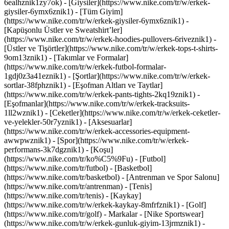
6ealhznik1zy7ok)
- [Giysiler](https://www.nike.com/tr/w/erkek-
giysiler-6ymx6znik1) - [Tüm Giyim]
(https://www.nike.com/tr/w/erkek-giysiler-6ymx6znik1) -
[Kapüşonlu Üstler ve Sweatshirt’ler]
(https://www.nike.com/tr/w/erkek-hoodies-pullovers-6riveznik1) -
[Üstler ve Tişörtler](https://www.nike.com/tr/w/erkek-tops-t-shirts-
9om13znik1) - [Takımlar ve Formalar]
(https://www.nike.com/tr/w/erkek-futbol-formalar-
1gdj0z3a41eznik1) - [Şortlar](https://www.nike.com/tr/w/erkek-
sortlar-38fphznik1) - [Eşofman Altları ve Taytlar]
(https://www.nike.com/tr/w/erkek-pants-tights-2kq19znik1) -
[Eşofmanlar](https://www.nike.com/tr/w/erkek-tracksuits-
1ll2wznik1) - [Ceketler](https://www.nike.com/tr/w/erkek-ceketler-
ve-yelekler-50r7yznik1) - [Aksesuarlar]
(https://www.nike.com/tr/w/erkek-accessories-equipment-
awwpwznik1)
- [Spor](https://www.nike.com/tr/w/erkek-
performans-3k7dgznik1) - [Koşu]
(https://www.nike.com/tr/ko%C5%9Fu) - [Futbol]
(https://www.nike.com/tr/futbol) - [Basketbol]
(https://www.nike.com/tr/basketbol) - [Antrenman ve Spor Salonu]
(https://www.nike.com/tr/antrenman) - [Tenis]
(https://www.nike.com/tr/tenis) - [Kaykay]
(https://www.nike.com/tr/w/erkek-kaykay-8mfrfznik1) - [Golf]
(https://www.nike.com/tr/golf)
- Markalar - [Nike Sportswear]
(https://www.nike.com/tr/w/erkek-gunluk-giyim-13jrmznik1) -