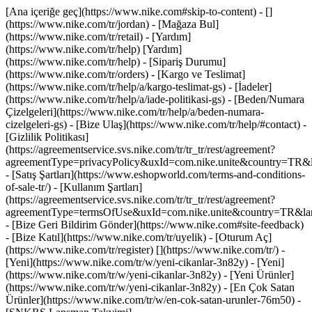
[Ana içeriğe geç](https://www.nike.com#skip-to-content) - []
(https://www.nike.com/tr/jordan)
- [Mağaza Bul]
(https://www.nike.com/tr/retail) - [Yardım]
(https://www.nike.com/tr/help) [Yardım]
(https://www.nike.com/tr/help) - [Sipariş Durumu]
(https://www.nike.com/tr/orders) - [Kargo ve Teslimat]
(https://www.nike.com/tr/help/a/kargo-teslimat-gs) - [İadeler]
(https://www.nike.com/tr/help/a/iade-politikasi-gs) - [Beden/Numara
Çizelgeleri](https://www.nike.com/tr/help/a/beden-numara-
cizelgeleri-gs) - [Bize Ulaş](https://www.nike.com/tr/help/#contact) -
[Gizlilik Politikası]
(https://agreementservice.svs.nike.com/tr/tr_tr/rest/agreement?
agreementType=privacyPolicy&uxId=com.nike.unite&country=TR&la
- [Satış Şartları](https://www.eshopworld.com/terms-and-conditions-
of-sale-tr/) - [Kullanım Şartları]
(https://agreementservice.svs.nike.com/tr/tr_tr/rest/agreement?
agreementType=termsOfUse&uxId=com.nike.unite&country=TR&lang
- [Bize Geri Bildirim Gönder](https://www.nike.com#site-feedback)
- [Bize Katıl](https://www.nike.com/tr/uyelik) - [Oturum Aç]
(https://www.nike.com/tr/register)
[](https://www.nike.com/tr/) -
[Yeni](https://www.nike.com/tr/w/yeni-cikanlar-3n82y) - [Yeni]
(https://www.nike.com/tr/w/yeni-cikanlar-3n82y) - [Yeni Ürünler]
(https://www.nike.com/tr/w/yeni-cikanlar-3n82y) - [En Çok Satan
Ürünler](https://www.nike.com/tr/w/en-cok-satan-urunler-76m50) -