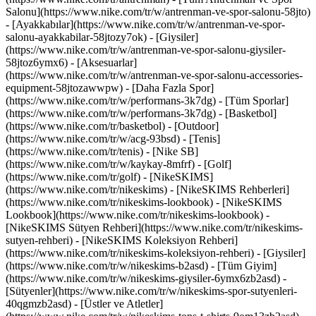
Salonu](https://www.nike.com/tr/w/antrenman-ve-spor-salonu-58jto)
- [Ayakkabılar](https://www.nike.com/tr/w/antrenman-ve-spor-
salonu-ayakkabilar-58jtozy7ok) - [Giysiler]
(https://www.nike.com/tr/w/antrenman-ve-spor-salonu-giysiler-
58jtoz6ymx6) - [Aksesuarlar]
(https://www.nike.com/tr/w/antrenman-ve-spor-salonu-accessories-
equipment-58jtozawwpw)
- [Daha Fazla Spor]
(https://www.nike.com/tr/w/performans-3k7dg) - [Tüm Sporlar]
(https://www.nike.com/tr/w/performans-3k7dg) - [Basketbol]
(https://www.nike.com/tr/basketbol) - [Outdoor]
(https://www.nike.com/tr/w/acg-93bsd) - [Tenis]
(https://www.nike.com/tr/tenis) - [Nike SB]
(https://www.nike.com/tr/w/kaykay-8mfrf) - [Golf]
(https://www.nike.com/tr/golf) - [NikeSKIMS]
(https://www.nike.com/tr/nikeskims) - [NikeSKIMS Rehberleri]
(https://www.nike.com/tr/nikeskims-lookbook) - [NikeSKIMS
Lookbook](https://www.nike.com/tr/nikeskims-lookbook) -
[NikeSKIMS Sütyen Rehberi](https://www.nike.com/tr/nikeskims-
sutyen-rehberi) - [NikeSKIMS Koleksiyon Rehberi]
(https://www.nike.com/tr/nikeskims-koleksiyon-rehberi)
- [Giysiler]
(https://www.nike.com/tr/w/nikeskims-b2asd) - [Tüm Giyim]
(https://www.nike.com/tr/w/nikeskims-giysiler-6ymx6zb2asd) -
[Sütyenler](https://www.nike.com/tr/w/nikeskims-spor-sutyenleri-
40qgmzb2asd) - [Üstler ve Atletler]