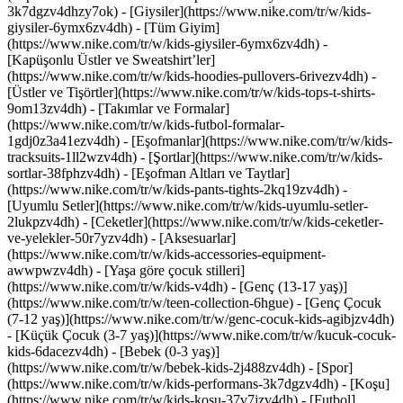
3k7dgzv4dhzy7ok)
- [Giysiler](https://www.nike.com/tr/w/kids-
giysiler-6ymx6zv4dh) - [Tüm Giyim]
(https://www.nike.com/tr/w/kids-giysiler-6ymx6zv4dh) -
[Kapüşonlu Üstler ve Sweatshirt’ler]
(https://www.nike.com/tr/w/kids-hoodies-pullovers-6rivezv4dh) -
[Üstler ve Tişörtler](https://www.nike.com/tr/w/kids-tops-t-shirts-
9om13zv4dh) - [Takımlar ve Formalar]
(https://www.nike.com/tr/w/kids-futbol-formalar-
1gdj0z3a41ezv4dh) - [Eşofmanlar](https://www.nike.com/tr/w/kids-
tracksuits-1ll2wzv4dh) - [Şortlar](https://www.nike.com/tr/w/kids-
sortlar-38fphzv4dh) - [Eşofman Altları ve Taytlar]
(https://www.nike.com/tr/w/kids-pants-tights-2kq19zv4dh) -
[Uyumlu Setler](https://www.nike.com/tr/w/kids-uyumlu-setler-
2lukpzv4dh) - [Ceketler](https://www.nike.com/tr/w/kids-ceketler-
ve-yelekler-50r7yzv4dh) - [Aksesuarlar]
(https://www.nike.com/tr/w/kids-accessories-equipment-
awwpwzv4dh)
- [Yaşa göre çocuk stilleri]
(https://www.nike.com/tr/w/kids-v4dh) - [Genç (13-17 yaş)]
(https://www.nike.com/tr/w/teen-collection-6hgue) - [Genç Çocuk
(7-12 yaş)](https://www.nike.com/tr/w/genc-cocuk-kids-agibjzv4dh)
- [Küçük Çocuk (3-7 yaş)](https://www.nike.com/tr/w/kucuk-cocuk-
kids-6dacezv4dh) - [Bebek (0-3 yaş)]
(https://www.nike.com/tr/w/bebek-kids-2j488zv4dh)
- [Spor]
(https://www.nike.com/tr/w/kids-performans-3k7dgzv4dh) - [Koşu]
(https://www.nike.com/tr/w/kids-kosu-37v7jzv4dh) - [Futbol]