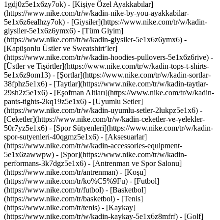
1gdj0z5e1x6zy7ok) - [Kişiye Özel Ayakkabılar]
(https://www.nike.com/tr/w/kadin-nike-by-you-ayakkabilar-
5e1x6z6ealhzy7ok)
- [Giysiler](https://www.nike.com/tr/w/kadin-
giysiler-5e1x6z6ymx6) - [Tüm Giyim]
(https://www.nike.com/tr/w/kadin-giysiler-5e1x6z6ymx6) -
[Kapüşonlu Üstler ve Sweatshirt’ler]
(https://www.nike.com/tr/w/kadin-hoodies-pullovers-5e1x6z6rive) -
[Üstler ve Tişörtler](https://www.nike.com/tr/w/kadin-tops-t-shirts-
5e1x6z9om13) - [Şortlar](https://www.nike.com/tr/w/kadin-sortlar-
38fphz5e1x6) - [Taytlar](https://www.nike.com/tr/w/kadin-taytlar-
29sh2z5e1x6) - [Eşofman Altları](https://www.nike.com/tr/w/kadin-
pants-tights-2kq19z5e1x6) - [Uyumlu Setler]
(https://www.nike.com/tr/w/kadin-uyumlu-setler-2lukpz5e1x6) -
[Ceketler](https://www.nike.com/tr/w/kadin-ceketler-ve-yelekler-
50r7yz5e1x6) - [Spor Sütyenleri](https://www.nike.com/tr/w/kadin-
spor-sutyenleri-40qgmz5e1x6) - [Aksesuarlar]
(https://www.nike.com/tr/w/kadin-accessories-equipment-
5e1x6zawwpw)
- [Spor](https://www.nike.com/tr/w/kadin-
performans-3k7dgz5e1x6) - [Antrenman ve Spor Salonu]
(https://www.nike.com/tr/antrenman) - [Koşu]
(https://www.nike.com/tr/ko%C5%9Fu) - [Futbol]
(https://www.nike.com/tr/futbol) - [Basketbol]
(https://www.nike.com/tr/basketbol) - [Tenis]
(https://www.nike.com/tr/tenis) - [Kaykay]
(https://www.nike.com/tr/w/kadin-kaykay-5e1x6z8mfrf) - [Golf]