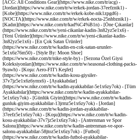
[ACG: All Conditions Gear](https://www.nike.com/tr/acg) -
[Jordan](https://www.nike.com/tr/w/erkek-jordan-37eefznik1) -
[Kobe](https://www.nike.com/tr/w/erkek-kobe-nik1zpgd6) -
[NOCTA](https://www.nike.com/tr/w/erkek-nocta-25nhbznik1) -
[Kadın](https://www.nike.com/tr/kad%C4%B1n) - [Öne Çıkanlar]
(https://www.nike.com/tr/w/yeni-cikanlar-kadin-3n82yz5e1x6) -
[Yeni Ürünler](https://www.nike.com/tr/w/yeni-cikanlar-kadin-
3n82yz5e1x6) - [En Çok Satan Ürünler]
(https://www.nike.com/tr/w/kadin-en-cok-satan-urunler-
5e1x6z76m50) - [Style By: Moon Shoe]
(https://www.nike.com/tr/nike-style-by) - [Sezona Özel Giysi
Koleksiyonları](https://www.nike.com/tr/w/seasonal-clothing-packs-
9yawh) - [Koşu: Aero-FIT'i Keşfet]
(https://www.nike.com/tr/w/kadin-kosu-giysiler-
37v7jz5e1x6z6ymx6)
- [Ayakkabılar]
(https://www.nike.com/tr/w/kadin-ayakkabilar-5e1x6zy7ok) - [Tüm
Ayakkabılar](https://www.nike.com/tr/w/kadin-ayakkabilar-
5e1x6zy7ok) - [Günlük Giyim](https://www.nike.com/tr/w/kadin-
gunluk-giyim-ayakkabilar-13jrmz5e1x6zy7ok) - [Jordan]
(https://www.nike.com/tr/w/kadin-jordan-ayakkabilar-
37eefz5e1x6zy7ok) - [Koşu](https://www.nike.com/tr/w/kadin-
kosu-ayakkabilar-37v7jz5e1x6zy7ok) - [Antrenman ve Spor
Salonu](https://www.nike.com/tr/w/kadin-antrenman-ve-spor-
salonu-ayakkabilar-58jtoz5e1x6zy7ok) - [Futbol]
(https://www.nike.com/tr/w/kadin-futbol-ayakkabilar-