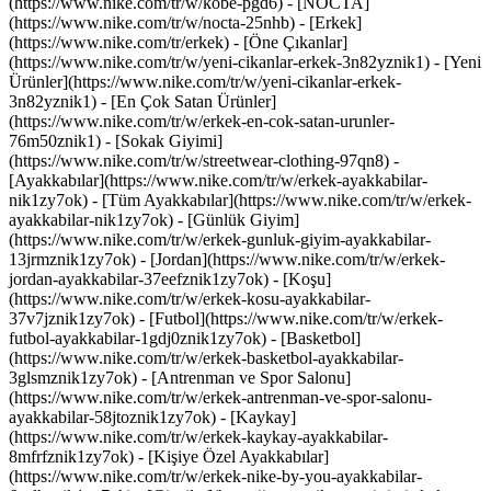
(https://www.nike.com/tr/w/kobe-pgd6) - [NOCTA]
(https://www.nike.com/tr/w/nocta-25nhb) - [Erkek]
(https://www.nike.com/tr/erkek) - [Öne Çıkanlar]
(https://www.nike.com/tr/w/yeni-cikanlar-erkek-3n82yznik1) - [Yeni
Ürünler](https://www.nike.com/tr/w/yeni-cikanlar-erkek-
3n82yznik1) - [En Çok Satan Ürünler]
(https://www.nike.com/tr/w/erkek-en-cok-satan-urunler-
76m50znik1) - [Sokak Giyimi]
(https://www.nike.com/tr/w/streetwear-clothing-97qn8)
-
[Ayakkabılar](https://www.nike.com/tr/w/erkek-ayakkabilar-
nik1zy7ok) - [Tüm Ayakkabılar](https://www.nike.com/tr/w/erkek-
ayakkabilar-nik1zy7ok) - [Günlük Giyim]
(https://www.nike.com/tr/w/erkek-gunluk-giyim-ayakkabilar-
13jrmznik1zy7ok) - [Jordan](https://www.nike.com/tr/w/erkek-
jordan-ayakkabilar-37eefznik1zy7ok) - [Koşu]
(https://www.nike.com/tr/w/erkek-kosu-ayakkabilar-
37v7jznik1zy7ok) - [Futbol](https://www.nike.com/tr/w/erkek-
futbol-ayakkabilar-1gdj0znik1zy7ok) - [Basketbol]
(https://www.nike.com/tr/w/erkek-basketbol-ayakkabilar-
3glsmznik1zy7ok) - [Antrenman ve Spor Salonu]
(https://www.nike.com/tr/w/erkek-antrenman-ve-spor-salonu-
ayakkabilar-58jtoznik1zy7ok) - [Kaykay]
(https://www.nike.com/tr/w/erkek-kaykay-ayakkabilar-
8mfrfznik1zy7ok) - [Kişiye Özel Ayakkabılar]
(https://www.nike.com/tr/w/erkek-nike-by-you-ayakkabilar-