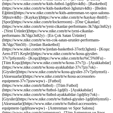
(https://www.nike.com/tr/w/kids-futbol-1gdj0zv4dh) - [Basketbol]
(https://www.nike.com/tr/w/kids-basketbol-3glsmzv4dh) - [Beden
Eğitimi](https://www.nike.com/tr/w/kids-antrenman-ve-spor-salonu-
58jtozv4dh) - [Kaykay](https://www.nike.com/tr/w/kaykay-8mfrf) -
[Spor](https://www.nike.com/tr/lockerroom) - [Öne Çıkanlar]
(https://www.nike.com/tr/w/yeni-cikanlar-performans-3k7dgz3n82y)
- [Yeni Ürünler](https://www.nike.com/tr/w/yeni-cikanlar-
performans-3k7dgz3n82y) - [En Çok Satan Ürünler]
(https://www.nike.com/tr/w/en-cok-satan-urunler-performans-
3k7dgz76m50) - [Jordan Basketbol]
(https://www.nike.com/tr/w/jordan-basketbol-37eefz3glsm) - [Koşu:
Aero-FIT'i Keşfet](https://www.nike.com/tr/w/kosu-giysiler-
37v7jz6ymx6)
- [Koşu](https://www.nike.com/tr/ko%C5%9Fu) -
[Tüm Koşu](https://www.nike.com/tr/w/kosu-37v7j) - [Ayakkabılar]
(https://www.nike.com/tr/w/kosu-ayakkabilar-37v7jzy7ok) -
[Giysiler](https://www.nike.com/tr/w/kosu-giysiler-37v7jz6ymx6) -
[Aksesuarlar](https://www.nike.com/tr/w/kosu-accessories-
equipment-37v7jzawwpw)
- [Futbol]
(https://www.nike.com/tr/futbol) - [Tüm Futbol]
(https://www.nike.com/tr/w/futbol-1gdj0) - [Ayakkabılar]
(https://www.nike.com/tr/w/futbol-ayakkabilar-1gdj0zy7ok) -
[Giysiler](https://www.nike.com/tr/w/futbol-giysiler-1gdj0z6ymx6) -
[Aksesuarlar](https://www.nike.com/tr/w/futbol-accessories-
equipment-1gdj0zawwpw)
- [Antrenman ve Spor Salonu]
(https://www.nike.com/tr/antrenman) - [Tüm Antrenman ve Spor