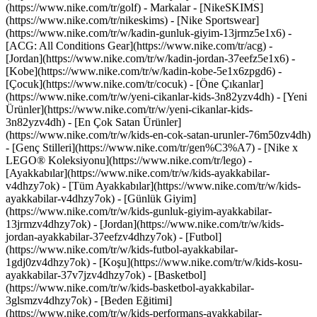
(https://www.nike.com/tr/golf)
- Markalar - [NikeSKIMS]
(https://www.nike.com/tr/nikeskims) - [Nike Sportswear]
(https://www.nike.com/tr/w/kadin-gunluk-giyim-13jrmz5e1x6) -
[ACG: All Conditions Gear](https://www.nike.com/tr/acg) -
[Jordan](https://www.nike.com/tr/w/kadin-jordan-37eefz5e1x6) -
[Kobe](https://www.nike.com/tr/w/kadin-kobe-5e1x6zpgd6) -
[Çocuk](https://www.nike.com/tr/cocuk) - [Öne Çıkanlar]
(https://www.nike.com/tr/w/yeni-cikanlar-kids-3n82yzv4dh) - [Yeni
Ürünler](https://www.nike.com/tr/w/yeni-cikanlar-kids-
3n82yzv4dh) - [En Çok Satan Ürünler]
(https://www.nike.com/tr/w/kids-en-cok-satan-urunler-76m50zv4dh)
- [Genç Stilleri](https://www.nike.com/tr/gen%C3%A7) - [Nike x
LEGO® Koleksiyonu](https://www.nike.com/tr/lego)
-
[Ayakkabılar](https://www.nike.com/tr/w/kids-ayakkabilar-
v4dhzy7ok) - [Tüm Ayakkabılar](https://www.nike.com/tr/w/kids-
ayakkabilar-v4dhzy7ok) - [Günlük Giyim]
(https://www.nike.com/tr/w/kids-gunluk-giyim-ayakkabilar-
13jrmzv4dhzy7ok) - [Jordan](https://www.nike.com/tr/w/kids-
jordan-ayakkabilar-37eefzv4dhzy7ok) - [Futbol]
(https://www.nike.com/tr/w/kids-futbol-ayakkabilar-
1gdj0zv4dhzy7ok) - [Koşu](https://www.nike.com/tr/w/kids-kosu-
ayakkabilar-37v7jzv4dhzy7ok) - [Basketbol]
(https://www.nike.com/tr/w/kids-basketbol-ayakkabilar-
3glsmzv4dhzy7ok) - [Beden Eğitimi]
(https://www.nike.com/tr/w/kids-performans-ayakkabilar-