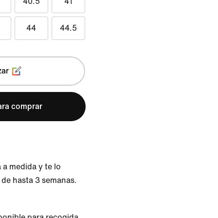
40.5
41
44
44.5
zar
para comprar
 a medida y te lo
 de hasta 3 semanas.
ponible para recogida