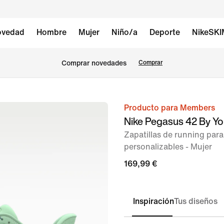
vedad
Hombre
Mujer
Niño/a
Deporte
NikeSK
Comprar novedades
Comprar
Producto para Members
Imagen
Nike Pegasus 42 By Y
1
Zapatillas de running para
de
personalizables - Mujer
8
169,99 €
Inspiración
Tus diseños