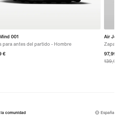
 Mind 001
Air Jordan
 para antes del partido - Hombre
Zapatillas
9 €
9 €
current
97,99 €
139,99 €
price
97,99 €,
original
price
139,99 €
 la comunidad
España