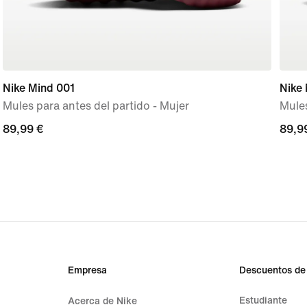
Nike Mind 001
Nike
Mules para antes del partido - Mujer
Mules
89,99 €
89,99 €
89,9
89,9
Empresa
Descuentos de
Estudiante
Acerca de Nike