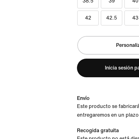
38.5
39
40
42
42.5
43
Personali
Inicia sesión 
Envío
Este producto se fabricará
entregaremos en un plazo
Recogida gratuita
Este producto no está dis