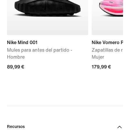
Nike Mind 001
Nike Vomero Plus
Mules para antes del partido -
Zapatillas de run
Hombre
Mujer
89,99 €
89,99 €
179,99 €
179,99 €
Recursos