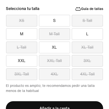
Selecciona tu talla
Guía de tallas
XS
S
S Tall
M
M Tall
L
L Tall
XL
XL Tall
XXL
XXL Tall
3XL
3XL Tall
4XL
4XL Tall
El producto es amplio; te recomendamos pedir una talla
menos de la habitual
Añadir a la cesta