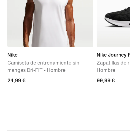
Nike
Nike Journey Run
Camiseta de entrenamiento sin
Zapatillas de run
mangas Dri-FIT - Hombre
Hombre
24,99 €
24,99 €
99,99 €
99,99 €