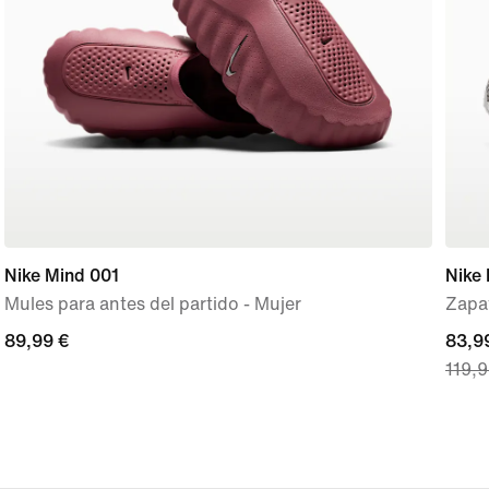
Nike Mind 001
Nike
Mules para antes del partido - Mujer
Zapat
89,99 €
89,99 €
curre
83,9
119,9
price
83,99
origi
price