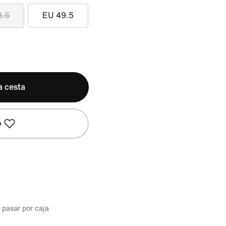
8.5
EU 49.5
a cesta
o
l pasar por caja