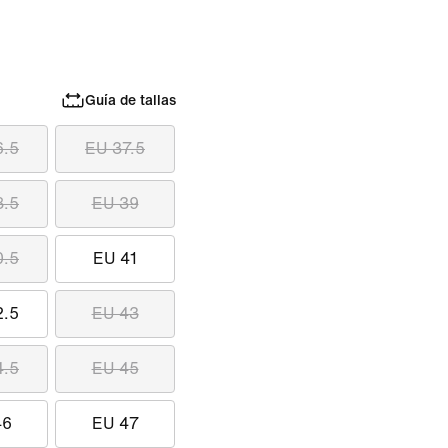
Guía de tallas
6.5
EU 37.5
8.5
EU 39
0.5
EU 41
2.5
EU 43
4.5
EU 45
46
EU 47