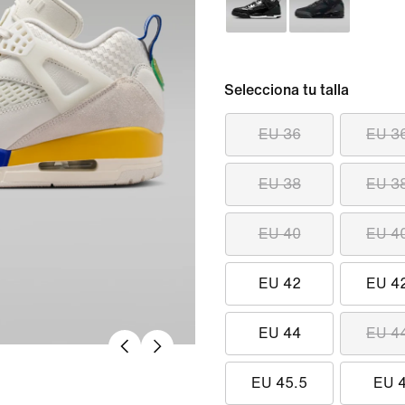
Selecciona tu talla
EU 36
EU 3
EU 38
EU 3
EU 40
EU 4
EU 42
EU 4
EU 44
EU 4
EU 45.5
EU 