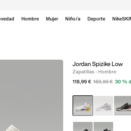
vedad
Hombre
Mujer
Niño/a
Deporte
NikeSK
Jordan Spizike Low
Imagen
1
Zapatillas - Hombre
de
118,99 €
169,99 €
30 % d
8