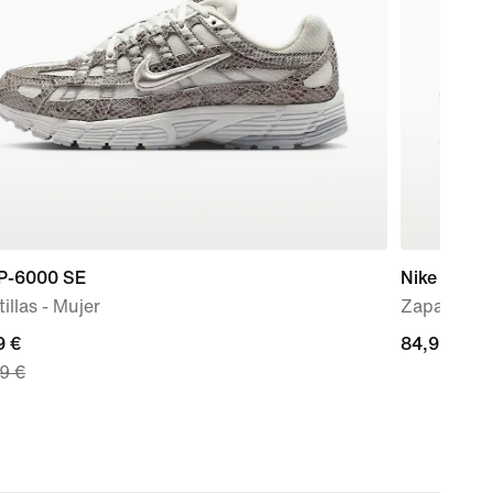
 P-6000 SE
Nike Initiat
illas - Mujer
Zapatillas 
nt
9 €
84,99 €
84,99 €
9 €
 €,
nal