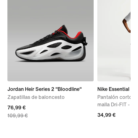
Jordan Heir Series 2 "Bloodline"
Nike Essential
Zapatillas de baloncesto
Pantalón corto d
malla Dri-FIT - Mu
current
76,99 €
34,99 €
34,99 €
109,99 €
price
76,99 €,
original