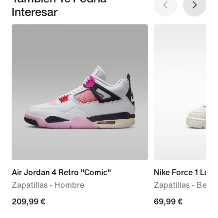
Interesar
Air Jordan 4 Retro "Comic"
Nike Force 1 Low
Zapatillas - Hombre
Zapatillas - Bebé 
209,99 €
209,99 €
69,99 €
69,99 €