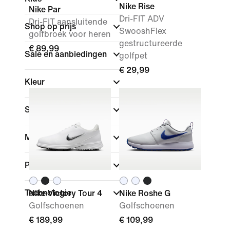
Nike Rise
Nike Par
Dri-FIT ADV
Dri-FIT aansluitende
Shop op prijs
SwooshFlex
golfbroek voor heren
gestructureerde
€ 89,99
Sale en aanbiedingen
golfpet
€ 29,99
Kleur
Sport
(1)
Merk
Pasvorm
Technologie
Nike Victory Tour 4
Nike Roshe G
Golfschoenen
Golfschoenen
€ 189,99
€ 109,99