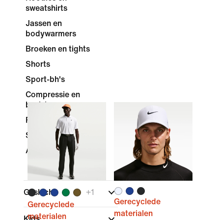
sweatshirts
Jassen en
bodywarmers
Broeken en tights
Shorts
Sport-bh's
Compressie en
basislaag
Rokjes en jurken
Sokken
Accessoires en gear
Geslacht
+
1
Gerecyclede
Gerecyclede
materialen
materialen
Kids