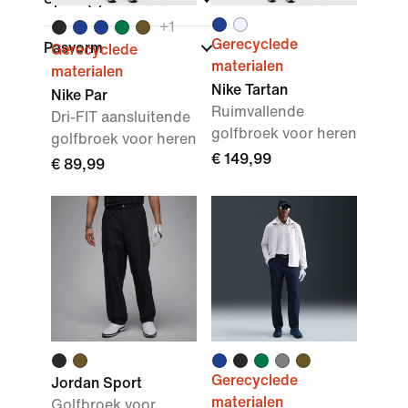
+
1
Gerecyclede
Pasvorm
Gerecyclede
materialen
materialen
Nike Tartan
Nike Par
Ruimvallende
Dri-FIT aansluitende
golfbroek voor heren
golfbroek voor heren
€ 149,99
€ 89,99
Gerecyclede
Jordan Sport
materialen
Golfbroek voor